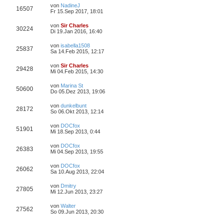
von
NadineJ
16507
Fr 15.Sep 2017, 18:01
von
Sir Charles
30224
Di 19.Jan 2016, 16:40
von
isabella1508
25837
Sa 14.Feb 2015, 12:17
von
Sir Charles
29428
Mi 04.Feb 2015, 14:30
von
Marina St
50600
Do 05.Dez 2013, 19:06
von
dunkelbunt
28172
So 06.Okt 2013, 12:14
von
DOCfox
51901
Mi 18.Sep 2013, 0:44
von
DOCfox
26383
Mi 04.Sep 2013, 19:55
von
DOCfox
26062
Sa 10.Aug 2013, 22:04
von
Dmitry
27805
Mi 12.Jun 2013, 23:27
von
Walter
27562
So 09.Jun 2013, 20:30