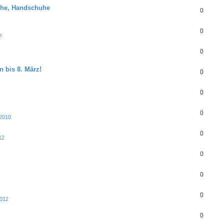
huhe, Handschuhe
0
0
e
0
n bis 8. März!
0
0
0
 2010
0
12
0
0
0
2012
0