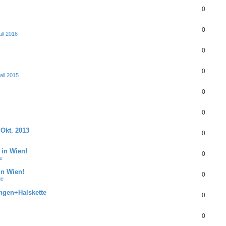
0
0
ll 2016
0
0
ll 2015
0
0
 Okt. 2013
0
 in Wien!
0
e
in Wien!
0
ge
ngen+Halskette
0
0