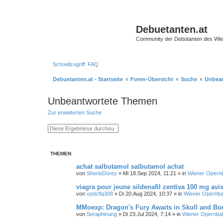
Debuetanten.at
Community der Debütanten des Wie
Schnellzugriff
FAQ
Debuetanten.at - Startseite
Foren-Übersicht
Suche
Unbea
Unbeantwortete Themen
Zur erweiterten Suche
S
E
u
r
c
w
h
e
e
i
THEMEN
t
e
achat salbutamol salbutamol achat
r
von
SherieDorey
»
Mi 18.Sep 2024, 11:21
» in
Wiener Opernb
t
e
S
viagra pour jeune sildenafil zentiva 100 mg avi
u
von
vpdzflq308
»
Di 20.Aug 2024, 10:37
» in
Wiener Opernbal
c
h
MMoexp: Dragon's Fury Awaits in Skull and Bo
e
von
Seraphinang
»
Di 23.Jul 2024, 7:14
» in
Wiener Opernbal