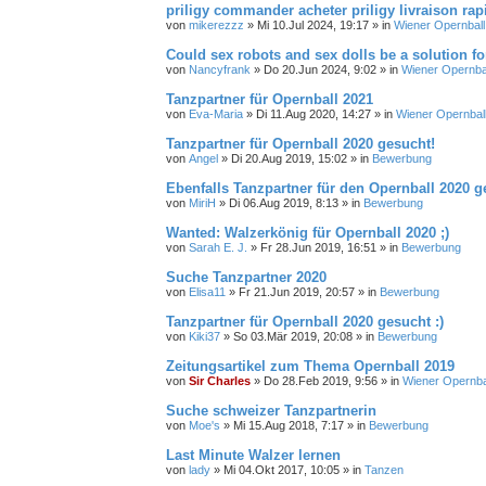
priligy commander acheter priligy livraison rap
von
mikerezzz
»
Mi 10.Jul 2024, 19:17
» in
Wiener Opernball
Could sex robots and sex dolls be a solution 
von
Nancyfrank
»
Do 20.Jun 2024, 9:02
» in
Wiener Opernba
Tanzpartner für Opernball 2021
von
Eva-Maria
»
Di 11.Aug 2020, 14:27
» in
Wiener Opernbal
Tanzpartner für Opernball 2020 gesucht!
von
Angel
»
Di 20.Aug 2019, 15:02
» in
Bewerbung
Ebenfalls Tanzpartner für den Opernball 2020 g
von
MiriH
»
Di 06.Aug 2019, 8:13
» in
Bewerbung
Wanted: Walzerkönig für Opernball 2020 ;)
von
Sarah E. J.
»
Fr 28.Jun 2019, 16:51
» in
Bewerbung
Suche Tanzpartner 2020
von
Elisa11
»
Fr 21.Jun 2019, 20:57
» in
Bewerbung
Tanzpartner für Opernball 2020 gesucht :)
von
Kiki37
»
So 03.Mär 2019, 20:08
» in
Bewerbung
Zeitungsartikel zum Thema Opernball 2019
von
Sir Charles
»
Do 28.Feb 2019, 9:56
» in
Wiener Opernba
Suche schweizer Tanzpartnerin
von
Moe's
»
Mi 15.Aug 2018, 7:17
» in
Bewerbung
Last Minute Walzer lernen
von
lady
»
Mi 04.Okt 2017, 10:05
» in
Tanzen