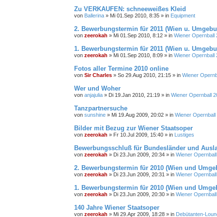
Zu VERKAUFEN: schneeweißes Kleid
von
Ballerina
»
Mi 01.Sep 2010, 8:35
» in
Equipment
2. Bewerbungstermin für 2011 (Wien u. Umgebu
von
zeerokah
»
Mi 01.Sep 2010, 8:12
» in
Wiener Opernball
1. Bewerbungstermin für 2011 (Wien u. Umgebun
von
zeerokah
»
Mi 01.Sep 2010, 8:09
» in
Wiener Opernball
Fotos aller Termine 2010 online
von
Sir Charles
»
So 29.Aug 2010, 21:15
» in
Wiener Opernb
Wer und Woher
von
anjajulia
»
Di 19.Jan 2010, 21:19
» in
Wiener Opernball 
Tanzpartnersuche
von
sunshine
»
Mi 19.Aug 2009, 20:02
» in
Wiener Opernball
Bilder mit Bezug zur Wiener Staatsoper
von
zeerokah
»
Fr 10.Jul 2009, 15:40
» in
Lustiges
Bewerbungsschluß für Bundesländer und Ausla
von
zeerokah
»
Di 23.Jun 2009, 20:34
» in
Wiener Opernball
2. Bewerbungstermin für 2010 (Wien und Umge
von
zeerokah
»
Di 23.Jun 2009, 20:31
» in
Wiener Opernball
1. Bewerbungstermin für 2010 (Wien und Umge
von
zeerokah
»
Di 23.Jun 2009, 20:30
» in
Wiener Opernball
140 Jahre Wiener Staatsoper
von
zeerokah
»
Mi 29.Apr 2009, 18:28
» in
Debütanten-Loun