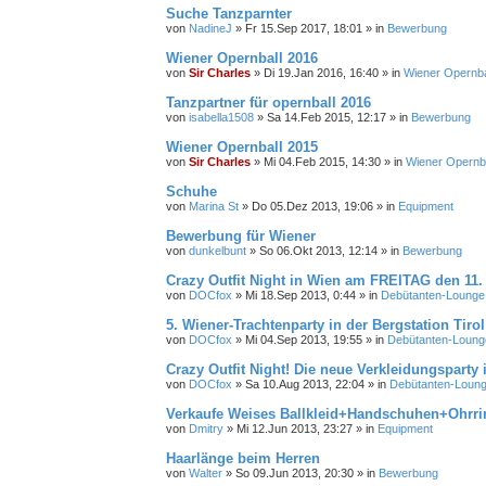
Suche Tanzparnter
von
NadineJ
»
Fr 15.Sep 2017, 18:01
» in
Bewerbung
Wiener Opernball 2016
von
Sir Charles
»
Di 19.Jan 2016, 16:40
» in
Wiener Opernba
Tanzpartner für opernball 2016
von
isabella1508
»
Sa 14.Feb 2015, 12:17
» in
Bewerbung
Wiener Opernball 2015
von
Sir Charles
»
Mi 04.Feb 2015, 14:30
» in
Wiener Opernba
Schuhe
von
Marina St
»
Do 05.Dez 2013, 19:06
» in
Equipment
Bewerbung für Wiener
von
dunkelbunt
»
So 06.Okt 2013, 12:14
» in
Bewerbung
Crazy Outfit Night in Wien am FREITAG den 11.
von
DOCfox
»
Mi 18.Sep 2013, 0:44
» in
Debütanten-Lounge
5. Wiener-Trachtenparty in der Bergstation Tirol
von
DOCfox
»
Mi 04.Sep 2013, 19:55
» in
Debütanten-Loung
Crazy Outfit Night! Die neue Verkleidungsparty 
von
DOCfox
»
Sa 10.Aug 2013, 22:04
» in
Debütanten-Loun
Verkaufe Weises Ballkleid+Handschuhen+Ohrri
von
Dmitry
»
Mi 12.Jun 2013, 23:27
» in
Equipment
Haarlänge beim Herren
von
Walter
»
So 09.Jun 2013, 20:30
» in
Bewerbung