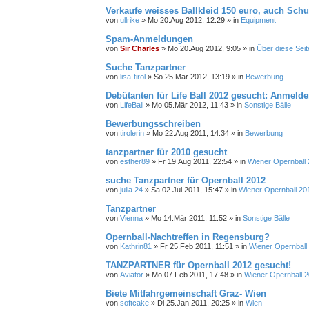
Verkaufe weisses Ballkleid 150 euro, auch Sc
von
ullrike
»
Mo 20.Aug 2012, 12:29
» in
Equipment
Spam-Anmeldungen
von
Sir Charles
»
Mo 20.Aug 2012, 9:05
» in
Über diese Seit
Suche Tanzpartner
von
lisa-tirol
»
So 25.Mär 2012, 13:19
» in
Bewerbung
Debütanten für Life Ball 2012 gesucht: Anmelde
von
LifeBall
»
Mo 05.Mär 2012, 11:43
» in
Sonstige Bälle
Bewerbungsschreiben
von
tirolerin
»
Mo 22.Aug 2011, 14:34
» in
Bewerbung
tanzpartner für 2010 gesucht
von
esther89
»
Fr 19.Aug 2011, 22:54
» in
Wiener Opernball
suche Tanzpartner für Opernball 2012
von
julia.24
»
Sa 02.Jul 2011, 15:47
» in
Wiener Opernball 20
Tanzpartner
von
Vienna
»
Mo 14.Mär 2011, 11:52
» in
Sonstige Bälle
Opernball-Nachtreffen in Regensburg?
von
Kathrin81
»
Fr 25.Feb 2011, 11:51
» in
Wiener Opernball
TANZPARTNER für Opernball 2012 gesucht!
von
Aviator
»
Mo 07.Feb 2011, 17:48
» in
Wiener Opernball 
Biete Mitfahrgemeinschaft Graz- Wien
von
softcake
»
Di 25.Jan 2011, 20:25
» in
Wien