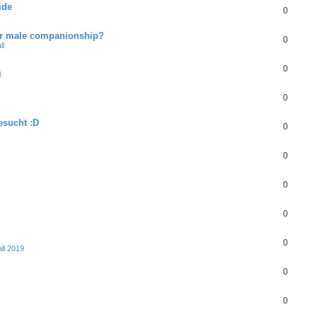
ide
0
for male companionship?
0
ll
0
l
0
esucht :D
0
0
0
0
0
ll 2019
0
0