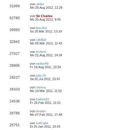
von
ullrike
31069
Mo 20.Aug 2012, 12:29
von
Sir Charles
62780
Mo 20.Aug 2012, 9:05
von
lisa-tirol
26993
So 25.Mär 2012, 13:19
von
LifeBall
32942
Mo 05.Mär 2012, 11:43
von
tirolerin
27027
Mo 22.Aug 2011, 14:34
von
esther89
28806
Fr 19.Aug 2011, 22:54
von
julia.24
29227
Sa 02.Jul 2011, 15:47
von
Vienna
26333
Mo 14.Mär 2011, 11:52
von
Kathrin81
24538
Fr 25.Feb 2011, 11:51
von
Aviator
28786
Mo 07.Feb 2011, 17:48
von
softcake
26751
Di 25.Jan 2011, 20:25