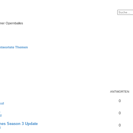
ner Opernballes
ntwortete Themen
ANTWORTEN
0
all
s
0
l
nes Season 3 Update
0
l