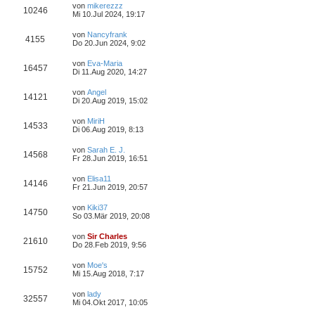
von
mikerezzz
10246
Mi 10.Jul 2024, 19:17
von
Nancyfrank
4155
Do 20.Jun 2024, 9:02
von
Eva-Maria
16457
Di 11.Aug 2020, 14:27
von
Angel
14121
Di 20.Aug 2019, 15:02
von
MiriH
14533
Di 06.Aug 2019, 8:13
von
Sarah E. J.
14568
Fr 28.Jun 2019, 16:51
von
Elisa11
14146
Fr 21.Jun 2019, 20:57
von
Kiki37
14750
So 03.Mär 2019, 20:08
von
Sir Charles
21610
Do 28.Feb 2019, 9:56
von
Moe's
15752
Mi 15.Aug 2018, 7:17
von
lady
32557
Mi 04.Okt 2017, 10:05