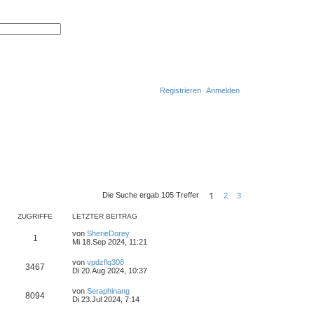
S
E
u
r
c
w
h
e
e
i
t
e
r
Registrieren
Anmelden
t
e
S
u
S
c
h
u
e
c
h
e
1
Die Suche ergab 105 Treffer
2
3
N
ä
ZUGRIFFE
LETZTER BEITRAG
c
h
von
SherieDorey
s
1
Mi 18.Sep 2024, 11:21
t
e
von
vpdzflq308
3467
Di 20.Aug 2024, 10:37
von
Seraphinang
8094
Di 23.Jul 2024, 7:14