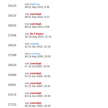
von
Ballerina
28120
Mi 01.Sep 2010, 8:35
von
zeerokah
26324
Mi 01.Sep 2010, 8:12
von
zeerokah
26934
Mi 01.Sep 2010, 8:09
von
Sir Charles
27006
So 29.Aug 2010, 21:15
von
anjajulia
26934
Di 19.Jan 2010, 21:19
von
sunshine
27588
Mi 19.Aug 2009, 20:02
von
zeerokah
28530
Fr 10.Jul 2009, 15:40
von
zeerokah
26589
Di 23.Jun 2009, 20:34
von
zeerokah
26961
Di 23.Jun 2009, 20:31
von
zeerokah
25374
Di 23.Jun 2009, 20:30
von
zeerokah
27225
Mi 29.Apr 2009, 18:28