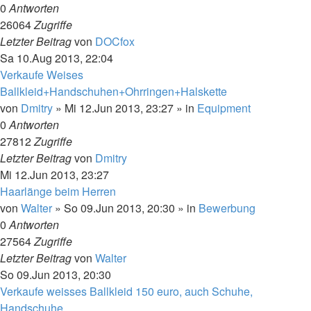
0
Antworten
26064
Zugriffe
Letzter Beitrag
von
DOCfox
Sa 10.Aug 2013, 22:04
Verkaufe Weises
Ballkleid+Handschuhen+Ohrringen+Halskette
von
Dmitry
»
Mi 12.Jun 2013, 23:27
» in
Equipment
0
Antworten
27812
Zugriffe
Letzter Beitrag
von
Dmitry
Mi 12.Jun 2013, 23:27
Haarlänge beim Herren
von
Walter
»
So 09.Jun 2013, 20:30
» in
Bewerbung
0
Antworten
27564
Zugriffe
Letzter Beitrag
von
Walter
So 09.Jun 2013, 20:30
Verkaufe weisses Ballkleid 150 euro, auch Schuhe,
Handschuhe