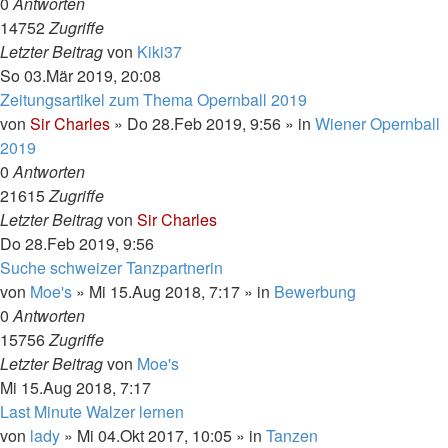
0
Antworten
14752
Zugriffe
Letzter Beitrag
von
Kiki37
So 03.Mär 2019, 20:08
Zeitungsartikel zum Thema Opernball 2019
von
Sir Charles
»
Do 28.Feb 2019, 9:56
» in
Wiener Opernball
2019
0
Antworten
21615
Zugriffe
Letzter Beitrag
von
Sir Charles
Do 28.Feb 2019, 9:56
Suche schweizer Tanzpartnerin
von
Moe's
»
Mi 15.Aug 2018, 7:17
» in
Bewerbung
0
Antworten
15756
Zugriffe
Letzter Beitrag
von
Moe's
Mi 15.Aug 2018, 7:17
Last Minute Walzer lernen
von
lady
»
Mi 04.Okt 2017, 10:05
» in
Tanzen