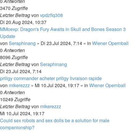
0
Antworten
3470
Zugriffe
Letzter Beitrag
von
vpdzflq308
Di 20.Aug 2024, 10:37
MMoexp: Dragon's Fury Awaits in Skull and Bones Season 3
Update
von
Seraphinang
»
Di 23.Jul 2024, 7:14
» in
Wiener Opernball
0
Antworten
8096
Zugriffe
Letzter Beitrag
von
Seraphinang
Di 23.Jul 2024, 7:14
priligy commander acheter priligy livraison rapide
von
mikerezzz
»
Mi 10.Jul 2024, 19:17
» in
Wiener Opernball
0
Antworten
10249
Zugriffe
Letzter Beitrag
von
mikerezzz
Mi 10.Jul 2024, 19:17
Could sex robots and sex dolls be a solution for male
companionship?