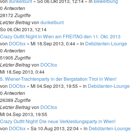
von
dunkelbunt
»
So 06.Okt 2013, 12:14
» in
Bewerbung
0
Antworten
28172
Zugriffe
Letzter Beitrag
von
dunkelbunt
So 06.Okt 2013, 12:14
Crazy Outfit Night in Wien am FREITAG den 11. Okt. 2013
von
DOCfox
»
Mi 18.Sep 2013, 0:44
» in
Debütanten-Lounge
0
Antworten
51905
Zugriffe
Letzter Beitrag
von
DOCfox
Mi 18.Sep 2013, 0:44
5. Wiener-Trachtenparty in der Bergstation Tirol in Wien!
von
DOCfox
»
Mi 04.Sep 2013, 19:55
» in
Debütanten-Lounge
0
Antworten
26389
Zugriffe
Letzter Beitrag
von
DOCfox
Mi 04.Sep 2013, 19:55
Crazy Outfit Night! Die neue Verkleidungsparty in Wien!
von
DOCfox
»
Sa 10.Aug 2013, 22:04
» in
Debütanten-Lounge