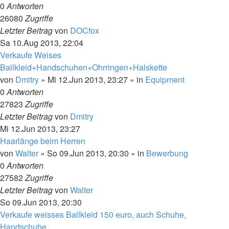
0
Antworten
26080
Zugriffe
Letzter Beitrag
von
DOCfox
Sa 10.Aug 2013, 22:04
Verkaufe Weises
Ballkleid+Handschuhen+Ohrringen+Halskette
von
Dmitry
»
Mi 12.Jun 2013, 23:27
» in
Equipment
0
Antworten
27823
Zugriffe
Letzter Beitrag
von
Dmitry
Mi 12.Jun 2013, 23:27
Haarlänge beim Herren
von
Walter
»
So 09.Jun 2013, 20:30
» in
Bewerbung
0
Antworten
27582
Zugriffe
Letzter Beitrag
von
Walter
So 09.Jun 2013, 20:30
Verkaufe weisses Ballkleid 150 euro, auch Schuhe,
Handschuhe