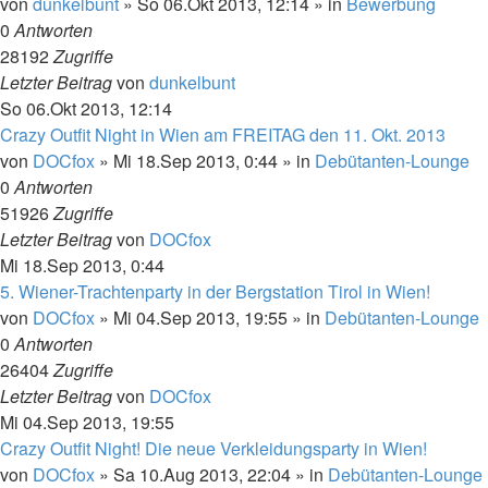
von
dunkelbunt
»
So 06.Okt 2013, 12:14
» in
Bewerbung
0
Antworten
28192
Zugriffe
Letzter Beitrag
von
dunkelbunt
So 06.Okt 2013, 12:14
Crazy Outfit Night in Wien am FREITAG den 11. Okt. 2013
von
DOCfox
»
Mi 18.Sep 2013, 0:44
» in
Debütanten-Lounge
0
Antworten
51926
Zugriffe
Letzter Beitrag
von
DOCfox
Mi 18.Sep 2013, 0:44
5. Wiener-Trachtenparty in der Bergstation Tirol in Wien!
von
DOCfox
»
Mi 04.Sep 2013, 19:55
» in
Debütanten-Lounge
0
Antworten
26404
Zugriffe
Letzter Beitrag
von
DOCfox
Mi 04.Sep 2013, 19:55
Crazy Outfit Night! Die neue Verkleidungsparty in Wien!
von
DOCfox
»
Sa 10.Aug 2013, 22:04
» in
Debütanten-Lounge