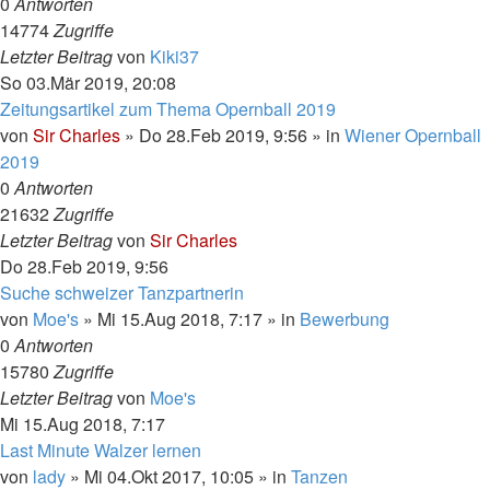
0
Antworten
14774
Zugriffe
Letzter Beitrag
von
Kiki37
So 03.Mär 2019, 20:08
Zeitungsartikel zum Thema Opernball 2019
von
Sir Charles
»
Do 28.Feb 2019, 9:56
» in
Wiener Opernball
2019
0
Antworten
21632
Zugriffe
Letzter Beitrag
von
Sir Charles
Do 28.Feb 2019, 9:56
Suche schweizer Tanzpartnerin
von
Moe's
»
Mi 15.Aug 2018, 7:17
» in
Bewerbung
0
Antworten
15780
Zugriffe
Letzter Beitrag
von
Moe's
Mi 15.Aug 2018, 7:17
Last Minute Walzer lernen
von
lady
»
Mi 04.Okt 2017, 10:05
» in
Tanzen