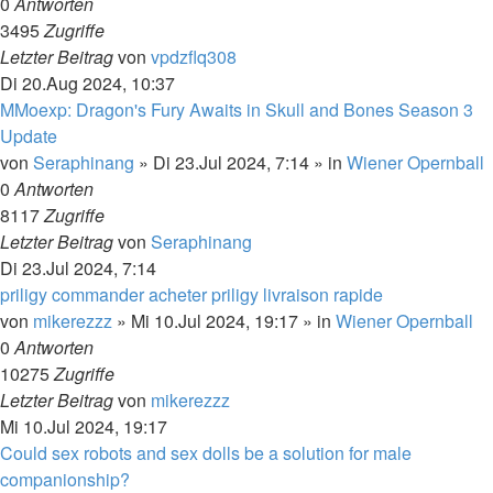
0
Antworten
3495
Zugriffe
Letzter Beitrag
von
vpdzflq308
Di 20.Aug 2024, 10:37
MMoexp: Dragon's Fury Awaits in Skull and Bones Season 3
Update
von
Seraphinang
»
Di 23.Jul 2024, 7:14
» in
Wiener Opernball
0
Antworten
8117
Zugriffe
Letzter Beitrag
von
Seraphinang
Di 23.Jul 2024, 7:14
priligy commander acheter priligy livraison rapide
von
mikerezzz
»
Mi 10.Jul 2024, 19:17
» in
Wiener Opernball
0
Antworten
10275
Zugriffe
Letzter Beitrag
von
mikerezzz
Mi 10.Jul 2024, 19:17
Could sex robots and sex dolls be a solution for male
companionship?