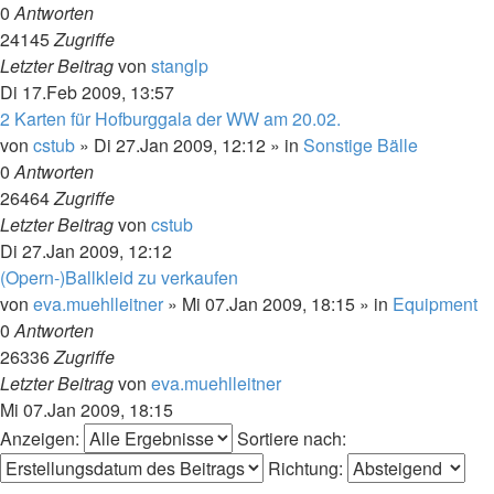
0
Antworten
24145
Zugriffe
Letzter Beitrag
von
stanglp
Di 17.Feb 2009, 13:57
2 Karten für Hofburggala der WW am 20.02.
von
cstub
»
Di 27.Jan 2009, 12:12
» in
Sonstige Bälle
0
Antworten
26464
Zugriffe
Letzter Beitrag
von
cstub
Di 27.Jan 2009, 12:12
(Opern-)Ballkleid zu verkaufen
von
eva.muehlleitner
»
Mi 07.Jan 2009, 18:15
» in
Equipment
0
Antworten
26336
Zugriffe
Letzter Beitrag
von
eva.muehlleitner
Mi 07.Jan 2009, 18:15
Anzeigen:
Sortiere nach:
Richtung: