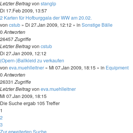
Letzter Beitrag
von
stanglp
Di 17.Feb 2009, 13:57
2 Karten für Hofburggala der WW am 20.02.
von
cstub
»
Di 27.Jan 2009, 12:12
» in
Sonstige Bälle
0
Antworten
26457
Zugriffe
Letzter Beitrag
von
cstub
Di 27.Jan 2009, 12:12
(Opern-)Ballkleid zu verkaufen
von
eva.muehlleitner
»
Mi 07.Jan 2009, 18:15
» in
Equipment
0
Antworten
26331
Zugriffe
Letzter Beitrag
von
eva.muehlleitner
Mi 07.Jan 2009, 18:15
Die Suche ergab 105 Treffer
1
2
3
Nächste
Zur erweiterten Suche