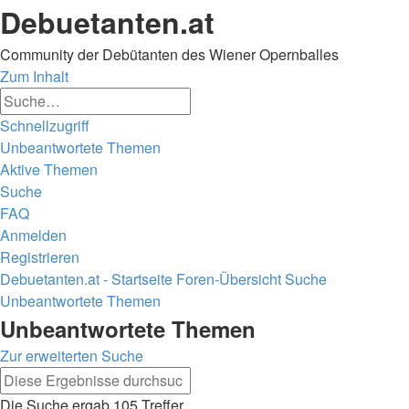
Debuetanten.at
Community der Debütanten des Wiener Opernballes
Zum Inhalt
Erweiterte
Suche
Suche
Schnellzugriff
Unbeantwortete Themen
Aktive Themen
Suche
FAQ
Anmelden
Registrieren
Debuetanten.at - Startseite
Foren-Übersicht
Suche
Unbeantwortete Themen
Suche
Unbeantwortete Themen
Zur erweiterten Suche
Erweiterte
Suche
Suche
Die Suche ergab 105 Treffer