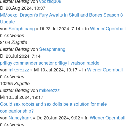
Letzter Beitrag
von
vpdzflq308
Di 20.Aug 2024, 10:37
MMoexp: Dragon's Fury Awaits in Skull and Bones Season 3
Update
von
Seraphinang
»
Di 23.Jul 2024, 7:14
» in
Wiener Opernball
0
Antworten
8104
Zugriffe
Letzter Beitrag
von
Seraphinang
Di 23.Jul 2024, 7:14
priligy commander acheter priligy livraison rapide
von
mikerezzz
»
Mi 10.Jul 2024, 19:17
» in
Wiener Opernball
0
Antworten
10255
Zugriffe
Letzter Beitrag
von
mikerezzz
Mi 10.Jul 2024, 19:17
Could sex robots and sex dolls be a solution for male
companionship?
von
Nancyfrank
»
Do 20.Jun 2024, 9:02
» in
Wiener Opernball
0
Antworten