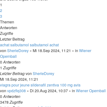
1
2
3
Nächste
Themen
Antworten
Zugriffe
Letzter Beitrag
achat salbutamol salbutamol achat
von
SherieDorey
»
Mi 18.Sep 2024, 11:21
» in
Wiener
Opernball
0
Antworten
1
Zugriffe
Letzter Beitrag
von
SherieDorey
Mi 18.Sep 2024, 11:21
viagra pour jeune sildenafil zentiva 100 mg avis
von
vpdzflq308
»
Di 20.Aug 2024, 10:37
» in
Wiener Opernball
0
Antworten
3478
Zugriffe