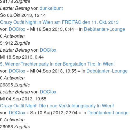
28178
Zugriffe
Letzter Beitrag
von
dunkelbunt
So 06.Okt 2013, 12:14
Crazy Outfit Night in Wien am FREITAG den 11. Okt. 2013
von
DOCfox
»
Mi 18.Sep 2013, 0:44
» in
Debütanten-Lounge
0
Antworten
51912
Zugriffe
Letzter Beitrag
von
DOCfox
Mi 18.Sep 2013, 0:44
5. Wiener-Trachtenparty in der Bergstation Tirol in Wien!
von
DOCfox
»
Mi 04.Sep 2013, 19:55
» in
Debütanten-Lounge
0
Antworten
26395
Zugriffe
Letzter Beitrag
von
DOCfox
Mi 04.Sep 2013, 19:55
Crazy Outfit Night! Die neue Verkleidungsparty in Wien!
von
DOCfox
»
Sa 10.Aug 2013, 22:04
» in
Debütanten-Lounge
0
Antworten
26068
Zugriffe