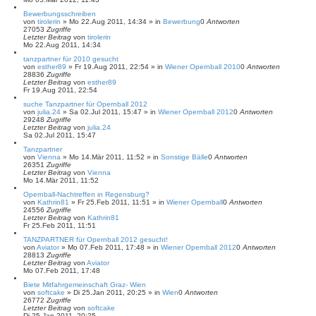
Bewerbungsschreiben
von
tirolerin
»
Mo 22.Aug 2011, 14:34
» in
Bewerbung
0
Antworten
27053
Zugriffe
Letzter Beitrag
von
tirolerin
Mo 22.Aug 2011, 14:34
tanzpartner für 2010 gesucht
von
esther89
»
Fr 19.Aug 2011, 22:54
» in
Wiener Opernball 2010
0
Antworten
28836
Zugriffe
Letzter Beitrag
von
esther89
Fr 19.Aug 2011, 22:54
suche Tanzpartner für Opernball 2012
von
julia.24
»
Sa 02.Jul 2011, 15:47
» in
Wiener Opernball 2012
0
Antworten
29248
Zugriffe
Letzter Beitrag
von
julia.24
Sa 02.Jul 2011, 15:47
Tanzpartner
von
Vienna
»
Mo 14.Mär 2011, 11:52
» in
Sonstige Bälle
0
Antworten
26351
Zugriffe
Letzter Beitrag
von
Vienna
Mo 14.Mär 2011, 11:52
Opernball-Nachtreffen in Regensburg?
von
Kathrin81
»
Fr 25.Feb 2011, 11:51
» in
Wiener Opernball
0
Antworten
24556
Zugriffe
Letzter Beitrag
von
Kathrin81
Fr 25.Feb 2011, 11:51
TANZPARTNER für Opernball 2012 gesucht!
von
Aviator
»
Mo 07.Feb 2011, 17:48
» in
Wiener Opernball 2012
0
Antworten
28813
Zugriffe
Letzter Beitrag
von
Aviator
Mo 07.Feb 2011, 17:48
Biete Mitfahrgemeinschaft Graz- Wien
von
softcake
»
Di 25.Jan 2011, 20:25
» in
Wien
0
Antworten
26772
Zugriffe
Letzter Beitrag
von
softcake
Di 25.Jan 2011, 20:25