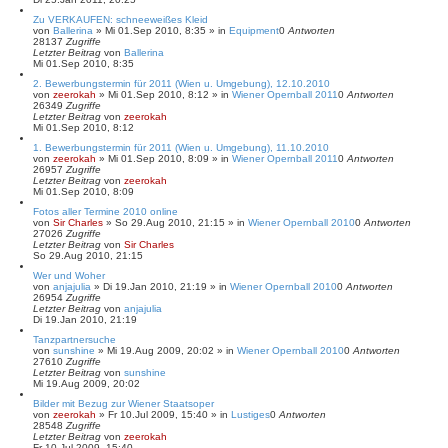
Zu VERKAUFEN: schneeweißes Kleid
von
Ballerina
»
Mi 01.Sep 2010, 8:35
» in
Equipment
0
Antworten
28137
Zugriffe
Letzter Beitrag
von
Ballerina
Mi 01.Sep 2010, 8:35
2. Bewerbungstermin für 2011 (Wien u. Umgebung), 12.10.2010
von
zeerokah
»
Mi 01.Sep 2010, 8:12
» in
Wiener Opernball 2011
0
Antworten
26349
Zugriffe
Letzter Beitrag
von
zeerokah
Mi 01.Sep 2010, 8:12
1. Bewerbungstermin für 2011 (Wien u. Umgebung), 11.10.2010
von
zeerokah
»
Mi 01.Sep 2010, 8:09
» in
Wiener Opernball 2011
0
Antworten
26957
Zugriffe
Letzter Beitrag
von
zeerokah
Mi 01.Sep 2010, 8:09
Fotos aller Termine 2010 online
von
Sir Charles
»
So 29.Aug 2010, 21:15
» in
Wiener Opernball 2010
0
Antworten
27026
Zugriffe
Letzter Beitrag
von
Sir Charles
So 29.Aug 2010, 21:15
Wer und Woher
von
anjajulia
»
Di 19.Jan 2010, 21:19
» in
Wiener Opernball 2010
0
Antworten
26954
Zugriffe
Letzter Beitrag
von
anjajulia
Di 19.Jan 2010, 21:19
Tanzpartnersuche
von
sunshine
»
Mi 19.Aug 2009, 20:02
» in
Wiener Opernball 2010
0
Antworten
27610
Zugriffe
Letzter Beitrag
von
sunshine
Mi 19.Aug 2009, 20:02
Bilder mit Bezug zur Wiener Staatsoper
von
zeerokah
»
Fr 10.Jul 2009, 15:40
» in
Lustiges
0
Antworten
28548
Zugriffe
Letzter Beitrag
von
zeerokah
Fr 10.Jul 2009, 15:40