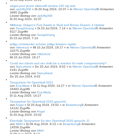
h
e
viagra pour jeune sildenafil zentiva 100 mg avis
von
vpdzflq308
»
Di 20.Aug 2024, 10:37
» in
Wiener Opernball
0
Antworten
3495
Zugriffe
Letzter Beitrag
von
vpdzflq308
Di 20.Aug 2024, 10:37
MMoexp: Dragon's Fury Awaits in Skull and Bones Season 3 Update
von
Seraphinang
»
Di 23.Jul 2024, 7:14
» in
Wiener Opernball
0
Antworten
8117
Zugriffe
Letzter Beitrag
von
Seraphinang
Di 23.Jul 2024, 7:14
priligy commander acheter priligy livraison rapide
von
mikerezzz
»
Mi 10.Jul 2024, 19:17
» in
Wiener Opernball
0
Antworten
10275
Zugriffe
Letzter Beitrag
von
mikerezzz
Mi 10.Jul 2024, 19:17
Could sex robots and sex dolls be a solution for male companionship?
von
Nancyfrank
»
Do 20.Jun 2024, 9:02
» in
Wiener Opernball
0
Antworten
4181
Zugriffe
Letzter Beitrag
von
Nancyfrank
Do 20.Jun 2024, 9:02
Tanzpartner für Opernball 2021
von
Eva-Maria
»
Di 11.Aug 2020, 14:27
» in
Wiener Opernball
0
Antworten
16483
Zugriffe
Letzter Beitrag
von
Eva-Maria
Di 11.Aug 2020, 14:27
Tanzpartner für Opernball 2020 gesucht!
von
Angel
»
Di 20.Aug 2019, 15:02
» in
Bewerbung
0
Antworten
14142
Zugriffe
Letzter Beitrag
von
Angel
Di 20.Aug 2019, 15:02
Ebenfalls Tanzpartner für den Opernball 2020 gesucht :D
von
MiriH
»
Di 06.Aug 2019, 8:13
» in
Bewerbung
0
Antworten
14559
Zugriffe
Letzter Beitrag
von
MiriH
Di 06.Aug 2019, 8:13