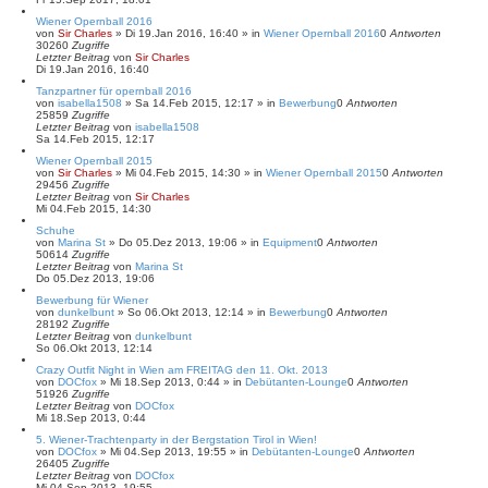
Wiener Opernball 2016
von
Sir Charles
»
Di 19.Jan 2016, 16:40
» in
Wiener Opernball 2016
0
Antworten
30260
Zugriffe
Letzter Beitrag
von
Sir Charles
Di 19.Jan 2016, 16:40
Tanzpartner für opernball 2016
von
isabella1508
»
Sa 14.Feb 2015, 12:17
» in
Bewerbung
0
Antworten
25859
Zugriffe
Letzter Beitrag
von
isabella1508
Sa 14.Feb 2015, 12:17
Wiener Opernball 2015
von
Sir Charles
»
Mi 04.Feb 2015, 14:30
» in
Wiener Opernball 2015
0
Antworten
29456
Zugriffe
Letzter Beitrag
von
Sir Charles
Mi 04.Feb 2015, 14:30
Schuhe
von
Marina St
»
Do 05.Dez 2013, 19:06
» in
Equipment
0
Antworten
50614
Zugriffe
Letzter Beitrag
von
Marina St
Do 05.Dez 2013, 19:06
Bewerbung für Wiener
von
dunkelbunt
»
So 06.Okt 2013, 12:14
» in
Bewerbung
0
Antworten
28192
Zugriffe
Letzter Beitrag
von
dunkelbunt
So 06.Okt 2013, 12:14
Crazy Outfit Night in Wien am FREITAG den 11. Okt. 2013
von
DOCfox
»
Mi 18.Sep 2013, 0:44
» in
Debütanten-Lounge
0
Antworten
51926
Zugriffe
Letzter Beitrag
von
DOCfox
Mi 18.Sep 2013, 0:44
5. Wiener-Trachtenparty in der Bergstation Tirol in Wien!
von
DOCfox
»
Mi 04.Sep 2013, 19:55
» in
Debütanten-Lounge
0
Antworten
26405
Zugriffe
Letzter Beitrag
von
DOCfox
Mi 04.Sep 2013, 19:55