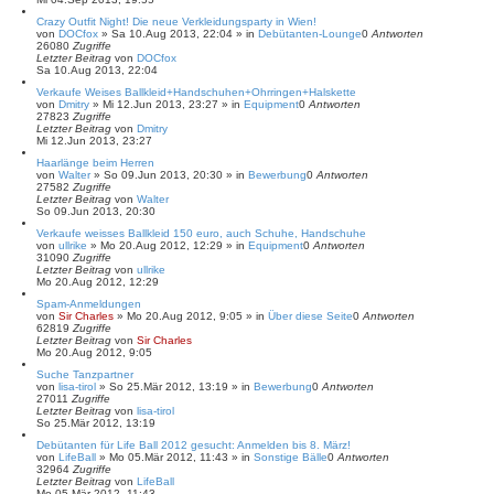
Crazy Outfit Night! Die neue Verkleidungsparty in Wien!
von
DOCfox
»
Sa 10.Aug 2013, 22:04
» in
Debütanten-Lounge
0
Antworten
26080
Zugriffe
Letzter Beitrag
von
DOCfox
Sa 10.Aug 2013, 22:04
Verkaufe Weises Ballkleid+Handschuhen+Ohrringen+Halskette
von
Dmitry
»
Mi 12.Jun 2013, 23:27
» in
Equipment
0
Antworten
27823
Zugriffe
Letzter Beitrag
von
Dmitry
Mi 12.Jun 2013, 23:27
Haarlänge beim Herren
von
Walter
»
So 09.Jun 2013, 20:30
» in
Bewerbung
0
Antworten
27582
Zugriffe
Letzter Beitrag
von
Walter
So 09.Jun 2013, 20:30
Verkaufe weisses Ballkleid 150 euro, auch Schuhe, Handschuhe
von
ullrike
»
Mo 20.Aug 2012, 12:29
» in
Equipment
0
Antworten
31090
Zugriffe
Letzter Beitrag
von
ullrike
Mo 20.Aug 2012, 12:29
Spam-Anmeldungen
von
Sir Charles
»
Mo 20.Aug 2012, 9:05
» in
Über diese Seite
0
Antworten
62819
Zugriffe
Letzter Beitrag
von
Sir Charles
Mo 20.Aug 2012, 9:05
Suche Tanzpartner
von
lisa-tirol
»
So 25.Mär 2012, 13:19
» in
Bewerbung
0
Antworten
27011
Zugriffe
Letzter Beitrag
von
lisa-tirol
So 25.Mär 2012, 13:19
Debütanten für Life Ball 2012 gesucht: Anmelden bis 8. März!
von
LifeBall
»
Mo 05.Mär 2012, 11:43
» in
Sonstige Bälle
0
Antworten
32964
Zugriffe
Letzter Beitrag
von
LifeBall
Mo 05.Mär 2012, 11:43