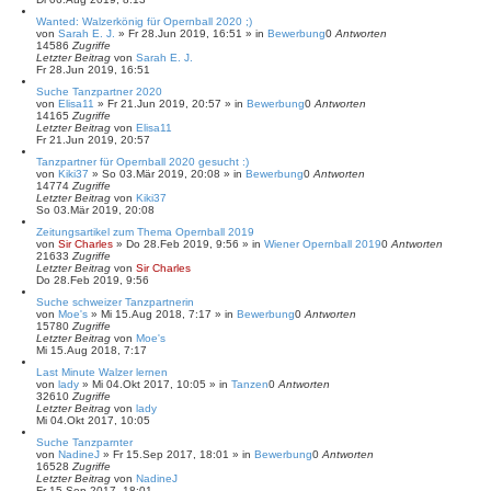
Wanted: Walzerkönig für Opernball 2020 ;)
von
Sarah E. J.
»
Fr 28.Jun 2019, 16:51
» in
Bewerbung
0
Antworten
14586
Zugriffe
Letzter Beitrag
von
Sarah E. J.
Fr 28.Jun 2019, 16:51
Suche Tanzpartner 2020
von
Elisa11
»
Fr 21.Jun 2019, 20:57
» in
Bewerbung
0
Antworten
14165
Zugriffe
Letzter Beitrag
von
Elisa11
Fr 21.Jun 2019, 20:57
Tanzpartner für Opernball 2020 gesucht :)
von
Kiki37
»
So 03.Mär 2019, 20:08
» in
Bewerbung
0
Antworten
14774
Zugriffe
Letzter Beitrag
von
Kiki37
So 03.Mär 2019, 20:08
Zeitungsartikel zum Thema Opernball 2019
von
Sir Charles
»
Do 28.Feb 2019, 9:56
» in
Wiener Opernball 2019
0
Antworten
21633
Zugriffe
Letzter Beitrag
von
Sir Charles
Do 28.Feb 2019, 9:56
Suche schweizer Tanzpartnerin
von
Moe's
»
Mi 15.Aug 2018, 7:17
» in
Bewerbung
0
Antworten
15780
Zugriffe
Letzter Beitrag
von
Moe's
Mi 15.Aug 2018, 7:17
Last Minute Walzer lernen
von
lady
»
Mi 04.Okt 2017, 10:05
» in
Tanzen
0
Antworten
32610
Zugriffe
Letzter Beitrag
von
lady
Mi 04.Okt 2017, 10:05
Suche Tanzparnter
von
NadineJ
»
Fr 15.Sep 2017, 18:01
» in
Bewerbung
0
Antworten
16528
Zugriffe
Letzter Beitrag
von
NadineJ
Fr 15.Sep 2017, 18:01