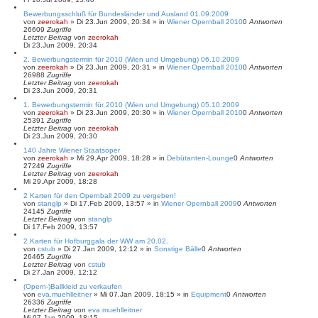
Bewerbungsschluß für Bundesländer und Ausland 01.09.2009
von
zeerokah
»
Di 23.Jun 2009, 20:34
» in
Wiener Opernball 2010
0
Antworten
26609
Zugriffe
Letzter Beitrag
von
zeerokah
Di 23.Jun 2009, 20:34
2. Bewerbungstermin für 2010 (Wien und Umgebung) 06.10.2009
von
zeerokah
»
Di 23.Jun 2009, 20:31
» in
Wiener Opernball 2010
0
Antworten
26988
Zugriffe
Letzter Beitrag
von
zeerokah
Di 23.Jun 2009, 20:31
1. Bewerbungstermin für 2010 (Wien und Umgebung) 05.10.2009
von
zeerokah
»
Di 23.Jun 2009, 20:30
» in
Wiener Opernball 2010
0
Antworten
25391
Zugriffe
Letzter Beitrag
von
zeerokah
Di 23.Jun 2009, 20:30
140 Jahre Wiener Staatsoper
von
zeerokah
»
Mi 29.Apr 2009, 18:28
» in
Debütanten-Lounge
0
Antworten
27249
Zugriffe
Letzter Beitrag
von
zeerokah
Mi 29.Apr 2009, 18:28
2 Karten für den Opernball 2009 zu vergeben!
von
stanglp
»
Di 17.Feb 2009, 13:57
» in
Wiener Opernball 2009
0
Antworten
24145
Zugriffe
Letzter Beitrag
von
stanglp
Di 17.Feb 2009, 13:57
2 Karten für Hofburggala der WW am 20.02.
von
cstub
»
Di 27.Jan 2009, 12:12
» in
Sonstige Bälle
0
Antworten
26465
Zugriffe
Letzter Beitrag
von
cstub
Di 27.Jan 2009, 12:12
(Opern-)Ballkleid zu verkaufen
von
eva.muehlleitner
»
Mi 07.Jan 2009, 18:15
» in
Equipment
0
Antworten
26336
Zugriffe
Letzter Beitrag
von
eva.muehlleitner
Mi 07.Jan 2009, 18:15