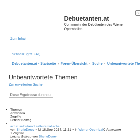
Debuetanten.at
Community der Debütanten des Wiener
Opernballes
Zum Inhalt
Schnellzugriff
FAQ
Debuetanten.at - Startseite
Foren-Übersicht
Suche
Unbeantwortete T
Unbeantwortete Themen
Zur erweiterten Suche
S
E
u
r
c
w
h
e
e
i
Themen
t
Antworten
e
Zugriffe
r
Letzter Beitrag
t
achat salbutamol salbutamol achat
e
von
SherieDorey
»
Mi 18.Sep 2024, 11:21
» in
Wiener Opernball
0
Antworten
S
1
Zugriffe
u
Letzter Beitrag
von
SherieDorey
c
Mi 18.Sep 2024, 11:21