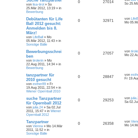
Suche Tanzpartner
0
27014
So 25.Mä
von
lisa-tirol
»
So
25.Mär 2012, 13:19
» in
Bewerbung
Debütanten für Life
von
LifeB
0
32971
Mo 05.Mä
Ball 2012 gesucht:
Anmelden bis 8.
März!
von
LifeBall
»
Mo
05.Mär 2012, 11:43
» in
Sonstige Bälle
Bewerbungsschrei
von
tirol
0
27057
Mo 22.Au
ben
von
tirolerin
»
Mo
22.Aug 2011, 14:34
» in
Bewerbung
tanzpartner für
von
esth
0
28847
Fr 19.Au
2010 gesucht
von
esther89
»
Fr
19.Aug 2011, 22:54
» in
Wiener Opernball 2010
suche Tanzpartner
von
julia
0
29253
Sa 02.Ju
für Opernball 2012
von
julia.24
»
Sa 02.Jul
2011, 15:47
» in
Wiener
Opernball 2012
Tanzpartner
von
Vien
0
26358
Mo 14.Mä
von
Vienna
»
Mo 14.Mär
2011, 11:52
» in
Sonstige Bälle