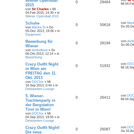
Wiener Opernball
von
Sir 
0
29464
Mi 04.Fe
2015
von
Sir Charles
»
Mi
04.Feb 2015, 14:30
» in
Wiener Opernball 2015
Schuhe
von
Mari
0
50618
Do 05.De
von
Marina St
»
Do
05.Dez 2013, 19:06
» in
Equipment
Bewerbung für
von
dunk
0
28194
So 06.Ok
Wiener
von
dunkelbunt
»
So
06.Okt 2013, 12:14
» in
Bewerbung
Crazy Outfit Night
von
DOC
0
51932
Mi 18.Se
in Wien am
FREITAG den 11.
Okt. 2013
von
DOCfox
»
Mi
18.Sep 2013, 0:44
» in
Debütanten-Lounge
5. Wiener-
von
DOC
0
26411
Mi 04.Se
Trachtenparty in
der Bergstation
Tirol in Wien!
von
DOCfox
»
Mi
04.Sep 2013, 19:55
» in
Debütanten-Lounge
Crazy Outfit Night!
von
DOC
0
26087
Sa 10.Au
Die neue