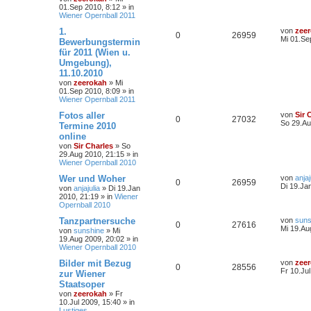
01.Sep 2010, 8:12
» in
Wiener Opernball 2011
1.
von
zee
0
26959
Mi 01.Se
Bewerbungstermin
für 2011 (Wien u.
Umgebung),
11.10.2010
von
zeerokah
»
Mi
01.Sep 2010, 8:09
» in
Wiener Opernball 2011
Fotos aller
von
Sir 
0
27032
So 29.Au
Termine 2010
online
von
Sir Charles
»
So
29.Aug 2010, 21:15
» in
Wiener Opernball 2010
Wer und Woher
von
anjaj
0
26959
Di 19.Ja
von
anjajulia
»
Di 19.Jan
2010, 21:19
» in
Wiener
Opernball 2010
Tanzpartnersuche
von
suns
0
27616
Mi 19.Au
von
sunshine
»
Mi
19.Aug 2009, 20:02
» in
Wiener Opernball 2010
Bilder mit Bezug
von
zee
0
28556
Fr 10.Ju
zur Wiener
Staatsoper
von
zeerokah
»
Fr
10.Jul 2009, 15:40
» in
Lustiges