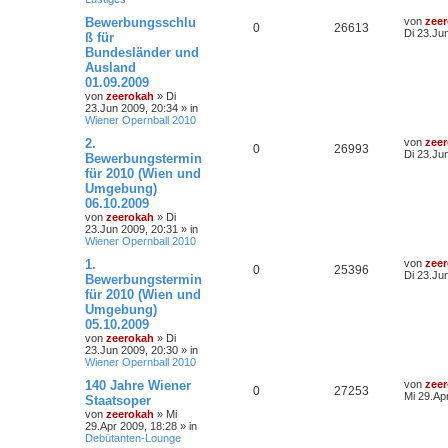
Bewerbungsschlu
von
zee
0
26613
Di 23.Ju
ß für
Bundesländer und
Ausland
01.09.2009
von
zeerokah
»
Di
23.Jun 2009, 20:34
» in
Wiener Opernball 2010
2.
von
zee
0
26993
Di 23.Ju
Bewerbungstermin
für 2010 (Wien und
Umgebung)
06.10.2009
von
zeerokah
»
Di
23.Jun 2009, 20:31
» in
Wiener Opernball 2010
1.
von
zee
0
25396
Di 23.Ju
Bewerbungstermin
für 2010 (Wien und
Umgebung)
05.10.2009
von
zeerokah
»
Di
23.Jun 2009, 20:30
» in
Wiener Opernball 2010
140 Jahre Wiener
von
zee
0
27253
Mi 29.Ap
Staatsoper
von
zeerokah
»
Mi
29.Apr 2009, 18:28
» in
Debütanten-Lounge