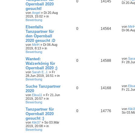
0
14145
Di 20.Au
Opernball 2020
gesucht!
von
Angel
»
Di 20.Aug
2019, 15:02
» in
Bewerbung
Ebenfalls
von
Miri
0
14564
Di 06.Au
Tanzpartner für
den Opernball
2020 gesucht :D
von
MiriH
»
Di 06.Aug
2019, 8:13
» in
Bewerbung
Wanted:
von
Sara
0
14588
Fr 28.Ju
Walzerkönig für
Opernball 2020 ;)
von
Sarah E. J.
»
Fr
28.Jun 2019, 16:51
» in
Bewerbung
Suche Tanzpartner
von
Elis
0
14168
Fr 21.Ju
2020
von
Elisa11
»
Fr 21.Jun
2019, 20:57
» in
Bewerbung
Tanzpartner für
von
Kiki
0
14776
So 03.Mä
Opernball 2020
gesucht :)
von
Kiki37
»
So 03.Mär
2019, 20:08
» in
Bewerbung