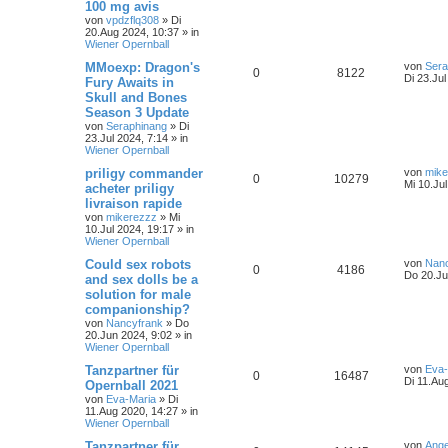
100 mg avis
von
vpdzflq308
»
Di
20.Aug 2024, 10:37
» in
Wiener Opernball
MMoexp: Dragon's
von
Sera
0
8122
Di 23.Jul
Fury Awaits in
Skull and Bones
Season 3 Update
von
Seraphinang
»
Di
23.Jul 2024, 7:14
» in
Wiener Opernball
priligy commander
von
mike
0
10279
Mi 10.Ju
acheter priligy
livraison rapide
von
mikerezzz
»
Mi
10.Jul 2024, 19:17
» in
Wiener Opernball
Could sex robots
von
Nanc
0
4186
Do 20.Ju
and sex dolls be a
solution for male
companionship?
von
Nancyfrank
»
Do
20.Jun 2024, 9:02
» in
Wiener Opernball
Tanzpartner für
von
Eva-
0
16487
Di 11.Au
Opernball 2021
von
Eva-Maria
»
Di
11.Aug 2020, 14:27
» in
Wiener Opernball
Tanzpartner für
von
Ange