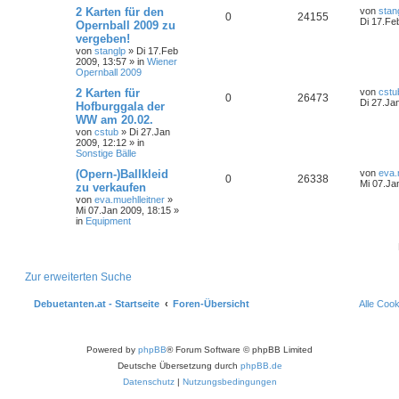
2 Karten für den
von
stan
0
24155
Di 17.Fe
Opernball 2009 zu
vergeben!
von
stanglp
»
Di 17.Feb
2009, 13:57
» in
Wiener
Opernball 2009
2 Karten für
von
cstu
0
26473
Di 27.Ja
Hofburggala der
WW am 20.02.
von
cstub
»
Di 27.Jan
2009, 12:12
» in
Sonstige Bälle
(Opern-)Ballkleid
von
eva.
0
26338
Mi 07.Ja
zu verkaufen
von
eva.muehlleitner
»
Mi 07.Jan 2009, 18:15
»
in
Equipment
Zur erweiterten Suche
Debuetanten.at - Startseite
Foren-Übersicht
Alle Coo
Powered by
phpBB
® Forum Software © phpBB Limited
Deutsche Übersetzung durch
phpBB.de
Datenschutz
|
Nutzungsbedingungen