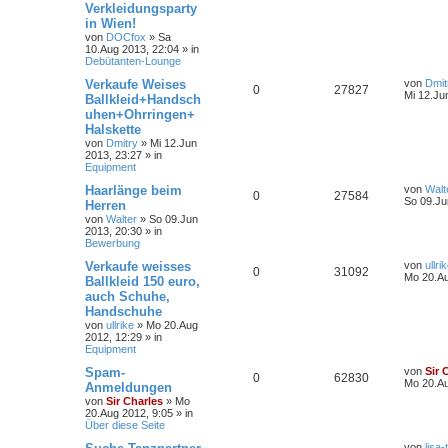
Verkleidungsparty
in Wien!
von
DOCfox
»
Sa
10.Aug 2013, 22:04
» in
Debütanten-Lounge
Verkaufe Weises
von
Dmit
0
27827
Mi 12.Ju
Ballkleid+Handsch
uhen+Ohrringen+
Halskette
von
Dmitry
»
Mi 12.Jun
2013, 23:27
» in
Equipment
Haarlänge beim
von
Walt
0
27584
So 09.Ju
Herren
von
Walter
»
So 09.Jun
2013, 20:30
» in
Bewerbung
Verkaufe weisses
von
ullri
0
31092
Mo 20.Au
Ballkleid 150 euro,
auch Schuhe,
Handschuhe
von
ullrike
»
Mo 20.Aug
2012, 12:29
» in
Equipment
Spam-
von
Sir 
0
62830
Mo 20.Au
Anmeldungen
von
Sir Charles
»
Mo
20.Aug 2012, 9:05
» in
Über diese Seite
von
lisa-t