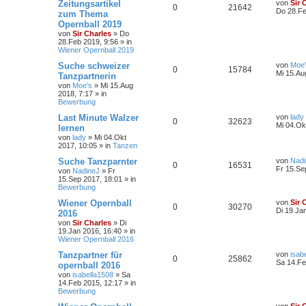
Zeitungsartikel
von
Sir 
0
21642
Do 28.Fe
zum Thema
Opernball 2019
von
Sir Charles
»
Do
28.Feb 2019, 9:56
» in
Wiener Opernball 2019
Suche schweizer
von
Moe
0
15784
Mi 15.Au
Tanzpartnerin
von
Moe's
»
Mi 15.Aug
2018, 7:17
» in
Bewerbung
Last Minute Walzer
von
lady
0
32623
Mi 04.Ok
lernen
von
lady
»
Mi 04.Okt
2017, 10:05
» in
Tanzen
Suche Tanzparnter
von
Nadi
0
16531
Fr 15.Se
von
NadineJ
»
Fr
15.Sep 2017, 18:01
» in
Bewerbung
Wiener Opernball
von
Sir 
0
30270
Di 19.Ja
2016
von
Sir Charles
»
Di
19.Jan 2016, 16:40
» in
Wiener Opernball 2016
Tanzpartner für
von
isab
0
25862
Sa 14.Fe
opernball 2016
von
isabella1508
»
Sa
14.Feb 2015, 12:17
» in
Bewerbung