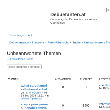
Debuetanten.at
Community der Debütanten des Wiener
Opernballes
Schnellzugriff
FAQ
Debuetanten.at - Startseite
Foren-Übersicht
Suche
Unbeantwortete T
Unbeantwortete Themen
Zur erweiterten Suche
S
E
u
r
c
w
h
e
e
i
THEMEN
ANTWORTEN
ZUGRIFFE
LETZTER
t
e
achat salbutamol
von
Sher
r
0
1
Mi 18.Se
salbutamol achat
t
e
von
SherieDorey
»
Mi
S
18.Sep 2024, 11:21
» in
u
Wiener Opernball
c
viagra pour jeune
von
vpdz
h
0
3500
Di 20.Au
e
sildenafil zentiva