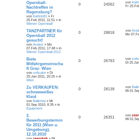
Opernball-
von
Kath
0
24562
Fr 25.Fe
Nachtreffen in
Regensburg?
von
Kathrin81
»
Fr
25.Feb 2011, 11:51
» in
Wiener Opernball
TANZPARTNER für
von
Avia
0
28818
Mo 07.Fe
Opernball 2012
gesucht!
von
Aviator
»
Mo
07.Feb 2011, 17:48
» in
Wiener Opernball 2012
Biete
von
soft
0
26783
Di 25.Ja
Mitfahrgemeinscha
ft Graz- Wien
von
softcake
»
Di
25.Jan 2011, 20:25
» in
Wien
Zu VERKAUFEN:
von
Balle
0
28139
Mi 01.Se
schneeweißes
Kleid
von
Ballerina
»
Mi
01.Sep 2010, 8:35
» in
Equipment
2.
von
zee
0
26351
Mi 01.Se
Bewerbungstermin
für 2011 (Wien u.
Umgebung),
12.10.2010
von
zeerokah
»
Mi