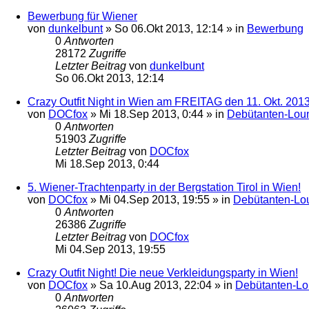
Bewerbung für Wiener
von
dunkelbunt
»
So 06.Okt 2013, 12:14
» in
Bewerbung
0
Antworten
28172
Zugriffe
Letzter Beitrag
von
dunkelbunt
So 06.Okt 2013, 12:14
Crazy Outfit Night in Wien am FREITAG den 11. Okt. 201
von
DOCfox
»
Mi 18.Sep 2013, 0:44
» in
Debütanten-Lou
0
Antworten
51903
Zugriffe
Letzter Beitrag
von
DOCfox
Mi 18.Sep 2013, 0:44
5. Wiener-Trachtenparty in der Bergstation Tirol in Wien!
von
DOCfox
»
Mi 04.Sep 2013, 19:55
» in
Debütanten-Lo
0
Antworten
26386
Zugriffe
Letzter Beitrag
von
DOCfox
Mi 04.Sep 2013, 19:55
Crazy Outfit Night! Die neue Verkleidungsparty in Wien!
von
DOCfox
»
Sa 10.Aug 2013, 22:04
» in
Debütanten-L
0
Antworten