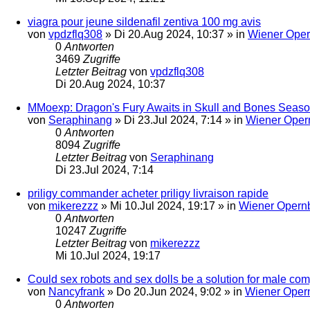
viagra pour jeune sildenafil zentiva 100 mg avis
von
vpdzflq308
»
Di 20.Aug 2024, 10:37
» in
Wiener Oper
0
Antworten
3469
Zugriffe
Letzter Beitrag
von
vpdzflq308
Di 20.Aug 2024, 10:37
MMoexp: Dragon's Fury Awaits in Skull and Bones Seas
von
Seraphinang
»
Di 23.Jul 2024, 7:14
» in
Wiener Oper
0
Antworten
8094
Zugriffe
Letzter Beitrag
von
Seraphinang
Di 23.Jul 2024, 7:14
priligy commander acheter priligy livraison rapide
von
mikerezzz
»
Mi 10.Jul 2024, 19:17
» in
Wiener Opernb
0
Antworten
10247
Zugriffe
Letzter Beitrag
von
mikerezzz
Mi 10.Jul 2024, 19:17
Could sex robots and sex dolls be a solution for male c
von
Nancyfrank
»
Do 20.Jun 2024, 9:02
» in
Wiener Opern
0
Antworten