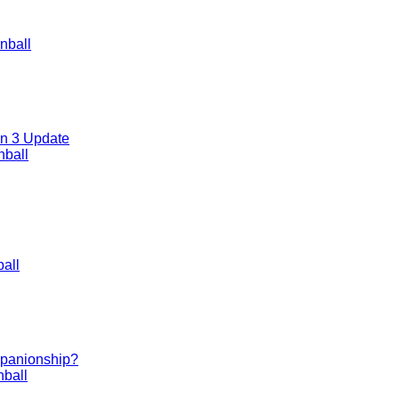
nball
on 3 Update
nball
all
ompanionship?
ball