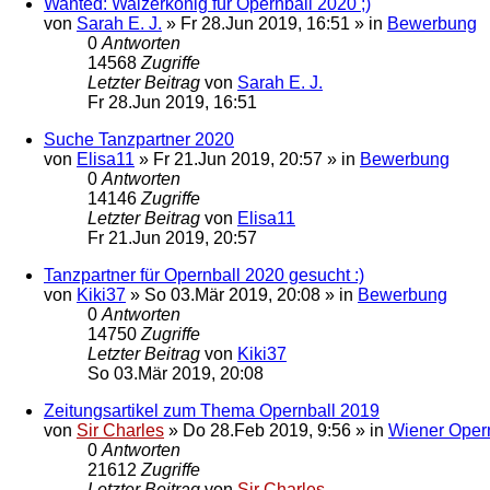
Wanted: Walzerkönig für Opernball 2020 ;)
von
Sarah E. J.
»
Fr 28.Jun 2019, 16:51
» in
Bewerbung
0
Antworten
14568
Zugriffe
Letzter Beitrag
von
Sarah E. J.
Fr 28.Jun 2019, 16:51
Suche Tanzpartner 2020
von
Elisa11
»
Fr 21.Jun 2019, 20:57
» in
Bewerbung
0
Antworten
14146
Zugriffe
Letzter Beitrag
von
Elisa11
Fr 21.Jun 2019, 20:57
Tanzpartner für Opernball 2020 gesucht :)
von
Kiki37
»
So 03.Mär 2019, 20:08
» in
Bewerbung
0
Antworten
14750
Zugriffe
Letzter Beitrag
von
Kiki37
So 03.Mär 2019, 20:08
Zeitungsartikel zum Thema Opernball 2019
von
Sir Charles
»
Do 28.Feb 2019, 9:56
» in
Wiener Oper
0
Antworten
21612
Zugriffe
Letzter Beitrag
von
Sir Charles