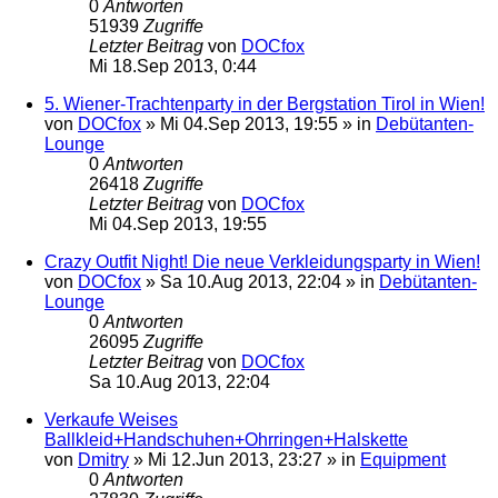
0
Antworten
51939
Zugriffe
Letzter Beitrag
von
DOCfox
Mi 18.Sep 2013, 0:44
5. Wiener-Trachtenparty in der Bergstation Tirol in Wien!
von
DOCfox
»
Mi 04.Sep 2013, 19:55
» in
Debütanten-
Lounge
0
Antworten
26418
Zugriffe
Letzter Beitrag
von
DOCfox
Mi 04.Sep 2013, 19:55
Crazy Outfit Night! Die neue Verkleidungsparty in Wien!
von
DOCfox
»
Sa 10.Aug 2013, 22:04
» in
Debütanten-
Lounge
0
Antworten
26095
Zugriffe
Letzter Beitrag
von
DOCfox
Sa 10.Aug 2013, 22:04
Verkaufe Weises
Ballkleid+Handschuhen+Ohrringen+Halskette
von
Dmitry
»
Mi 12.Jun 2013, 23:27
» in
Equipment
0
Antworten