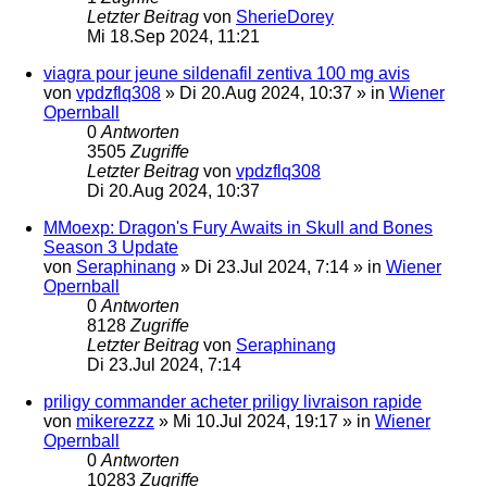
Letzter Beitrag
von
SherieDorey
Mi 18.Sep 2024, 11:21
viagra pour jeune sildenafil zentiva 100 mg avis
von
vpdzflq308
»
Di 20.Aug 2024, 10:37
» in
Wiener
Opernball
0
Antworten
3505
Zugriffe
Letzter Beitrag
von
vpdzflq308
Di 20.Aug 2024, 10:37
MMoexp: Dragon's Fury Awaits in Skull and Bones
Season 3 Update
von
Seraphinang
»
Di 23.Jul 2024, 7:14
» in
Wiener
Opernball
0
Antworten
8128
Zugriffe
Letzter Beitrag
von
Seraphinang
Di 23.Jul 2024, 7:14
priligy commander acheter priligy livraison rapide
von
mikerezzz
»
Mi 10.Jul 2024, 19:17
» in
Wiener
Opernball
0
Antworten
10283
Zugriffe