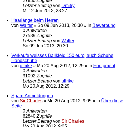
27830
Zugriffe
Letzter Beitrag
von
Dmitry
Mi 12.Jun 2013, 23:27
Haarlänge beim Herren
von
Walter
»
So 09.Jun 2013, 20:30
» in
Bewerbung
0
Antworten
27589
Zugriffe
Letzter Beitrag
von
Walter
So 09.Jun 2013, 20:30
Verkaufe weisses Ballkleid 150 euro, auch Schuhe,
Handschuhe
von
ullrike
»
Mo 20.Aug 2012, 12:29
» in
Equipment
0
Antworten
31092
Zugriffe
Letzter Beitrag
von
ullrike
Mo 20.Aug 2012, 12:29
Spam-Anmeldungen
von
Sir Charles
»
Mo 20.Aug 2012, 9:05
» in
Über diese
Seite
0
Antworten
62840
Zugriffe
Letzter Beitrag
von
Sir Charles
Mo 20.Aug 2012, 9:05