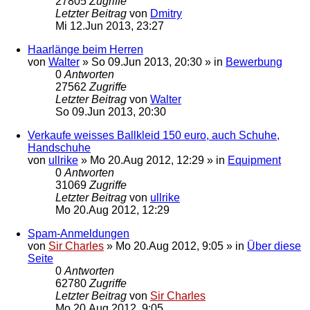
27805
Zugriffe
Letzter Beitrag
von
Dmitry
Mi 12.Jun 2013, 23:27
Haarlänge beim Herren
von
Walter
»
So 09.Jun 2013, 20:30
» in
Bewerbung
0
Antworten
27562
Zugriffe
Letzter Beitrag
von
Walter
So 09.Jun 2013, 20:30
Verkaufe weisses Ballkleid 150 euro, auch Schuhe,
Handschuhe
von
ullrike
»
Mo 20.Aug 2012, 12:29
» in
Equipment
0
Antworten
31069
Zugriffe
Letzter Beitrag
von
ullrike
Mo 20.Aug 2012, 12:29
Spam-Anmeldungen
von
Sir Charles
»
Mo 20.Aug 2012, 9:05
» in
Über diese
Seite
0
Antworten
62780
Zugriffe
Letzter Beitrag
von
Sir Charles
Mo 20.Aug 2012, 9:05