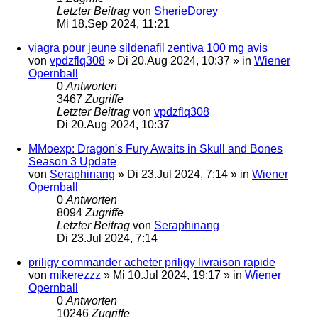
Letzter Beitrag
von
SherieDorey
Mi 18.Sep 2024, 11:21
viagra pour jeune sildenafil zentiva 100 mg avis
von
vpdzflq308
»
Di 20.Aug 2024, 10:37
» in
Wiener
Opernball
0
Antworten
3467
Zugriffe
Letzter Beitrag
von
vpdzflq308
Di 20.Aug 2024, 10:37
MMoexp: Dragon's Fury Awaits in Skull and Bones
Season 3 Update
von
Seraphinang
»
Di 23.Jul 2024, 7:14
» in
Wiener
Opernball
0
Antworten
8094
Zugriffe
Letzter Beitrag
von
Seraphinang
Di 23.Jul 2024, 7:14
priligy commander acheter priligy livraison rapide
von
mikerezzz
»
Mi 10.Jul 2024, 19:17
» in
Wiener
Opernball
0
Antworten
10246
Zugriffe