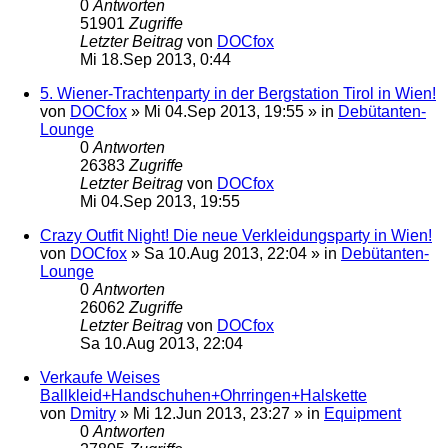
0
Antworten
51901
Zugriffe
Letzter Beitrag
von
DOCfox
Mi 18.Sep 2013, 0:44
5. Wiener-Trachtenparty in der Bergstation Tirol in Wien!
von
DOCfox
»
Mi 04.Sep 2013, 19:55
» in
Debütanten-
Lounge
0
Antworten
26383
Zugriffe
Letzter Beitrag
von
DOCfox
Mi 04.Sep 2013, 19:55
Crazy Outfit Night! Die neue Verkleidungsparty in Wien!
von
DOCfox
»
Sa 10.Aug 2013, 22:04
» in
Debütanten-
Lounge
0
Antworten
26062
Zugriffe
Letzter Beitrag
von
DOCfox
Sa 10.Aug 2013, 22:04
Verkaufe Weises
Ballkleid+Handschuhen+Ohrringen+Halskette
von
Dmitry
»
Mi 12.Jun 2013, 23:27
» in
Equipment
0
Antworten