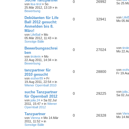
Suche Tanzpartner
0
26992
So 25.Mä
von
lisa-tirol
»
So
25.Mär 2012, 13:19
» in
Bewerbung
Debütanten für Life
von
LifeB
0
32941
Mo 05.Mä
Ball 2012 gesucht:
Anmelden bis 8.
März!
von
LifeBall
»
Mo
05.Mär 2012, 11:43
» in
Sonstige Bälle
Bewerbungsschrei
von
tirol
0
27024
Mo 22.Au
ben
von
tirolerin
»
Mo
22.Aug 2011, 14:34
» in
Bewerbung
tanzpartner für
von
esth
0
28800
Fr 19.Au
2010 gesucht
von
esther89
»
Fr
19.Aug 2011, 22:54
» in
Wiener Opernball 2010
suche Tanzpartner
von
julia
0
29225
Sa 02.Ju
für Opernball 2012
von
julia.24
»
Sa 02.Jul
2011, 15:47
» in
Wiener
Opernball 2012
Tanzpartner
von
Vien
0
26328
Mo 14.Mä
von
Vienna
»
Mo 14.Mär
2011, 11:52
» in
Sonstige Bälle