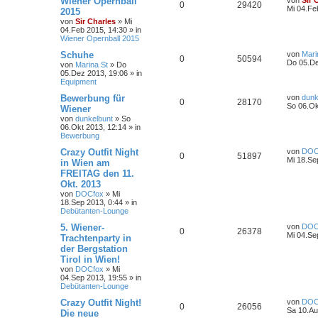
Wiener Opernball
von
Sir 
0
29420
Mi 04.Fe
2015
von
Sir Charles
»
Mi
04.Feb 2015, 14:30
» in
Wiener Opernball 2015
Schuhe
von
Mari
0
50594
Do 05.De
von
Marina St
»
Do
05.Dez 2013, 19:06
» in
Equipment
Bewerbung für
von
dunk
0
28170
So 06.Ok
Wiener
von
dunkelbunt
»
So
06.Okt 2013, 12:14
» in
Bewerbung
Crazy Outfit Night
von
DOC
0
51897
Mi 18.Se
in Wien am
FREITAG den 11.
Okt. 2013
von
DOCfox
»
Mi
18.Sep 2013, 0:44
» in
Debütanten-Lounge
5. Wiener-
von
DOC
0
26378
Mi 04.Se
Trachtenparty in
der Bergstation
Tirol in Wien!
von
DOCfox
»
Mi
04.Sep 2013, 19:55
» in
Debütanten-Lounge
Crazy Outfit Night!
von
DOC
0
26056
Sa 10.Au
Die neue