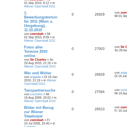
01.Sep 2010, 8:12
» in
Wiener Opernball 2011
1.
von
zee
0
26929
Mi 01.Se
Bewerbungstermin
für 2011 (Wien u.
Umgebung),
11.10.2010
von
zeerokah
»
Mi
01.Sep 2010, 8:09
» in
Wiener Opernball 2011
Fotos aller
von
Sir 
0
27003
So 29.Au
Termine 2010
online
von
Sir Charles
»
So
29.Aug 2010, 21:15
» in
Wiener Opernball 2010
Wer und Woher
von
anjaj
0
26929
Di 19.Ja
von
anjajulia
»
Di 19.Jan
2010, 21:19
» in
Wiener
Opernball 2010
Tanzpartnersuche
von
suns
0
27584
Mi 19.Au
von
sunshine
»
Mi
19.Aug 2009, 20:02
» in
Wiener Opernball 2010
Bilder mit Bezug
von
zee
0
28523
Fr 10.Ju
zur Wiener
Staatsoper
von
zeerokah
»
Fr
10.Jul 2009, 15:40
» in
Lustiges