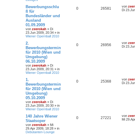
Bewerbungsschlu
von
zee
0
26581
Di 23.Ju
ß für
Bundesländer und
Ausland
01.09.2009
von
zeerokah
»
Di
23.Jun 2009, 20:34
» in
Wiener Opernball 2010
2.
von
zee
0
26956
Di 23.Ju
Bewerbungstermin
für 2010 (Wien und
Umgebung)
06.10.2009
von
zeerokah
»
Di
23.Jun 2009, 20:31
» in
Wiener Opernball 2010
1.
von
zee
0
25368
Di 23.Ju
Bewerbungstermin
für 2010 (Wien und
Umgebung)
05.10.2009
von
zeerokah
»
Di
23.Jun 2009, 20:30
» in
Wiener Opernball 2010
140 Jahre Wiener
von
zee
0
27221
Mi 29.Ap
Staatsoper
von
zeerokah
»
Mi
29.Apr 2009, 18:28
» in
Debütanten-Lounge