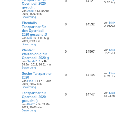
0
14121
Di 20.Au
Opernball 2020
gesucht!
von
Angel
»
Di 20.Aug
2019, 15:02
» in
Bewerbung
Ebenfalls
von
Miri
0
14532
Di 06.Au
Tanzpartner für
den Opernball
2020 gesucht :D
von
MiriH
»
Di 06.Aug
2019, 8:13
» in
Bewerbung
Wanted:
von
Sara
0
14567
Fr 28.Ju
Walzerkönig für
Opernball 2020 ;)
von
Sarah E. J.
»
Fr
28.Jun 2019, 16:51
» in
Bewerbung
Suche Tanzpartner
von
Elis
0
14145
Fr 21.Ju
2020
von
Elisa11
»
Fr 21.Jun
2019, 20:57
» in
Bewerbung
Tanzpartner für
von
Kiki
0
14747
So 03.Mä
Opernball 2020
gesucht :)
von
Kiki37
»
So 03.Mär
2019, 20:08
» in
Bewerbung