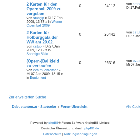
2 Karten für den
von
stan
0
24113
Di 17.Fe
Opernball 2009 zu
vergeben!
von
stanglp
»
Di 17.Feb
2009, 13:57
» in
Wiener
Opernball 2009
2 Karten für
von
cstu
0
26442
Di 27.Ja
Hofburggala der
WW am 20.02.
von
cstub
»
Di 27.Jan
2009, 12:12
» in
Sonstige Bälle
(Opern-)Ballkleid
von
eva.
0
26316
Mi 07.Ja
zu verkaufen
von
eva.muehlleitner
»
Mi 07.Jan 2009, 18:15
»
in
Equipment
Zur erweiterten Suche
Debuetanten.at - Startseite
Foren-Übersicht
Alle Coo
Powered by
phpBB
® Forum Software © phpBB Limited
Deutsche Übersetzung durch
phpBB.de
Datenschutz
|
Nutzungsbedingungen