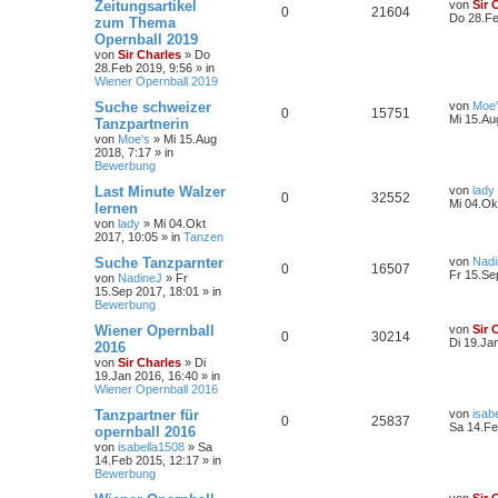
Zeitungsartikel
von
Sir 
0
21604
Do 28.Fe
zum Thema
Opernball 2019
von
Sir Charles
»
Do
28.Feb 2019, 9:56
» in
Wiener Opernball 2019
Suche schweizer
von
Moe
0
15751
Mi 15.Au
Tanzpartnerin
von
Moe's
»
Mi 15.Aug
2018, 7:17
» in
Bewerbung
Last Minute Walzer
von
lady
0
32552
Mi 04.Ok
lernen
von
lady
»
Mi 04.Okt
2017, 10:05
» in
Tanzen
Suche Tanzparnter
von
Nadi
0
16507
Fr 15.Se
von
NadineJ
»
Fr
15.Sep 2017, 18:01
» in
Bewerbung
Wiener Opernball
von
Sir 
0
30214
Di 19.Ja
2016
von
Sir Charles
»
Di
19.Jan 2016, 16:40
» in
Wiener Opernball 2016
Tanzpartner für
von
isab
0
25837
Sa 14.Fe
opernball 2016
von
isabella1508
»
Sa
14.Feb 2015, 12:17
» in
Bewerbung