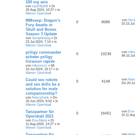
100 mg avis
von
vpdzflq308
»
Di
20.Aug 2024, 10:37
» in
Wiener Opernball
MMoexp: Dragon's
von
Sera
0
8086
Di 23.Jul
Fury Awaits in
Skull and Bones
Season 3 Update
von
Seraphinang
»
Di
23.Jul 2024, 7:14
» in
Wiener Opernball
priligy commander
von
mike
0
10239
Mi 10.Ju
acheter priligy
livraison rapide
von
mikerezzz
»
Mi
10.Jul 2024, 19:17
» in
Wiener Opernball
Could sex robots
von
Nanc
0
4148
Do 20.Ju
and sex dolls be a
solution for male
companionship?
von
Nancyfrank
»
Do
20.Jun 2024, 9:02
» in
Wiener Opernball
Tanzpartner für
von
Eva-
0
16451
Di 11.Au
Opernball 2021
von
Eva-Maria
»
Di
11.Aug 2020, 14:27
» in
Wiener Opernball
Tanzpartner für
von
Ange