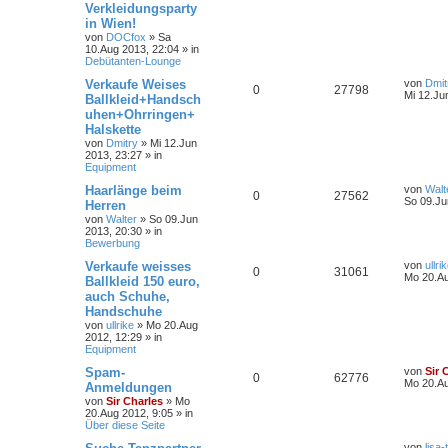
Verkleidungsparty
in Wien!
von
DOCfox
»
Sa
10.Aug 2013, 22:04
» in
Debütanten-Lounge
Verkaufe Weises
von
Dmit
0
27798
Mi 12.Ju
Ballkleid+Handsch
uhen+Ohrringen+
Halskette
von
Dmitry
»
Mi 12.Jun
2013, 23:27
» in
Equipment
Haarlänge beim
von
Walt
0
27562
So 09.Ju
Herren
von
Walter
»
So 09.Jun
2013, 20:30
» in
Bewerbung
Verkaufe weisses
von
ullri
0
31061
Mo 20.Au
Ballkleid 150 euro,
auch Schuhe,
Handschuhe
von
ullrike
»
Mo 20.Aug
2012, 12:29
» in
Equipment
Spam-
von
Sir 
0
62776
Mo 20.Au
Anmeldungen
von
Sir Charles
»
Mo
20.Aug 2012, 9:05
» in
Über diese Seite
von
lisa-t