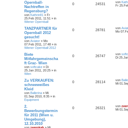
Opernball-
von
Kath
0
24531
Fr 25.Fe
Nachtreffen in
Regensburg?
von
Kathrin81
»
Fr
25.Feb 2011, 11:51
» in
Wiener Opernball
TANZPARTNER für
von
Avia
0
28781
Mo 07.Fe
Opernball 2012
gesucht!
von
Aviator
»
Mo
07.Feb 2011, 17:48
» in
Wiener Opernball 2012
Biete
von
soft
0
26747
Di 25.Ja
Mitfahrgemeinscha
ft Graz- Wien
von
softcake
»
Di
25.Jan 2011, 20:25
» in
Wien
Zu VERKAUFEN:
von
Balle
0
28114
Mi 01.Se
schneeweißes
Kleid
von
Ballerina
»
Mi
01.Sep 2010, 8:35
» in
Equipment
2.
von
zee
0
26321
Mi 01.Se
Bewerbungstermin
für 2011 (Wien u.
Umgebung),
12.10.2010
von
zeerokah
»
Mi