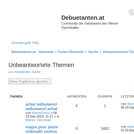
Debuetanten.at
Community der Debütanten des Wiener
Opernballes
Schnellzugriff
FAQ
Debuetanten.at - Startseite
Foren-Übersicht
Suche
Unbeantwortete T
Unbeantwortete Themen
Zur erweiterten Suche
S
E
u
r
c
w
h
e
e
i
THEMEN
ANTWORTEN
ZUGRIFFE
LETZTER
t
e
achat salbutamol
von
Sher
r
0
1
Mi 18.Se
salbutamol achat
t
e
von
SherieDorey
»
Mi
S
18.Sep 2024, 11:21
» in
u
Wiener Opernball
c
viagra pour jeune
von
vpdz
h
0
3462
Di 20.Au
e
sildenafil zentiva