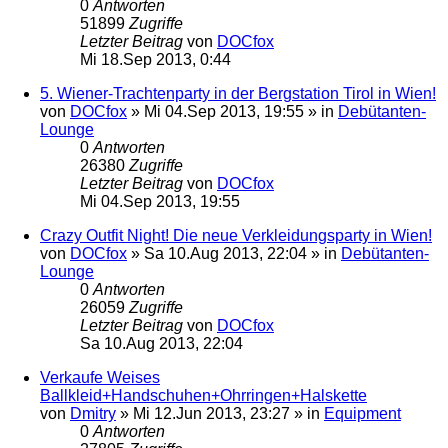
0
Antworten
51899
Zugriffe
Letzter Beitrag
von
DOCfox
Mi 18.Sep 2013, 0:44
5. Wiener-Trachtenparty in der Bergstation Tirol in Wien!
von
DOCfox
»
Mi 04.Sep 2013, 19:55
» in
Debütanten-
Lounge
0
Antworten
26380
Zugriffe
Letzter Beitrag
von
DOCfox
Mi 04.Sep 2013, 19:55
Crazy Outfit Night! Die neue Verkleidungsparty in Wien!
von
DOCfox
»
Sa 10.Aug 2013, 22:04
» in
Debütanten-
Lounge
0
Antworten
26059
Zugriffe
Letzter Beitrag
von
DOCfox
Sa 10.Aug 2013, 22:04
Verkaufe Weises
Ballkleid+Handschuhen+Ohrringen+Halskette
von
Dmitry
»
Mi 12.Jun 2013, 23:27
» in
Equipment
0
Antworten