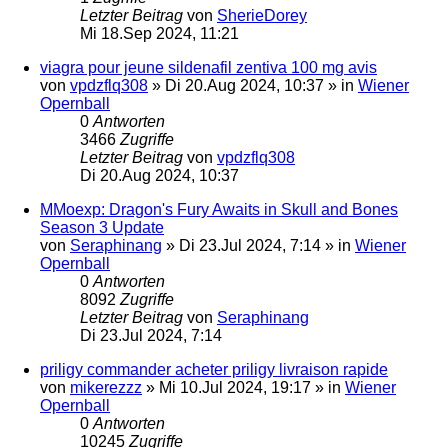
Letzter Beitrag
von
SherieDorey
Mi 18.Sep 2024, 11:21
viagra pour jeune sildenafil zentiva 100 mg avis
von
vpdzflq308
»
Di 20.Aug 2024, 10:37
» in
Wiener
Opernball
0
Antworten
3466
Zugriffe
Letzter Beitrag
von
vpdzflq308
Di 20.Aug 2024, 10:37
MMoexp: Dragon's Fury Awaits in Skull and Bones
Season 3 Update
von
Seraphinang
»
Di 23.Jul 2024, 7:14
» in
Wiener
Opernball
0
Antworten
8092
Zugriffe
Letzter Beitrag
von
Seraphinang
Di 23.Jul 2024, 7:14
priligy commander acheter priligy livraison rapide
von
mikerezzz
»
Mi 10.Jul 2024, 19:17
» in
Wiener
Opernball
0
Antworten
10245
Zugriffe