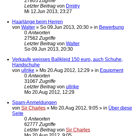
27805
Zugriffe
Letzter Beitrag
von
Dmitry
Mi 12.Jun 2013, 23:27
Haarlänge beim Herren
von
Walter
»
So 09.Jun 2013, 20:30
» in
Bewerbung
0
Antworten
27562
Zugriffe
Letzter Beitrag
von
Walter
So 09.Jun 2013, 20:30
Verkaufe weisses Ballkleid 150 euro, auch Schuhe,
Handschuhe
von
ullrike
»
Mo 20.Aug 2012, 12:29
» in
Equipment
0
Antworten
31067
Zugriffe
Letzter Beitrag
von
ullrike
Mo 20.Aug 2012, 12:29
Spam-Anmeldungen
von
Sir Charles
»
Mo 20.Aug 2012, 9:05
» in
Über diese
Seite
0
Antworten
62777
Zugriffe
Letzter Beitrag
von
Sir Charles
Mo 20.Aug 2012, 9:05