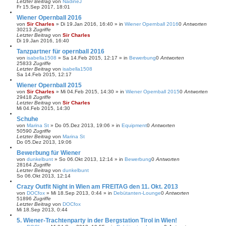
Letzter Beitrag
von
NadineJ
Fr 15.Sep 2017, 18:01
Wiener Opernball 2016
von
Sir Charles
»
Di 19.Jan 2016, 16:40
» in
Wiener Opernball 2016
0
Antworten
30213
Zugriffe
Letzter Beitrag
von
Sir Charles
Di 19.Jan 2016, 16:40
Tanzpartner für opernball 2016
von
isabella1508
»
Sa 14.Feb 2015, 12:17
» in
Bewerbung
0
Antworten
25833
Zugriffe
Letzter Beitrag
von
isabella1508
Sa 14.Feb 2015, 12:17
Wiener Opernball 2015
von
Sir Charles
»
Mi 04.Feb 2015, 14:30
» in
Wiener Opernball 2015
0
Antworten
29418
Zugriffe
Letzter Beitrag
von
Sir Charles
Mi 04.Feb 2015, 14:30
Schuhe
von
Marina St
»
Do 05.Dez 2013, 19:06
» in
Equipment
0
Antworten
50590
Zugriffe
Letzter Beitrag
von
Marina St
Do 05.Dez 2013, 19:06
Bewerbung für Wiener
von
dunkelbunt
»
So 06.Okt 2013, 12:14
» in
Bewerbung
0
Antworten
28164
Zugriffe
Letzter Beitrag
von
dunkelbunt
So 06.Okt 2013, 12:14
Crazy Outfit Night in Wien am FREITAG den 11. Okt. 2013
von
DOCfox
»
Mi 18.Sep 2013, 0:44
» in
Debütanten-Lounge
0
Antworten
51896
Zugriffe
Letzter Beitrag
von
DOCfox
Mi 18.Sep 2013, 0:44
5. Wiener-Trachtenparty in der Bergstation Tirol in Wien!