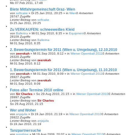
Mo 07.Feb 2011, 17:48
Biete Mitfahrgemeinschaft Graz- Wien
von
softcake
»
Di 25.Jan 2011, 20:25
» in
Wien
0
Antworten
26747
Zugriffe
Letzter Beitrag
von
softcake
Di 25.Jan 2011, 20:25
Zu VERKAUFEN: schneeweißes Kleid
von
Ballerina
»
Mi 01.Sep 2010, 8:35
» in
Equipment
0
Antworten
28109
Zugriffe
Letzter Beitrag
von
Ballerina
Mi 01.Sep 2010, 8:35
2. Bewerbungstermin für 2011 (Wien u. Umgebung), 12.10.2010
von
zeerokah
»
Mi 01.Sep 2010, 8:12
» in
Wiener Opernball 2011
0
Antworten
26320
Zugriffe
Letzter Beitrag
von
zeerokah
Mi 01.Sep 2010, 8:12
1. Bewerbungstermin für 2011 (Wien u. Umgebung), 11.10.2010
von
zeerokah
»
Mi 01.Sep 2010, 8:09
» in
Wiener Opernball 2011
0
Antworten
26927
Zugriffe
Letzter Beitrag
von
zeerokah
Mi 01.Sep 2010, 8:09
Fotos aller Termine 2010 online
von
Sir Charles
»
So 29.Aug 2010, 21:15
» in
Wiener Opernball 2010
0
Antworten
26997
Zugriffe
Letzter Beitrag
von
Sir Charles
So 29.Aug 2010, 21:15
Wer und Woher
von
anjajulia
»
Di 19.Jan 2010, 21:19
» in
Wiener Opernball 2010
0
Antworten
26922
Zugriffe
Letzter Beitrag
von
anjajulia
Di 19.Jan 2010, 21:19
Tanzpartnersuche
von
sunshine
»
Mi 19.Aug 2009, 20:02
» in
Wiener Opernball 2010
0
Antworten