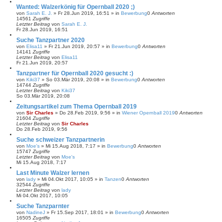
Wanted: Walzerkönig für Opernball 2020 ;)
von
Sarah E. J.
»
Fr 28.Jun 2019, 16:51
» in
Bewerbung
0
Antworten
14561
Zugriffe
Letzter Beitrag
von
Sarah E. J.
Fr 28.Jun 2019, 16:51
Suche Tanzpartner 2020
von
Elisa11
»
Fr 21.Jun 2019, 20:57
» in
Bewerbung
0
Antworten
14141
Zugriffe
Letzter Beitrag
von
Elisa11
Fr 21.Jun 2019, 20:57
Tanzpartner für Opernball 2020 gesucht :)
von
Kiki37
»
So 03.Mär 2019, 20:08
» in
Bewerbung
0
Antworten
14744
Zugriffe
Letzter Beitrag
von
Kiki37
So 03.Mär 2019, 20:08
Zeitungsartikel zum Thema Opernball 2019
von
Sir Charles
»
Do 28.Feb 2019, 9:56
» in
Wiener Opernball 2019
0
Antworten
21604
Zugriffe
Letzter Beitrag
von
Sir Charles
Do 28.Feb 2019, 9:56
Suche schweizer Tanzpartnerin
von
Moe's
»
Mi 15.Aug 2018, 7:17
» in
Bewerbung
0
Antworten
15747
Zugriffe
Letzter Beitrag
von
Moe's
Mi 15.Aug 2018, 7:17
Last Minute Walzer lernen
von
lady
»
Mi 04.Okt 2017, 10:05
» in
Tanzen
0
Antworten
32544
Zugriffe
Letzter Beitrag
von
lady
Mi 04.Okt 2017, 10:05
Suche Tanzparnter
von
NadineJ
»
Fr 15.Sep 2017, 18:01
» in
Bewerbung
0
Antworten
16505
Zugriffe