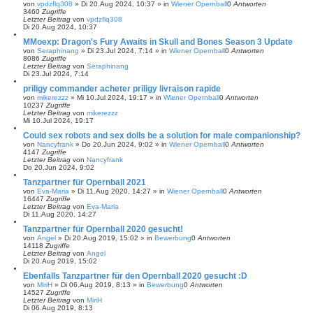
von
vpdzflq308
»
Di 20.Aug 2024, 10:37
» in
Wiener Opernball
0
Antworten
3460
Zugriffe
Letzter Beitrag
von
vpdzflq308
Di 20.Aug 2024, 10:37
MMoexp: Dragon's Fury Awaits in Skull and Bones Season 3 Update
von
Seraphinang
»
Di 23.Jul 2024, 7:14
» in
Wiener Opernball
0
Antworten
8086
Zugriffe
Letzter Beitrag
von
Seraphinang
Di 23.Jul 2024, 7:14
priligy commander acheter priligy livraison rapide
von
mikerezzz
»
Mi 10.Jul 2024, 19:17
» in
Wiener Opernball
0
Antworten
10237
Zugriffe
Letzter Beitrag
von
mikerezzz
Mi 10.Jul 2024, 19:17
Could sex robots and sex dolls be a solution for male companionship?
von
Nancyfrank
»
Do 20.Jun 2024, 9:02
» in
Wiener Opernball
0
Antworten
4147
Zugriffe
Letzter Beitrag
von
Nancyfrank
Do 20.Jun 2024, 9:02
Tanzpartner für Opernball 2021
von
Eva-Maria
»
Di 11.Aug 2020, 14:27
» in
Wiener Opernball
0
Antworten
16447
Zugriffe
Letzter Beitrag
von
Eva-Maria
Di 11.Aug 2020, 14:27
Tanzpartner für Opernball 2020 gesucht!
von
Angel
»
Di 20.Aug 2019, 15:02
» in
Bewerbung
0
Antworten
14118
Zugriffe
Letzter Beitrag
von
Angel
Di 20.Aug 2019, 15:02
Ebenfalls Tanzpartner für den Opernball 2020 gesucht :D
von
MiriH
»
Di 06.Aug 2019, 8:13
» in
Bewerbung
0
Antworten
14527
Zugriffe
Letzter Beitrag
von
MiriH
Di 06.Aug 2019, 8:13