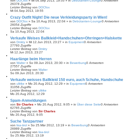
von
DOCfox
»
Mi 04.Sep 2013, 19:55
» in
Debütanten-Lounge
0
Antworten
26378
Zugriffe
Letzter Beitrag
von
DOCfox
Mi 04.Sep 2013, 19:55
Crazy Outfit Night! Die neue Verkleidungsparty in Wien!
von
DOCfox
»
Sa 10.Aug 2013, 22:04
» in
Debütanten-Lounge
0
Antworten
26054
Zugriffe
Letzter Beitrag
von
DOCfox
Sa 10.Aug 2013, 22:04
Verkaufe Weises Ballkleid+Handschuhen+Ohrringen+Halskette
von
Dmitry
»
Mi 12.Jun 2013, 23:27
» in
Equipment
0
Antworten
27793
Zugriffe
Letzter Beitrag
von
Dmitry
Mi 12.Jun 2013, 23:27
Haarlänge beim Herren
von
Walter
»
So 09.Jun 2013, 20:30
» in
Bewerbung
0
Antworten
27557
Zugriffe
Letzter Beitrag
von
Walter
So 09.Jun 2013, 20:30
Verkaufe weisses Ballkleid 150 euro, auch Schuhe, Handschuhe
von
ullrike
»
Mo 20.Aug 2012, 12:29
» in
Equipment
0
Antworten
31056
Zugriffe
Letzter Beitrag
von
ullrike
Mo 20.Aug 2012, 12:29
Spam-Anmeldungen
von
Sir Charles
»
Mo 20.Aug 2012, 9:05
» in
Über diese Seite
0
Antworten
62765
Zugriffe
Letzter Beitrag
von
Sir Charles
Mo 20.Aug 2012, 9:05
Suche Tanzpartner
von
lisa-tirol
»
So 25.Mär 2012, 13:19
» in
Bewerbung
0
Antworten
26989
Zugriffe
Letzter Beitrag
von
lisa-tirol
So 25.Mär 2012, 13:19