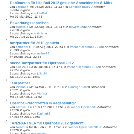
Debütanten für Life Ball 2012 gesucht: Anmelden bis 8. März!
von
LifeBall
»
Mo 05.Mär 2012, 11:43
» in
Sonstige Bälle
0
Antworten
32934
Zugriffe
Letzter Beitrag
von
LifeBall
Mo 05.Mär 2012, 11:43
Bewerbungsschreiben
von
tirolerin
»
Mo 22.Aug 2011, 14:34
» in
Bewerbung
0
Antworten
27019
Zugriffe
Letzter Beitrag
von
tirolerin
Mo 22.Aug 2011, 14:34
tanzpartner für 2010 gesucht
von
esther89
»
Fr 19.Aug 2011, 22:54
» in
Wiener Opernball 2010
0
Antworten
28793
Zugriffe
Letzter Beitrag
von
esther89
Fr 19.Aug 2011, 22:54
suche Tanzpartner für Opernball 2012
von
julia.24
»
Sa 02.Jul 2011, 15:47
» in
Wiener Opernball 2012
0
Antworten
29224
Zugriffe
Letzter Beitrag
von
julia.24
Sa 02.Jul 2011, 15:47
Tanzpartner
von
Vienna
»
Mo 14.Mär 2011, 11:52
» in
Sonstige Bälle
0
Antworten
26321
Zugriffe
Letzter Beitrag
von
Vienna
Mo 14.Mär 2011, 11:52
Opernball-Nachtreffen in Regensburg?
von
Kathrin81
»
Fr 25.Feb 2011, 11:51
» in
Wiener Opernball
0
Antworten
24529
Zugriffe
Letzter Beitrag
von
Kathrin81
Fr 25.Feb 2011, 11:51
TANZPARTNER für Opernball 2012 gesucht!
von
Aviator
»
Mo 07.Feb 2011, 17:48
» in
Wiener Opernball 2012
0
Antworten
28778
Zugriffe
Letzter Beitrag
von
Aviator