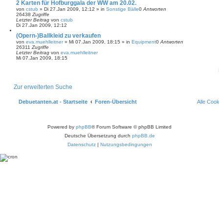
2 Karten für Hofburggala der WW am 20.02.
von
cstub
»
Di 27.Jan 2009, 12:12
» in
Sonstige Bälle
0
Antworten
26438
Zugriffe
Letzter Beitrag
von
cstub
Di 27.Jan 2009, 12:12
(Opern-)Ballkleid zu verkaufen
von
eva.muehlleitner
»
Mi 07.Jan 2009, 18:15
» in
Equipment
0
Antworten
26311
Zugriffe
Letzter Beitrag
von
eva.muehlleitner
Mi 07.Jan 2009, 18:15
Zur erweiterten Suche
Debuetanten.at - Startseite
Foren-Übersicht
Alle Coo
Powered by
phpBB
® Forum Software © phpBB Limited
Deutsche Übersetzung durch
phpBB.de
Datenschutz
|
Nutzungsbedingungen