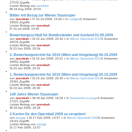
27578
Zugriffe
Letzter Beitrag
von
sunshine
Mi 19.Aug 2009, 20:02
Bilder mit Bezug zur Wiener Staatsoper
von
zeerokah
»
Fr 10.Jul 2009, 15:40
» in
Lustiges
0
Antworten
28522
Zugriffe
Letzter Beitrag
von
zeerokah
Fr 10.Jul 2009, 15:40
Bewerbungsschluß für Bundesländer und Ausland 01.09.2009
von
zeerokah
»
Di 23.Jun 2009, 20:34
» in
Wiener Opernball 2010
0
Antworten
26576
Zugriffe
Letzter Beitrag
von
zeerokah
Di 23.Jun 2009, 20:34
2. Bewerbungstermin für 2010 (Wien und Umgebung) 06.10.2009
von
zeerokah
»
Di 23.Jun 2009, 20:31
» in
Wiener Opernball 2010
0
Antworten
26952
Zugriffe
Letzter Beitrag
von
zeerokah
Di 23.Jun 2009, 20:31
1. Bewerbungstermin für 2010 (Wien und Umgebung) 05.10.2009
von
zeerokah
»
Di 23.Jun 2009, 20:30
» in
Wiener Opernball 2010
0
Antworten
25361
Zugriffe
Letzter Beitrag
von
zeerokah
Di 23.Jun 2009, 20:30
140 Jahre Wiener Staatsoper
von
zeerokah
»
Mi 29.Apr 2009, 18:28
» in
Debütanten-Lounge
0
Antworten
27221
Zugriffe
Letzter Beitrag
von
zeerokah
Mi 29.Apr 2009, 18:28
2 Karten für den Opernball 2009 zu vergeben!
von
stanglp
»
Di 17.Feb 2009, 13:57
» in
Wiener Opernball 2009
0
Antworten
24110
Zugriffe
Letzter Beitrag
von
stanglp
Di 17.Feb 2009, 13:57