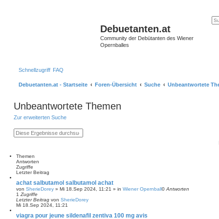
Debuetanten.at
Community der Debütanten des Wiener
Opernballes
Schnellzugriff
FAQ
Debuetanten.at - Startseite
Foren-Übersicht
Suche
Unbeantwortete T
Unbeantwortete Themen
Zur erweiterten Suche
S
E
u
r
c
w
h
e
e
i
Themen
t
Antworten
e
Zugriffe
r
Letzter Beitrag
t
achat salbutamol salbutamol achat
e
von
SherieDorey
»
Mi 18.Sep 2024, 11:21
» in
Wiener Opernball
0
Antworten
S
1
Zugriffe
u
Letzter Beitrag
von
SherieDorey
c
Mi 18.Sep 2024, 11:21
h
e
viagra pour jeune sildenafil zentiva 100 mg avis