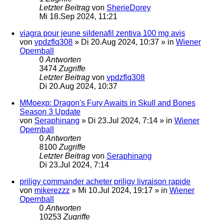
Letzter Beitrag
von
SherieDorey
Mi 18.Sep 2024, 11:21
viagra pour jeune sildenafil zentiva 100 mg avis
von
vpdzflq308
»
Di 20.Aug 2024, 10:37
» in
Wiener
Opernball
0
Antworten
3474
Zugriffe
Letzter Beitrag
von
vpdzflq308
Di 20.Aug 2024, 10:37
MMoexp: Dragon's Fury Awaits in Skull and Bones
Season 3 Update
von
Seraphinang
»
Di 23.Jul 2024, 7:14
» in
Wiener
Opernball
0
Antworten
8100
Zugriffe
Letzter Beitrag
von
Seraphinang
Di 23.Jul 2024, 7:14
priligy commander acheter priligy livraison rapide
von
mikerezzz
»
Mi 10.Jul 2024, 19:17
» in
Wiener
Opernball
0
Antworten
10253
Zugriffe