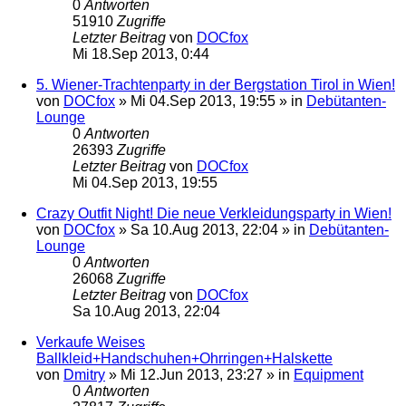
0
Antworten
51910
Zugriffe
Letzter Beitrag
von
DOCfox
Mi 18.Sep 2013, 0:44
5. Wiener-Trachtenparty in der Bergstation Tirol in Wien!
von
DOCfox
»
Mi 04.Sep 2013, 19:55
» in
Debütanten-
Lounge
0
Antworten
26393
Zugriffe
Letzter Beitrag
von
DOCfox
Mi 04.Sep 2013, 19:55
Crazy Outfit Night! Die neue Verkleidungsparty in Wien!
von
DOCfox
»
Sa 10.Aug 2013, 22:04
» in
Debütanten-
Lounge
0
Antworten
26068
Zugriffe
Letzter Beitrag
von
DOCfox
Sa 10.Aug 2013, 22:04
Verkaufe Weises
Ballkleid+Handschuhen+Ohrringen+Halskette
von
Dmitry
»
Mi 12.Jun 2013, 23:27
» in
Equipment
0
Antworten