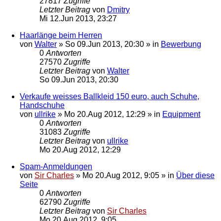
27817
Zugriffe
Letzter Beitrag
von
Dmitry
Mi 12.Jun 2013, 23:27
Haarlänge beim Herren
von
Walter
»
So 09.Jun 2013, 20:30
» in
Bewerbung
0
Antworten
27570
Zugriffe
Letzter Beitrag
von
Walter
So 09.Jun 2013, 20:30
Verkaufe weisses Ballkleid 150 euro, auch Schuhe,
Handschuhe
von
ullrike
»
Mo 20.Aug 2012, 12:29
» in
Equipment
0
Antworten
31083
Zugriffe
Letzter Beitrag
von
ullrike
Mo 20.Aug 2012, 12:29
Spam-Anmeldungen
von
Sir Charles
»
Mo 20.Aug 2012, 9:05
» in
Über diese
Seite
0
Antworten
62790
Zugriffe
Letzter Beitrag
von
Sir Charles
Mo 20.Aug 2012, 9:05