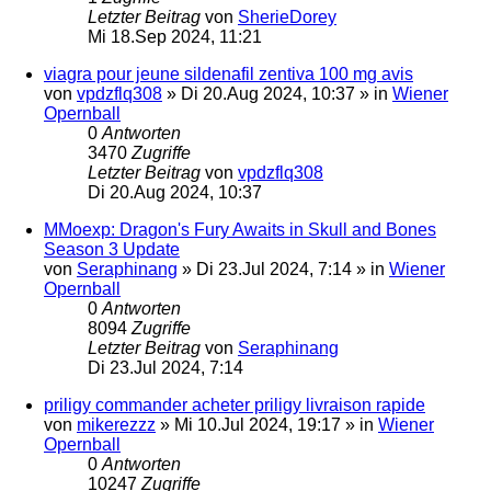
Letzter Beitrag
von
SherieDorey
Mi 18.Sep 2024, 11:21
viagra pour jeune sildenafil zentiva 100 mg avis
von
vpdzflq308
»
Di 20.Aug 2024, 10:37
» in
Wiener
Opernball
0
Antworten
3470
Zugriffe
Letzter Beitrag
von
vpdzflq308
Di 20.Aug 2024, 10:37
MMoexp: Dragon's Fury Awaits in Skull and Bones
Season 3 Update
von
Seraphinang
»
Di 23.Jul 2024, 7:14
» in
Wiener
Opernball
0
Antworten
8094
Zugriffe
Letzter Beitrag
von
Seraphinang
Di 23.Jul 2024, 7:14
priligy commander acheter priligy livraison rapide
von
mikerezzz
»
Mi 10.Jul 2024, 19:17
» in
Wiener
Opernball
0
Antworten
10247
Zugriffe