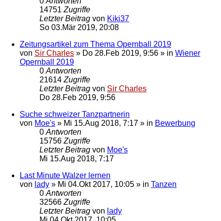
0
Antworten
14751
Zugriffe
Letzter Beitrag
von
Kiki37
So 03.Mär 2019, 20:08
Zeitungsartikel zum Thema Opernball 2019
von
Sir Charles
»
Do 28.Feb 2019, 9:56
» in
Wiener
Opernball 2019
0
Antworten
21614
Zugriffe
Letzter Beitrag
von
Sir Charles
Do 28.Feb 2019, 9:56
Suche schweizer Tanzpartnerin
von
Moe's
»
Mi 15.Aug 2018, 7:17
» in
Bewerbung
0
Antworten
15756
Zugriffe
Letzter Beitrag
von
Moe's
Mi 15.Aug 2018, 7:17
Last Minute Walzer lernen
von
lady
»
Mi 04.Okt 2017, 10:05
» in
Tanzen
0
Antworten
32566
Zugriffe
Letzter Beitrag
von
lady
Mi 04.Okt 2017, 10:05