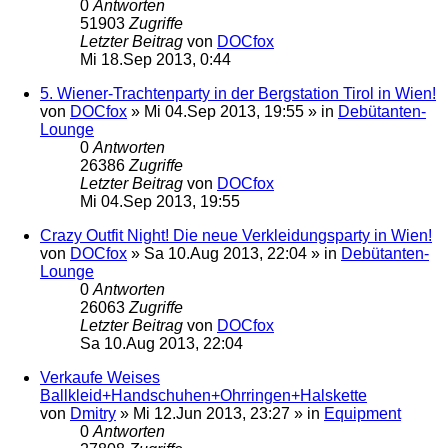
0
Antworten
51903
Zugriffe
Letzter Beitrag
von
DOCfox
Mi 18.Sep 2013, 0:44
5. Wiener-Trachtenparty in der Bergstation Tirol in Wien!
von
DOCfox
»
Mi 04.Sep 2013, 19:55
» in
Debütanten-
Lounge
0
Antworten
26386
Zugriffe
Letzter Beitrag
von
DOCfox
Mi 04.Sep 2013, 19:55
Crazy Outfit Night! Die neue Verkleidungsparty in Wien!
von
DOCfox
»
Sa 10.Aug 2013, 22:04
» in
Debütanten-
Lounge
0
Antworten
26063
Zugriffe
Letzter Beitrag
von
DOCfox
Sa 10.Aug 2013, 22:04
Verkaufe Weises
Ballkleid+Handschuhen+Ohrringen+Halskette
von
Dmitry
»
Mi 12.Jun 2013, 23:27
» in
Equipment
0
Antworten