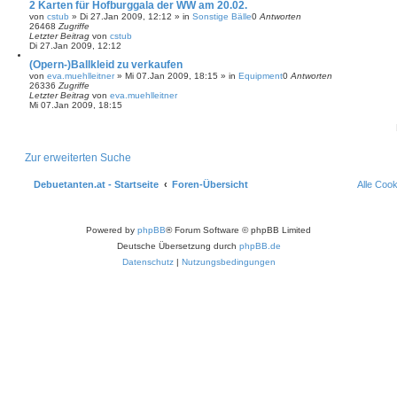
2 Karten für Hofburggala der WW am 20.02.
von
cstub
»
Di 27.Jan 2009, 12:12
» in
Sonstige Bälle
0
Antworten
26468
Zugriffe
Letzter Beitrag
von
cstub
Di 27.Jan 2009, 12:12
(Opern-)Ballkleid zu verkaufen
von
eva.muehlleitner
»
Mi 07.Jan 2009, 18:15
» in
Equipment
0
Antworten
26336
Zugriffe
Letzter Beitrag
von
eva.muehlleitner
Mi 07.Jan 2009, 18:15
Zur erweiterten Suche
Debuetanten.at - Startseite
Foren-Übersicht
Alle Coo
Powered by
phpBB
® Forum Software © phpBB Limited
Deutsche Übersetzung durch
phpBB.de
Datenschutz
|
Nutzungsbedingungen