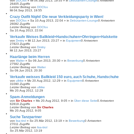
von
DOCfox
»
Mi 04.Sep 2013, 19:55
» in
Debütanten-Lounge
0
Antworten
26405
Zugriffe
Letzter Beitrag
von
DOCfox
Mi 04.Sep 2013, 19:55
Crazy Outfit Night! Die neue Verkleidungsparty in Wien!
von
DOCfox
»
Sa 10.Aug 2013, 22:04
» in
Debütanten-Lounge
0
Antworten
26082
Zugriffe
Letzter Beitrag
von
DOCfox
Sa 10.Aug 2013, 22:04
Verkaufe Weises Ballkleid+Handschuhen+Ohrringen+Halskette
von
Dmitry
»
Mi 12.Jun 2013, 23:27
» in
Equipment
0
Antworten
27823
Zugriffe
Letzter Beitrag
von
Dmitry
Mi 12.Jun 2013, 23:27
Haarlänge beim Herren
von
Walter
»
So 09.Jun 2013, 20:30
» in
Bewerbung
0
Antworten
27582
Zugriffe
Letzter Beitrag
von
Walter
So 09.Jun 2013, 20:30
Verkaufe weisses Ballkleid 150 euro, auch Schuhe, Handschuhe
von
ullrike
»
Mo 20.Aug 2012, 12:29
» in
Equipment
0
Antworten
31090
Zugriffe
Letzter Beitrag
von
ullrike
Mo 20.Aug 2012, 12:29
Spam-Anmeldungen
von
Sir Charles
»
Mo 20.Aug 2012, 9:05
» in
Über diese Seite
0
Antworten
62819
Zugriffe
Letzter Beitrag
von
Sir Charles
Mo 20.Aug 2012, 9:05
Suche Tanzpartner
von
lisa-tirol
»
So 25.Mär 2012, 13:19
» in
Bewerbung
0
Antworten
27011
Zugriffe
Letzter Beitrag
von
lisa-tirol
So 25.Mär 2012, 13:19