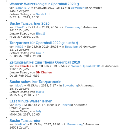
Wanted: Walzerkönig für Opernball 2020 ;)
von
Sarah E. J.
»
Fr 28.Jun 2019, 16:51
» in
Bewerbung
0
Antworten
14586
Zugriffe
Letzter Beitrag
von
Sarah E. J.
Fr 28.Jun 2019, 16:51
Suche Tanzpartner 2020
von
Elisa11
»
Fr 21.Jun 2019, 20:57
» in
Bewerbung
0
Antworten
14165
Zugriffe
Letzter Beitrag
von
Elisa11
Fr 21.Jun 2019, 20:57
Tanzpartner für Opernball 2020 gesucht :)
von
Kiki37
»
So 03.Mär 2019, 20:08
» in
Bewerbung
0
Antworten
14774
Zugriffe
Letzter Beitrag
von
Kiki37
So 03.Mär 2019, 20:08
Zeitungsartikel zum Thema Opernball 2019
von
Sir Charles
»
Do 28.Feb 2019, 9:56
» in
Wiener Opernball 2019
0
Antworten
21635
Zugriffe
Letzter Beitrag
von
Sir Charles
Do 28.Feb 2019, 9:56
Suche schweizer Tanzpartnerin
von
Moe's
»
Mi 15.Aug 2018, 7:17
» in
Bewerbung
0
Antworten
15780
Zugriffe
Letzter Beitrag
von
Moe's
Mi 15.Aug 2018, 7:17
Last Minute Walzer lernen
von
lady
»
Mi 04.Okt 2017, 10:05
» in
Tanzen
0
Antworten
32611
Zugriffe
Letzter Beitrag
von
lady
Mi 04.Okt 2017, 10:05
Suche Tanzparnter
von
NadineJ
»
Fr 15.Sep 2017, 18:01
» in
Bewerbung
0
Antworten
16528
Zugriffe