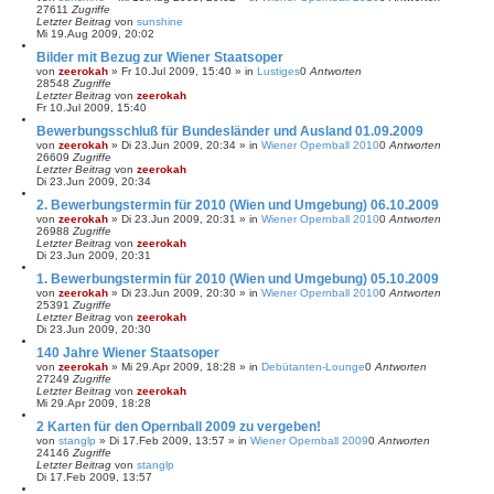
27611
Zugriffe
Letzter Beitrag
von
sunshine
Mi 19.Aug 2009, 20:02
Bilder mit Bezug zur Wiener Staatsoper
von
zeerokah
»
Fr 10.Jul 2009, 15:40
» in
Lustiges
0
Antworten
28548
Zugriffe
Letzter Beitrag
von
zeerokah
Fr 10.Jul 2009, 15:40
Bewerbungsschluß für Bundesländer und Ausland 01.09.2009
von
zeerokah
»
Di 23.Jun 2009, 20:34
» in
Wiener Opernball 2010
0
Antworten
26609
Zugriffe
Letzter Beitrag
von
zeerokah
Di 23.Jun 2009, 20:34
2. Bewerbungstermin für 2010 (Wien und Umgebung) 06.10.2009
von
zeerokah
»
Di 23.Jun 2009, 20:31
» in
Wiener Opernball 2010
0
Antworten
26988
Zugriffe
Letzter Beitrag
von
zeerokah
Di 23.Jun 2009, 20:31
1. Bewerbungstermin für 2010 (Wien und Umgebung) 05.10.2009
von
zeerokah
»
Di 23.Jun 2009, 20:30
» in
Wiener Opernball 2010
0
Antworten
25391
Zugriffe
Letzter Beitrag
von
zeerokah
Di 23.Jun 2009, 20:30
140 Jahre Wiener Staatsoper
von
zeerokah
»
Mi 29.Apr 2009, 18:28
» in
Debütanten-Lounge
0
Antworten
27249
Zugriffe
Letzter Beitrag
von
zeerokah
Mi 29.Apr 2009, 18:28
2 Karten für den Opernball 2009 zu vergeben!
von
stanglp
»
Di 17.Feb 2009, 13:57
» in
Wiener Opernball 2009
0
Antworten
24146
Zugriffe
Letzter Beitrag
von
stanglp
Di 17.Feb 2009, 13:57