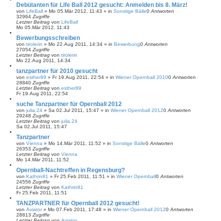
Debütanten für Life Ball 2012 gesucht: Anmelden bis 8. März!
von
LifeBall
»
Mo 05.Mär 2012, 11:43
» in
Sonstige Bälle
0
Antworten
32964
Zugriffe
Letzter Beitrag
von
LifeBall
Mo 05.Mär 2012, 11:43
Bewerbungsschreiben
von
tirolerin
»
Mo 22.Aug 2011, 14:34
» in
Bewerbung
0
Antworten
27054
Zugriffe
Letzter Beitrag
von
tirolerin
Mo 22.Aug 2011, 14:34
tanzpartner für 2010 gesucht
von
esther89
»
Fr 19.Aug 2011, 22:54
» in
Wiener Opernball 2010
0
Antworten
28840
Zugriffe
Letzter Beitrag
von
esther89
Fr 19.Aug 2011, 22:54
suche Tanzpartner für Opernball 2012
von
julia.24
»
Sa 02.Jul 2011, 15:47
» in
Wiener Opernball 2012
0
Antworten
29248
Zugriffe
Letzter Beitrag
von
julia.24
Sa 02.Jul 2011, 15:47
Tanzpartner
von
Vienna
»
Mo 14.Mär 2011, 11:52
» in
Sonstige Bälle
0
Antworten
26353
Zugriffe
Letzter Beitrag
von
Vienna
Mo 14.Mär 2011, 11:52
Opernball-Nachtreffen in Regensburg?
von
Kathrin81
»
Fr 25.Feb 2011, 11:51
» in
Wiener Opernball
0
Antworten
24556
Zugriffe
Letzter Beitrag
von
Kathrin81
Fr 25.Feb 2011, 11:51
TANZPARTNER für Opernball 2012 gesucht!
von
Aviator
»
Mo 07.Feb 2011, 17:48
» in
Wiener Opernball 2012
0
Antworten
28813
Zugriffe
Letzter Beitrag
von
Aviator