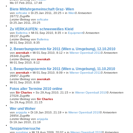
Mo 07.Feb 2011, 17:48
Biete Mitfahrgemeinschaft Graz- Wien
von
softcake
»
Di 25.Jan 2011, 20:25
» in
Wien
0
Antworten
26772
Zugriffe
Letzter Beitrag
von
softcake
Di 25.Jan 2011, 20:25
Zu VERKAUFEN: schneeweißes Kleid
von
Ballerina
»
Mi 01.Sep 2010, 8:35
» in
Equipment
0
Antworten
28137
Zugriffe
Letzter Beitrag
von
Ballerina
Mi 01.Sep 2010, 8:35
2. Bewerbungstermin für 2011 (Wien u. Umgebung), 12.10.2010
von
zeerokah
»
Mi 01.Sep 2010, 8:12
» in
Wiener Opernball 2011
0
Antworten
26349
Zugriffe
Letzter Beitrag
von
zeerokah
Mi 01.Sep 2010, 8:12
1. Bewerbungstermin für 2011 (Wien u. Umgebung), 11.10.2010
von
zeerokah
»
Mi 01.Sep 2010, 8:09
» in
Wiener Opernball 2011
0
Antworten
26957
Zugriffe
Letzter Beitrag
von
zeerokah
Mi 01.Sep 2010, 8:09
Fotos aller Termine 2010 online
von
Sir Charles
»
So 29.Aug 2010, 21:15
» in
Wiener Opernball 2010
0
Antworten
27026
Zugriffe
Letzter Beitrag
von
Sir Charles
So 29.Aug 2010, 21:15
Wer und Woher
von
anjajulia
»
Di 19.Jan 2010, 21:19
» in
Wiener Opernball 2010
0
Antworten
26954
Zugriffe
Letzter Beitrag
von
anjajulia
Di 19.Jan 2010, 21:19
Tanzpartnersuche
von
sunshine
»
Mi 19.Aug 2009, 20:02
» in
Wiener Opernball 2010
0
Antworten