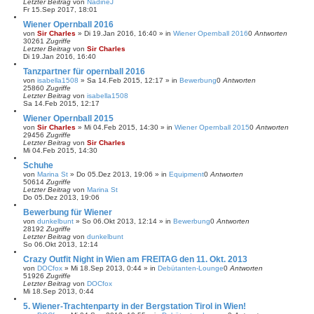
Letzter Beitrag
von
NadineJ
Fr 15.Sep 2017, 18:01
Wiener Opernball 2016
von
Sir Charles
»
Di 19.Jan 2016, 16:40
» in
Wiener Opernball 2016
0
Antworten
30261
Zugriffe
Letzter Beitrag
von
Sir Charles
Di 19.Jan 2016, 16:40
Tanzpartner für opernball 2016
von
isabella1508
»
Sa 14.Feb 2015, 12:17
» in
Bewerbung
0
Antworten
25860
Zugriffe
Letzter Beitrag
von
isabella1508
Sa 14.Feb 2015, 12:17
Wiener Opernball 2015
von
Sir Charles
»
Mi 04.Feb 2015, 14:30
» in
Wiener Opernball 2015
0
Antworten
29456
Zugriffe
Letzter Beitrag
von
Sir Charles
Mi 04.Feb 2015, 14:30
Schuhe
von
Marina St
»
Do 05.Dez 2013, 19:06
» in
Equipment
0
Antworten
50614
Zugriffe
Letzter Beitrag
von
Marina St
Do 05.Dez 2013, 19:06
Bewerbung für Wiener
von
dunkelbunt
»
So 06.Okt 2013, 12:14
» in
Bewerbung
0
Antworten
28192
Zugriffe
Letzter Beitrag
von
dunkelbunt
So 06.Okt 2013, 12:14
Crazy Outfit Night in Wien am FREITAG den 11. Okt. 2013
von
DOCfox
»
Mi 18.Sep 2013, 0:44
» in
Debütanten-Lounge
0
Antworten
51926
Zugriffe
Letzter Beitrag
von
DOCfox
Mi 18.Sep 2013, 0:44
5. Wiener-Trachtenparty in der Bergstation Tirol in Wien!