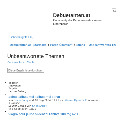
Debuetanten.at
Community der Debütanten des Wiener
Opernballes
Schnellzugriff
FAQ
Debuetanten.at - Startseite
Foren-Übersicht
Suche
Unbeantwortete T
Unbeantwortete Themen
Zur erweiterten Suche
S
E
u
r
c
w
h
e
e
i
Themen
t
Antworten
e
Zugriffe
r
Letzter Beitrag
t
achat salbutamol salbutamol achat
e
von
SherieDorey
»
Mi 18.Sep 2024, 11:21
» in
Wiener Opernball
0
Antworten
S
1
Zugriffe
u
Letzter Beitrag
von
SherieDorey
c
Mi 18.Sep 2024, 11:21
h
e
viagra pour jeune sildenafil zentiva 100 mg avis