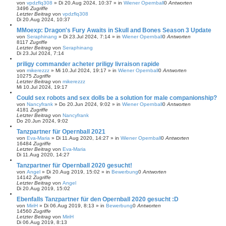
von
vpdzflq308
»
Di 20.Aug 2024, 10:37
» in
Wiener Opernball
0
Antworten
3496
Zugriffe
Letzter Beitrag
von
vpdzflq308
Di 20.Aug 2024, 10:37
MMoexp: Dragon's Fury Awaits in Skull and Bones Season 3 Update
von
Seraphinang
»
Di 23.Jul 2024, 7:14
» in
Wiener Opernball
0
Antworten
8117
Zugriffe
Letzter Beitrag
von
Seraphinang
Di 23.Jul 2024, 7:14
priligy commander acheter priligy livraison rapide
von
mikerezzz
»
Mi 10.Jul 2024, 19:17
» in
Wiener Opernball
0
Antworten
10275
Zugriffe
Letzter Beitrag
von
mikerezzz
Mi 10.Jul 2024, 19:17
Could sex robots and sex dolls be a solution for male companionship?
von
Nancyfrank
»
Do 20.Jun 2024, 9:02
» in
Wiener Opernball
0
Antworten
4181
Zugriffe
Letzter Beitrag
von
Nancyfrank
Do 20.Jun 2024, 9:02
Tanzpartner für Opernball 2021
von
Eva-Maria
»
Di 11.Aug 2020, 14:27
» in
Wiener Opernball
0
Antworten
16484
Zugriffe
Letzter Beitrag
von
Eva-Maria
Di 11.Aug 2020, 14:27
Tanzpartner für Opernball 2020 gesucht!
von
Angel
»
Di 20.Aug 2019, 15:02
» in
Bewerbung
0
Antworten
14142
Zugriffe
Letzter Beitrag
von
Angel
Di 20.Aug 2019, 15:02
Ebenfalls Tanzpartner für den Opernball 2020 gesucht :D
von
MiriH
»
Di 06.Aug 2019, 8:13
» in
Bewerbung
0
Antworten
14560
Zugriffe
Letzter Beitrag
von
MiriH
Di 06.Aug 2019, 8:13