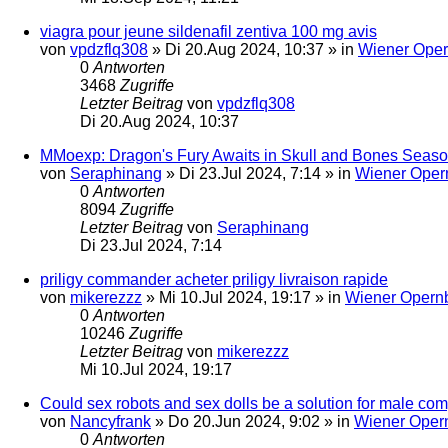
viagra pour jeune sildenafil zentiva 100 mg avis
von
vpdzflq308
»
Di 20.Aug 2024, 10:37
» in
Wiener Oper
0
Antworten
3468
Zugriffe
Letzter Beitrag
von
vpdzflq308
Di 20.Aug 2024, 10:37
MMoexp: Dragon's Fury Awaits in Skull and Bones Seas
von
Seraphinang
»
Di 23.Jul 2024, 7:14
» in
Wiener Oper
0
Antworten
8094
Zugriffe
Letzter Beitrag
von
Seraphinang
Di 23.Jul 2024, 7:14
priligy commander acheter priligy livraison rapide
von
mikerezzz
»
Mi 10.Jul 2024, 19:17
» in
Wiener Opernb
0
Antworten
10246
Zugriffe
Letzter Beitrag
von
mikerezzz
Mi 10.Jul 2024, 19:17
Could sex robots and sex dolls be a solution for male c
von
Nancyfrank
»
Do 20.Jun 2024, 9:02
» in
Wiener Opern
0
Antworten