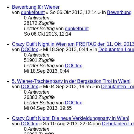
Bewerbung für Wiener
von
dunkelbunt
»
So 06.Okt 2013, 12:14
» in
Bewerbung
0
Antworten
28172
Zugriffe
Letzter Beitrag
von
dunkelbunt
So 06.Okt 2013, 12:14
Crazy Outfit Night in Wien am FREITAG den 11. Okt. 201
von
DOCfox
»
Mi 18.Sep 2013, 0:44
» in
Debütanten-Lou
0
Antworten
51901
Zugriffe
Letzter Beitrag
von
DOCfox
Mi 18.Sep 2013, 0:44
5. Wiener-Trachtenparty in der Bergstation Tirol in Wien!
von
DOCfox
»
Mi 04.Sep 2013, 19:55
» in
Debütanten-Lo
0
Antworten
26383
Zugriffe
Letzter Beitrag
von
DOCfox
Mi 04.Sep 2013, 19:55
Crazy Outfit Night! Die neue Verkleidungsparty in Wien!
von
DOCfox
»
Sa 10.Aug 2013, 22:04
» in
Debütanten-L
0
Antworten