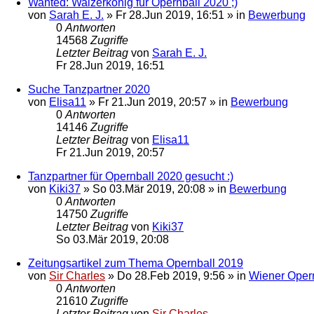
Wanted: Walzerkönig für Opernball 2020 ;)
von
Sarah E. J.
»
Fr 28.Jun 2019, 16:51
» in
Bewerbung
0
Antworten
14568
Zugriffe
Letzter Beitrag
von
Sarah E. J.
Fr 28.Jun 2019, 16:51
Suche Tanzpartner 2020
von
Elisa11
»
Fr 21.Jun 2019, 20:57
» in
Bewerbung
0
Antworten
14146
Zugriffe
Letzter Beitrag
von
Elisa11
Fr 21.Jun 2019, 20:57
Tanzpartner für Opernball 2020 gesucht :)
von
Kiki37
»
So 03.Mär 2019, 20:08
» in
Bewerbung
0
Antworten
14750
Zugriffe
Letzter Beitrag
von
Kiki37
So 03.Mär 2019, 20:08
Zeitungsartikel zum Thema Opernball 2019
von
Sir Charles
»
Do 28.Feb 2019, 9:56
» in
Wiener Oper
0
Antworten
21610
Zugriffe
Letzter Beitrag
von
Sir Charles