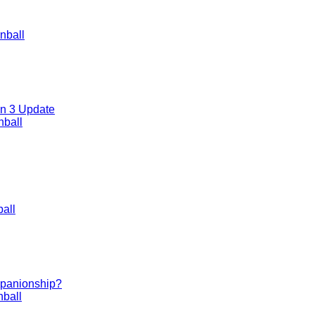
nball
on 3 Update
nball
all
ompanionship?
ball