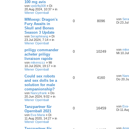
100 mg avis
von
vpdzflq308
»
Di
20.Aug 2024, 10:37
» in
Wiener Opernball
MMoexp: Dragon's
von
Sera
0
8096
Di 23.Jul
Fury Awaits in
Skull and Bones
Season 3 Update
von
Seraphinang
»
Di
23.Jul 2024, 7:14
» in
Wiener Opernball
priligy commander
von
mike
0
10249
Mi 10.Ju
acheter priligy
livraison rapide
von
mikerezzz
»
Mi
10.Jul 2024, 19:17
» in
Wiener Opernball
Could sex robots
von
Nanc
0
4160
Do 20.Ju
and sex dolls be a
solution for male
companionship?
von
Nancyfrank
»
Do
20.Jun 2024, 9:02
» in
Wiener Opernball
Tanzpartner für
von
Eva-
0
16459
Di 11.Au
Opernball 2021
von
Eva-Maria
»
Di
11.Aug 2020, 14:27
» in
Wiener Opernball
Tanzpartner für
von
Ange