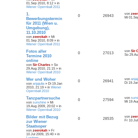
01.Sep 2010, 8:12
» in
Wiener Opernball 2011
1.
von
zee
0
26943
Mi 01.Se
Bewerbungstermin
für 2011 (Wien u.
Umgebung),
11.10.2010
von
zeerokah
»
Mi
01.Sep 2010, 8:09
» in
Wiener Opernball 2011
Fotos aller
von
Sir 
0
27013
So 29.Au
Termine 2010
online
von
Sir Charles
»
So
29.Aug 2010, 21:15
» in
Wiener Opernball 2010
Wer und Woher
von
anjaj
0
26941
Di 19.Ja
von
anjajulia
»
Di 19.Jan
2010, 21:19
» in
Wiener
Opernball 2010
Tanzpartnersuche
von
suns
0
27594
Mi 19.Au
von
sunshine
»
Mi
19.Aug 2009, 20:02
» in
Wiener Opernball 2010
Bilder mit Bezug
von
zee
0
28535
Fr 10.Ju
zur Wiener
Staatsoper
von
zeerokah
»
Fr
10.Jul 2009, 15:40
» in
Lustiges