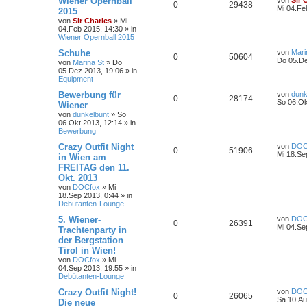
Wiener Opernball
von
Sir 
0
29438
Mi 04.Fe
2015
von
Sir Charles
»
Mi
04.Feb 2015, 14:30
» in
Wiener Opernball 2015
Schuhe
von
Mari
0
50604
Do 05.De
von
Marina St
»
Do
05.Dez 2013, 19:06
» in
Equipment
Bewerbung für
von
dunk
0
28174
So 06.Ok
Wiener
von
dunkelbunt
»
So
06.Okt 2013, 12:14
» in
Bewerbung
Crazy Outfit Night
von
DOC
0
51906
Mi 18.Se
in Wien am
FREITAG den 11.
Okt. 2013
von
DOCfox
»
Mi
18.Sep 2013, 0:44
» in
Debütanten-Lounge
5. Wiener-
von
DOC
0
26391
Mi 04.Se
Trachtenparty in
der Bergstation
Tirol in Wien!
von
DOCfox
»
Mi
04.Sep 2013, 19:55
» in
Debütanten-Lounge
Crazy Outfit Night!
von
DOC
0
26065
Sa 10.Au
Die neue