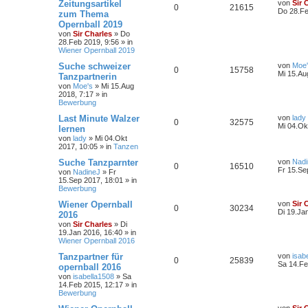
Zeitungsartikel
von
Sir 
0
21615
Do 28.Fe
zum Thema
Opernball 2019
von
Sir Charles
»
Do
28.Feb 2019, 9:56
» in
Wiener Opernball 2019
Suche schweizer
von
Moe
0
15758
Mi 15.Au
Tanzpartnerin
von
Moe's
»
Mi 15.Aug
2018, 7:17
» in
Bewerbung
Last Minute Walzer
von
lady
0
32575
Mi 04.Ok
lernen
von
lady
»
Mi 04.Okt
2017, 10:05
» in
Tanzen
Suche Tanzparnter
von
Nadi
0
16510
Fr 15.Se
von
NadineJ
»
Fr
15.Sep 2017, 18:01
» in
Bewerbung
Wiener Opernball
von
Sir 
0
30234
Di 19.Ja
2016
von
Sir Charles
»
Di
19.Jan 2016, 16:40
» in
Wiener Opernball 2016
Tanzpartner für
von
isab
0
25839
Sa 14.Fe
opernball 2016
von
isabella1508
»
Sa
14.Feb 2015, 12:17
» in
Bewerbung