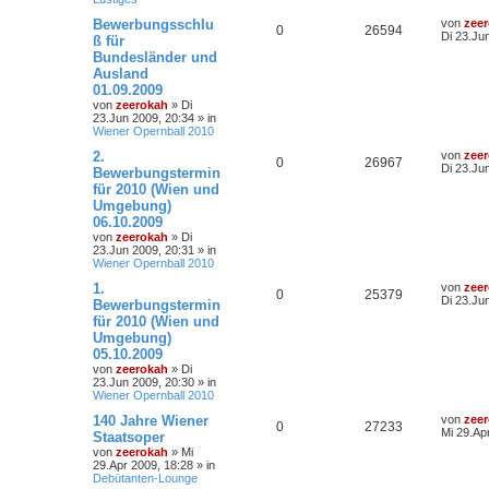
Bewerbungsschlu
von
zee
0
26594
Di 23.Ju
ß für
Bundesländer und
Ausland
01.09.2009
von
zeerokah
»
Di
23.Jun 2009, 20:34
» in
Wiener Opernball 2010
2.
von
zee
0
26967
Di 23.Ju
Bewerbungstermin
für 2010 (Wien und
Umgebung)
06.10.2009
von
zeerokah
»
Di
23.Jun 2009, 20:31
» in
Wiener Opernball 2010
1.
von
zee
0
25379
Di 23.Ju
Bewerbungstermin
für 2010 (Wien und
Umgebung)
05.10.2009
von
zeerokah
»
Di
23.Jun 2009, 20:30
» in
Wiener Opernball 2010
140 Jahre Wiener
von
zee
0
27233
Mi 29.Ap
Staatsoper
von
zeerokah
»
Mi
29.Apr 2009, 18:28
» in
Debütanten-Lounge