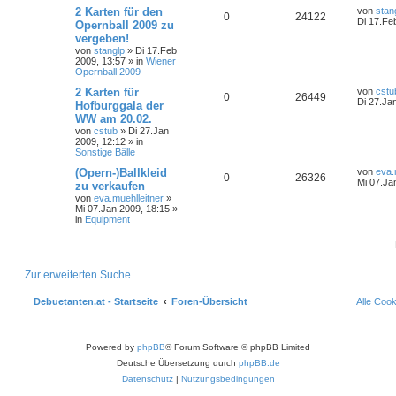
2 Karten für den
von
stan
0
24122
Di 17.Fe
Opernball 2009 zu
vergeben!
von
stanglp
»
Di 17.Feb
2009, 13:57
» in
Wiener
Opernball 2009
2 Karten für
von
cstu
0
26449
Di 27.Ja
Hofburggala der
WW am 20.02.
von
cstub
»
Di 27.Jan
2009, 12:12
» in
Sonstige Bälle
(Opern-)Ballkleid
von
eva.
0
26326
Mi 07.Ja
zu verkaufen
von
eva.muehlleitner
»
Mi 07.Jan 2009, 18:15
»
in
Equipment
Zur erweiterten Suche
Debuetanten.at - Startseite
Foren-Übersicht
Alle Coo
Powered by
phpBB
® Forum Software © phpBB Limited
Deutsche Übersetzung durch
phpBB.de
Datenschutz
|
Nutzungsbedingungen