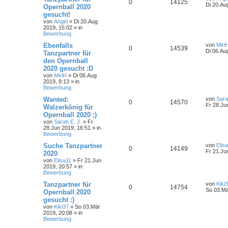
0
14125
Di 20.Au
Opernball 2020
gesucht!
von
Angel
»
Di 20.Aug
2019, 15:02
» in
Bewerbung
Ebenfalls
von
Miri
0
14539
Di 06.Au
Tanzpartner für
den Opernball
2020 gesucht :D
von
MiriH
»
Di 06.Aug
2019, 8:13
» in
Bewerbung
Wanted:
von
Sara
0
14570
Fr 28.Ju
Walzerkönig für
Opernball 2020 ;)
von
Sarah E. J.
»
Fr
28.Jun 2019, 16:51
» in
Bewerbung
Suche Tanzpartner
von
Elis
0
14149
Fr 21.Ju
2020
von
Elisa11
»
Fr 21.Jun
2019, 20:57
» in
Bewerbung
Tanzpartner für
von
Kiki
0
14754
So 03.Mä
Opernball 2020
gesucht :)
von
Kiki37
»
So 03.Mär
2019, 20:08
» in
Bewerbung