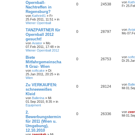
Opernball-
von
Kath
0
24538
Fr 25.Fe
Nachtreffen in
Regensburg?
von
Kathrin81
»
Fr
25.Feb 2011, 11:51
» in
Wiener Opernball
TANZPARTNER für
von
Avia
0
28797
Mo 07.Fe
Opernball 2012
gesucht!
von
Aviator
»
Mo
07.Feb 2011, 17:48
» in
Wiener Opernball 2012
Biete
von
soft
0
26753
Di 25.Ja
Mitfahrgemeinscha
ft Graz- Wien
von
softcake
»
Di
25.Jan 2011, 20:25
» in
Wien
Zu VERKAUFEN:
von
Balle
0
28124
Mi 01.Se
schneeweißes
Kleid
von
Ballerina
»
Mi
01.Sep 2010, 8:35
» in
Equipment
2.
von
zee
0
26336
Mi 01.Se
Bewerbungstermin
für 2011 (Wien u.
Umgebung),
12.10.2010
von
zeerokah
»
Mi