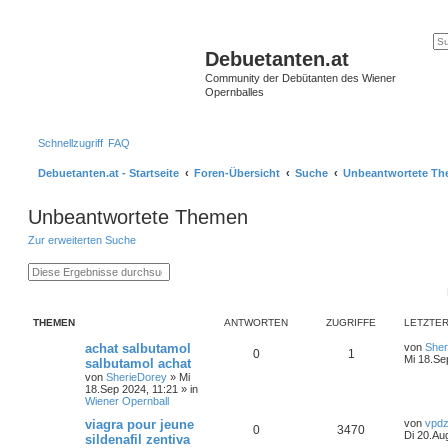
Debuetanten.at
Community der Debütanten des Wiener
Opernballes
Schnellzugriff
FAQ
Debuetanten.at - Startseite
Foren-Übersicht
Suche
Unbeantwortete T
Unbeantwortete Themen
Zur erweiterten Suche
S
E
u
r
c
w
h
e
e
i
THEMEN
ANTWORTEN
ZUGRIFFE
LETZTER
t
e
achat salbutamol
von
Sher
r
0
1
Mi 18.Se
salbutamol achat
t
e
von
SherieDorey
»
Mi
S
18.Sep 2024, 11:21
» in
u
Wiener Opernball
c
viagra pour jeune
von
vpdz
h
0
3470
Di 20.Au
e
sildenafil zentiva