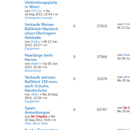
Verkleidungsparty
in Wien!
von
DOCfox
»
Sa
10.Aug 2013, 22:04
» in
Debütanten-Lounge
Verkaufe Weises
von
Dmit
0
27813
Mi 12.Ju
Ballkleid+Handsch
uhen+Ohrringen+
Halskette
von
Dmitry
»
Mi 12.Jun
2013, 23:27
» in
Equipment
Haarlänge beim
von
Walt
0
27566
So 09.Ju
Herren
von
Walter
»
So 09.Jun
2013, 20:30
» in
Bewerbung
Verkaufe weisses
von
ullri
0
31079
Mo 20.Au
Ballkleid 150 euro,
auch Schuhe,
Handschuhe
von
ullrike
»
Mo 20.Aug
2012, 12:29
» in
Equipment
Spam-
von
Sir 
0
62787
Mo 20.Au
Anmeldungen
von
Sir Charles
»
Mo
20.Aug 2012, 9:05
» in
Über diese Seite
von
lisa-t