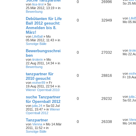
Suche Tanzpartner
0
26996
So 25.Mä
von
lisa-tirol
»
So
25.Mär 2012, 13:19
» in
Bewerbung
Debütanten für Life
von
LifeB
0
32949
Mo 05.Mä
Ball 2012 gesucht:
Anmelden bis 8.
März!
von
LifeBall
»
Mo
05.Mär 2012, 11:43
» in
Sonstige Bälle
Bewerbungsschrei
von
tirol
0
27032
Mo 22.Au
ben
von
tirolerin
»
Mo
22.Aug 2011, 14:34
» in
Bewerbung
tanzpartner für
von
esth
0
28816
Fr 19.Au
2010 gesucht
von
esther89
»
Fr
19.Aug 2011, 22:54
» in
Wiener Opernball 2010
suche Tanzpartner
von
julia
0
29232
Sa 02.Ju
für Opernball 2012
von
julia.24
»
Sa 02.Jul
2011, 15:47
» in
Wiener
Opernball 2012
Tanzpartner
von
Vien
0
26338
Mo 14.Mä
von
Vienna
»
Mo 14.Mär
2011, 11:52
» in
Sonstige Bälle