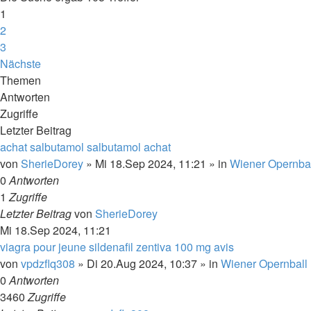
1
2
3
Nächste
Themen
Antworten
Zugriffe
Letzter Beitrag
achat salbutamol salbutamol achat
von
SherieDorey
»
Mi 18.Sep 2024, 11:21
» in
Wiener Opernba
0
Antworten
1
Zugriffe
Letzter Beitrag
von
SherieDorey
Mi 18.Sep 2024, 11:21
viagra pour jeune sildenafil zentiva 100 mg avis
von
vpdzflq308
»
Di 20.Aug 2024, 10:37
» in
Wiener Opernball
0
Antworten
3460
Zugriffe