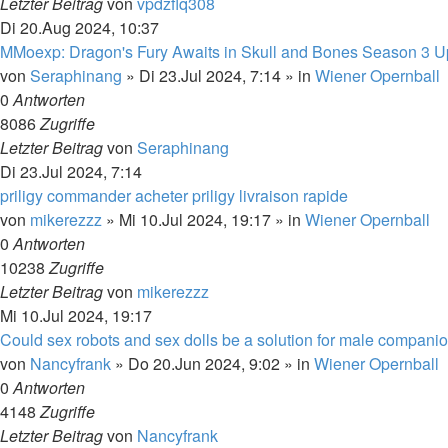
Letzter Beitrag
von
vpdzflq308
Di 20.Aug 2024, 10:37
MMoexp: Dragon's Fury Awaits in Skull and Bones Season 3 U
von
Seraphinang
»
Di 23.Jul 2024, 7:14
» in
Wiener Opernball
0
Antworten
8086
Zugriffe
Letzter Beitrag
von
Seraphinang
Di 23.Jul 2024, 7:14
priligy commander acheter priligy livraison rapide
von
mikerezzz
»
Mi 10.Jul 2024, 19:17
» in
Wiener Opernball
0
Antworten
10238
Zugriffe
Letzter Beitrag
von
mikerezzz
Mi 10.Jul 2024, 19:17
Could sex robots and sex dolls be a solution for male compani
von
Nancyfrank
»
Do 20.Jun 2024, 9:02
» in
Wiener Opernball
0
Antworten
4148
Zugriffe
Letzter Beitrag
von
Nancyfrank