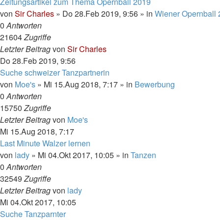
Zeitungsartikel zum Thema Opernball 2019
von
Sir Charles
»
Do 28.Feb 2019, 9:56
» in
Wiener Opernball
0
Antworten
21604
Zugriffe
Letzter Beitrag
von
Sir Charles
Do 28.Feb 2019, 9:56
Suche schweizer Tanzpartnerin
von
Moe's
»
Mi 15.Aug 2018, 7:17
» in
Bewerbung
0
Antworten
15750
Zugriffe
Letzter Beitrag
von
Moe's
Mi 15.Aug 2018, 7:17
Last Minute Walzer lernen
von
lady
»
Mi 04.Okt 2017, 10:05
» in
Tanzen
0
Antworten
32549
Zugriffe
Letzter Beitrag
von
lady
Mi 04.Okt 2017, 10:05
Suche Tanzparnter