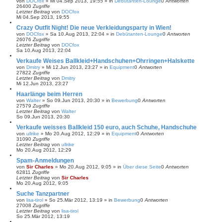
von
DOCfox
»
Mi 04.Sep 2013, 19:55
» in
Debütanten-Lounge
0
Antworten
26400
Zugriffe
Letzter Beitrag
von
DOCfox
Mi 04.Sep 2013, 19:55
Crazy Outfit Night! Die neue Verkleidungsparty in Wien!
von
DOCfox
»
Sa 10.Aug 2013, 22:04
» in
Debütanten-Lounge
0
Antworten
26076
Zugriffe
Letzter Beitrag
von
DOCfox
Sa 10.Aug 2013, 22:04
Verkaufe Weises Ballkleid+Handschuhen+Ohrringen+Halskette
von
Dmitry
»
Mi 12.Jun 2013, 23:27
» in
Equipment
0
Antworten
27822
Zugriffe
Letzter Beitrag
von
Dmitry
Mi 12.Jun 2013, 23:27
Haarlänge beim Herren
von
Walter
»
So 09.Jun 2013, 20:30
» in
Bewerbung
0
Antworten
27579
Zugriffe
Letzter Beitrag
von
Walter
So 09.Jun 2013, 20:30
Verkaufe weisses Ballkleid 150 euro, auch Schuhe, Handschuhe
von
ullrike
»
Mo 20.Aug 2012, 12:29
» in
Equipment
0
Antworten
31090
Zugriffe
Letzter Beitrag
von
ullrike
Mo 20.Aug 2012, 12:29
Spam-Anmeldungen
von
Sir Charles
»
Mo 20.Aug 2012, 9:05
» in
Über diese Seite
0
Antworten
62811
Zugriffe
Letzter Beitrag
von
Sir Charles
Mo 20.Aug 2012, 9:05
Suche Tanzpartner
von
lisa-tirol
»
So 25.Mär 2012, 13:19
» in
Bewerbung
0
Antworten
27008
Zugriffe
Letzter Beitrag
von
lisa-tirol
So 25.Mär 2012, 13:19