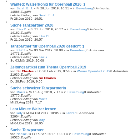
Wanted: Walzerkönig für Opernball 2020 ;)
von
Sarah E. J.
»
Fr 28.Jun 2019, 16:51
» in
Bewerbung
0
Antworten
14585
Zugriffe
Letzter Beitrag
von
Sarah E. J.
Fr 28.Jun 2019, 16:51
Suche Tanzpartner 2020
von
Elisa11
»
Fr 21.Jun 2019, 20:57
» in
Bewerbung
0
Antworten
14162
Zugriffe
Letzter Beitrag
von
Elisa11
Fr 21.Jun 2019, 20:57
Tanzpartner für Opernball 2020 gesucht :)
von
Kiki37
»
So 03.Mär 2019, 20:08
» in
Bewerbung
0
Antworten
14771
Zugriffe
Letzter Beitrag
von
Kiki37
So 03.Mär 2019, 20:08
Zeitungsartikel zum Thema Opernball 2019
von
Sir Charles
»
Do 28.Feb 2019, 9:56
» in
Wiener Opernball 2019
0
Antworten
21630
Zugriffe
Letzter Beitrag
von
Sir Charles
Do 28.Feb 2019, 9:56
Suche schweizer Tanzpartnerin
von
Moe's
»
Mi 15.Aug 2018, 7:17
» in
Bewerbung
0
Antworten
15775
Zugriffe
Letzter Beitrag
von
Moe's
Mi 15.Aug 2018, 7:17
Last Minute Walzer lernen
von
lady
»
Mi 04.Okt 2017, 10:05
» in
Tanzen
0
Antworten
32604
Zugriffe
Letzter Beitrag
von
lady
Mi 04.Okt 2017, 10:05
Suche Tanzparnter
von
NadineJ
»
Fr 15.Sep 2017, 18:01
» in
Bewerbung
0
Antworten
16525
Zugriffe