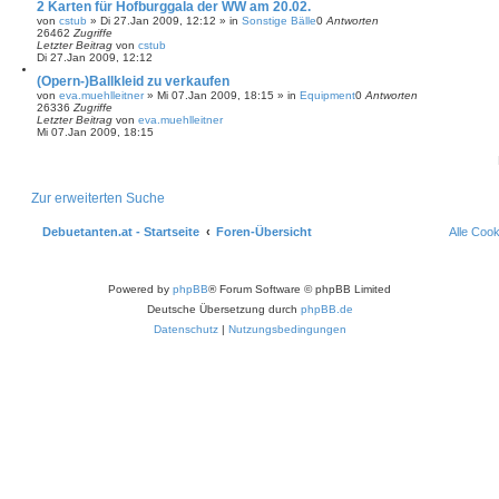
2 Karten für Hofburggala der WW am 20.02.
von
cstub
»
Di 27.Jan 2009, 12:12
» in
Sonstige Bälle
0
Antworten
26462
Zugriffe
Letzter Beitrag
von
cstub
Di 27.Jan 2009, 12:12
(Opern-)Ballkleid zu verkaufen
von
eva.muehlleitner
»
Mi 07.Jan 2009, 18:15
» in
Equipment
0
Antworten
26336
Zugriffe
Letzter Beitrag
von
eva.muehlleitner
Mi 07.Jan 2009, 18:15
Zur erweiterten Suche
Debuetanten.at - Startseite
Foren-Übersicht
Alle Coo
Powered by
phpBB
® Forum Software © phpBB Limited
Deutsche Übersetzung durch
phpBB.de
Datenschutz
|
Nutzungsbedingungen