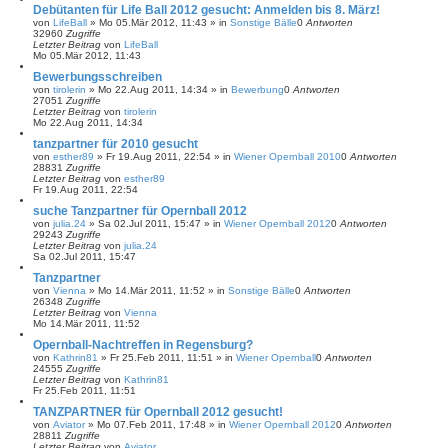
Debütanten für Life Ball 2012 gesucht: Anmelden bis 8. März!
von
LifeBall
»
Mo 05.Mär 2012, 11:43
» in
Sonstige Bälle
0
Antworten
32960
Zugriffe
Letzter Beitrag
von
LifeBall
Mo 05.Mär 2012, 11:43
Bewerbungsschreiben
von
tirolerin
»
Mo 22.Aug 2011, 14:34
» in
Bewerbung
0
Antworten
27051
Zugriffe
Letzter Beitrag
von
tirolerin
Mo 22.Aug 2011, 14:34
tanzpartner für 2010 gesucht
von
esther89
»
Fr 19.Aug 2011, 22:54
» in
Wiener Opernball 2010
0
Antworten
28831
Zugriffe
Letzter Beitrag
von
esther89
Fr 19.Aug 2011, 22:54
suche Tanzpartner für Opernball 2012
von
julia.24
»
Sa 02.Jul 2011, 15:47
» in
Wiener Opernball 2012
0
Antworten
29243
Zugriffe
Letzter Beitrag
von
julia.24
Sa 02.Jul 2011, 15:47
Tanzpartner
von
Vienna
»
Mo 14.Mär 2011, 11:52
» in
Sonstige Bälle
0
Antworten
26348
Zugriffe
Letzter Beitrag
von
Vienna
Mo 14.Mär 2011, 11:52
Opernball-Nachtreffen in Regensburg?
von
Kathrin81
»
Fr 25.Feb 2011, 11:51
» in
Wiener Opernball
0
Antworten
24555
Zugriffe
Letzter Beitrag
von
Kathrin81
Fr 25.Feb 2011, 11:51
TANZPARTNER für Opernball 2012 gesucht!
von
Aviator
»
Mo 07.Feb 2011, 17:48
» in
Wiener Opernball 2012
0
Antworten
28811
Zugriffe
Letzter Beitrag
von
Aviator