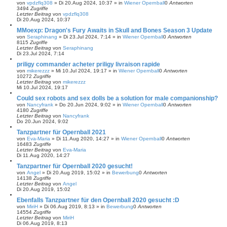
von
vpdzflq308
»
Di 20.Aug 2024, 10:37
» in
Wiener Opernball
0
Antworten
3494
Zugriffe
Letzter Beitrag
von
vpdzflq308
Di 20.Aug 2024, 10:37
MMoexp: Dragon's Fury Awaits in Skull and Bones Season 3 Update
von
Seraphinang
»
Di 23.Jul 2024, 7:14
» in
Wiener Opernball
0
Antworten
8115
Zugriffe
Letzter Beitrag
von
Seraphinang
Di 23.Jul 2024, 7:14
priligy commander acheter priligy livraison rapide
von
mikerezzz
»
Mi 10.Jul 2024, 19:17
» in
Wiener Opernball
0
Antworten
10272
Zugriffe
Letzter Beitrag
von
mikerezzz
Mi 10.Jul 2024, 19:17
Could sex robots and sex dolls be a solution for male companionship?
von
Nancyfrank
»
Do 20.Jun 2024, 9:02
» in
Wiener Opernball
0
Antworten
4180
Zugriffe
Letzter Beitrag
von
Nancyfrank
Do 20.Jun 2024, 9:02
Tanzpartner für Opernball 2021
von
Eva-Maria
»
Di 11.Aug 2020, 14:27
» in
Wiener Opernball
0
Antworten
16483
Zugriffe
Letzter Beitrag
von
Eva-Maria
Di 11.Aug 2020, 14:27
Tanzpartner für Opernball 2020 gesucht!
von
Angel
»
Di 20.Aug 2019, 15:02
» in
Bewerbung
0
Antworten
14138
Zugriffe
Letzter Beitrag
von
Angel
Di 20.Aug 2019, 15:02
Ebenfalls Tanzpartner für den Opernball 2020 gesucht :D
von
MiriH
»
Di 06.Aug 2019, 8:13
» in
Bewerbung
0
Antworten
14554
Zugriffe
Letzter Beitrag
von
MiriH
Di 06.Aug 2019, 8:13