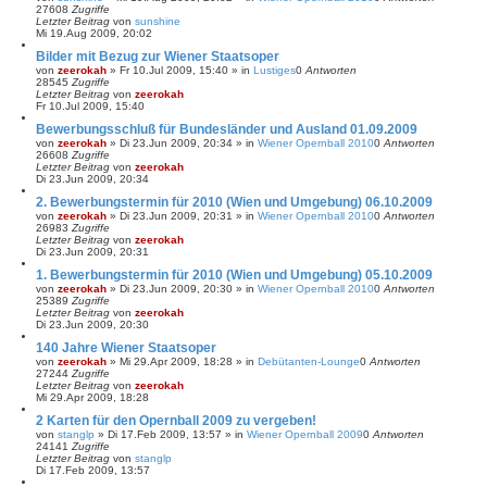
27608
Zugriffe
Letzter Beitrag
von
sunshine
Mi 19.Aug 2009, 20:02
Bilder mit Bezug zur Wiener Staatsoper
von
zeerokah
»
Fr 10.Jul 2009, 15:40
» in
Lustiges
0
Antworten
28545
Zugriffe
Letzter Beitrag
von
zeerokah
Fr 10.Jul 2009, 15:40
Bewerbungsschluß für Bundesländer und Ausland 01.09.2009
von
zeerokah
»
Di 23.Jun 2009, 20:34
» in
Wiener Opernball 2010
0
Antworten
26608
Zugriffe
Letzter Beitrag
von
zeerokah
Di 23.Jun 2009, 20:34
2. Bewerbungstermin für 2010 (Wien und Umgebung) 06.10.2009
von
zeerokah
»
Di 23.Jun 2009, 20:31
» in
Wiener Opernball 2010
0
Antworten
26983
Zugriffe
Letzter Beitrag
von
zeerokah
Di 23.Jun 2009, 20:31
1. Bewerbungstermin für 2010 (Wien und Umgebung) 05.10.2009
von
zeerokah
»
Di 23.Jun 2009, 20:30
» in
Wiener Opernball 2010
0
Antworten
25389
Zugriffe
Letzter Beitrag
von
zeerokah
Di 23.Jun 2009, 20:30
140 Jahre Wiener Staatsoper
von
zeerokah
»
Mi 29.Apr 2009, 18:28
» in
Debütanten-Lounge
0
Antworten
27244
Zugriffe
Letzter Beitrag
von
zeerokah
Mi 29.Apr 2009, 18:28
2 Karten für den Opernball 2009 zu vergeben!
von
stanglp
»
Di 17.Feb 2009, 13:57
» in
Wiener Opernball 2009
0
Antworten
24141
Zugriffe
Letzter Beitrag
von
stanglp
Di 17.Feb 2009, 13:57