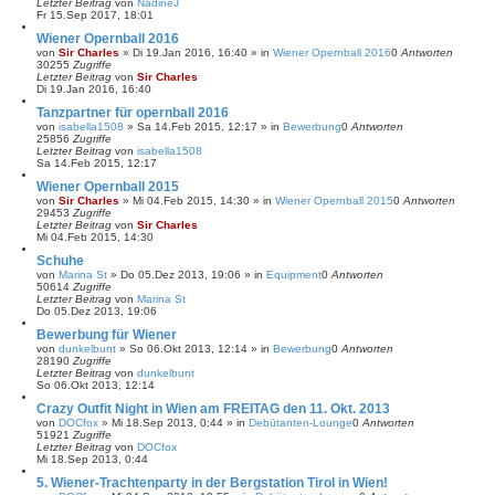
Letzter Beitrag
von
NadineJ
Fr 15.Sep 2017, 18:01
Wiener Opernball 2016
von
Sir Charles
»
Di 19.Jan 2016, 16:40
» in
Wiener Opernball 2016
0
Antworten
30255
Zugriffe
Letzter Beitrag
von
Sir Charles
Di 19.Jan 2016, 16:40
Tanzpartner für opernball 2016
von
isabella1508
»
Sa 14.Feb 2015, 12:17
» in
Bewerbung
0
Antworten
25856
Zugriffe
Letzter Beitrag
von
isabella1508
Sa 14.Feb 2015, 12:17
Wiener Opernball 2015
von
Sir Charles
»
Mi 04.Feb 2015, 14:30
» in
Wiener Opernball 2015
0
Antworten
29453
Zugriffe
Letzter Beitrag
von
Sir Charles
Mi 04.Feb 2015, 14:30
Schuhe
von
Marina St
»
Do 05.Dez 2013, 19:06
» in
Equipment
0
Antworten
50614
Zugriffe
Letzter Beitrag
von
Marina St
Do 05.Dez 2013, 19:06
Bewerbung für Wiener
von
dunkelbunt
»
So 06.Okt 2013, 12:14
» in
Bewerbung
0
Antworten
28190
Zugriffe
Letzter Beitrag
von
dunkelbunt
So 06.Okt 2013, 12:14
Crazy Outfit Night in Wien am FREITAG den 11. Okt. 2013
von
DOCfox
»
Mi 18.Sep 2013, 0:44
» in
Debütanten-Lounge
0
Antworten
51921
Zugriffe
Letzter Beitrag
von
DOCfox
Mi 18.Sep 2013, 0:44
5. Wiener-Trachtenparty in der Bergstation Tirol in Wien!