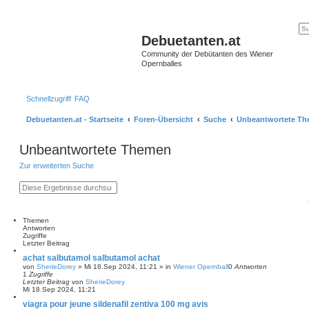
Debuetanten.at
Community der Debütanten des Wiener
Opernballes
Schnellzugriff
FAQ
Debuetanten.at - Startseite
Foren-Übersicht
Suche
Unbeantwortete T
Unbeantwortete Themen
Zur erweiterten Suche
S
E
u
r
c
w
h
e
e
i
Themen
t
Antworten
e
Zugriffe
r
Letzter Beitrag
t
achat salbutamol salbutamol achat
e
von
SherieDorey
»
Mi 18.Sep 2024, 11:21
» in
Wiener Opernball
0
Antworten
S
1
Zugriffe
u
Letzter Beitrag
von
SherieDorey
c
Mi 18.Sep 2024, 11:21
h
e
viagra pour jeune sildenafil zentiva 100 mg avis