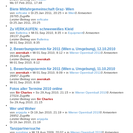
Mo 07.Feb 2011, 17:48
Biete Mitfahrgemeinschaft Graz- Wien
von
softcake
»
Di 25.Jan 2011, 20:25
» in
Wien
0
Antworten
26765
Zugriffe
Letzter Beitrag
von
softcake
Di 25.Jan 2011, 20:25
Zu VERKAUFEN: schneeweißes Kleid
von
Ballerina
»
Mi 01.Sep 2010, 8:35
» in
Equipment
0
Antworten
28137
Zugriffe
Letzter Beitrag
von
Ballerina
Mi 01.Sep 2010, 8:35
2. Bewerbungstermin für 2011 (Wien u. Umgebung), 12.10.2010
von
zeerokah
»
Mi 01.Sep 2010, 8:12
» in
Wiener Opernball 2011
0
Antworten
26349
Zugriffe
Letzter Beitrag
von
zeerokah
Mi 01.Sep 2010, 8:12
1. Bewerbungstermin für 2011 (Wien u. Umgebung), 11.10.2010
von
zeerokah
»
Mi 01.Sep 2010, 8:09
» in
Wiener Opernball 2011
0
Antworten
26957
Zugriffe
Letzter Beitrag
von
zeerokah
Mi 01.Sep 2010, 8:09
Fotos aller Termine 2010 online
von
Sir Charles
»
So 29.Aug 2010, 21:15
» in
Wiener Opernball 2010
0
Antworten
27024
Zugriffe
Letzter Beitrag
von
Sir Charles
So 29.Aug 2010, 21:15
Wer und Woher
von
anjajulia
»
Di 19.Jan 2010, 21:19
» in
Wiener Opernball 2010
0
Antworten
26952
Zugriffe
Letzter Beitrag
von
anjajulia
Di 19.Jan 2010, 21:19
Tanzpartnersuche
von
sunshine
»
Mi 19.Aug 2009, 20:02
» in
Wiener Opernball 2010
0
Antworten