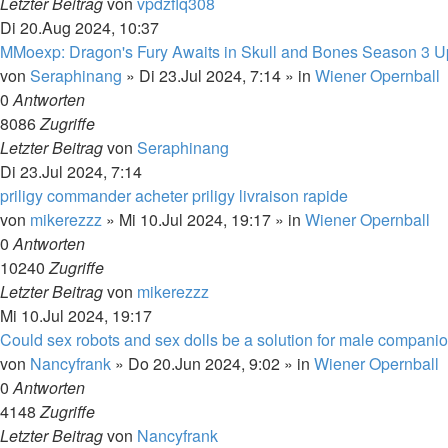
Letzter Beitrag
von
vpdzflq308
Di 20.Aug 2024, 10:37
MMoexp: Dragon's Fury Awaits in Skull and Bones Season 3 U
von
Seraphinang
»
Di 23.Jul 2024, 7:14
» in
Wiener Opernball
0
Antworten
8086
Zugriffe
Letzter Beitrag
von
Seraphinang
Di 23.Jul 2024, 7:14
priligy commander acheter priligy livraison rapide
von
mikerezzz
»
Mi 10.Jul 2024, 19:17
» in
Wiener Opernball
0
Antworten
10240
Zugriffe
Letzter Beitrag
von
mikerezzz
Mi 10.Jul 2024, 19:17
Could sex robots and sex dolls be a solution for male compani
von
Nancyfrank
»
Do 20.Jun 2024, 9:02
» in
Wiener Opernball
0
Antworten
4148
Zugriffe
Letzter Beitrag
von
Nancyfrank