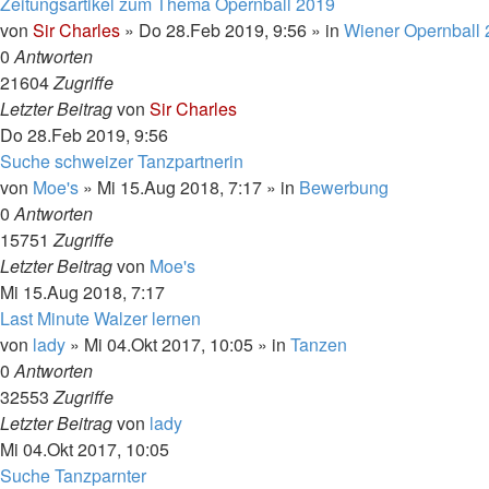
Zeitungsartikel zum Thema Opernball 2019
von
Sir Charles
»
Do 28.Feb 2019, 9:56
» in
Wiener Opernball
0
Antworten
21604
Zugriffe
Letzter Beitrag
von
Sir Charles
Do 28.Feb 2019, 9:56
Suche schweizer Tanzpartnerin
von
Moe's
»
Mi 15.Aug 2018, 7:17
» in
Bewerbung
0
Antworten
15751
Zugriffe
Letzter Beitrag
von
Moe's
Mi 15.Aug 2018, 7:17
Last Minute Walzer lernen
von
lady
»
Mi 04.Okt 2017, 10:05
» in
Tanzen
0
Antworten
32553
Zugriffe
Letzter Beitrag
von
lady
Mi 04.Okt 2017, 10:05
Suche Tanzparnter