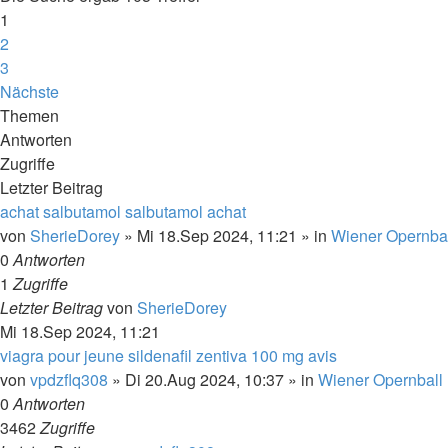
1
2
3
Nächste
Themen
Antworten
Zugriffe
Letzter Beitrag
achat salbutamol salbutamol achat
von
SherieDorey
»
Mi 18.Sep 2024, 11:21
» in
Wiener Opernba
0
Antworten
1
Zugriffe
Letzter Beitrag
von
SherieDorey
Mi 18.Sep 2024, 11:21
viagra pour jeune sildenafil zentiva 100 mg avis
von
vpdzflq308
»
Di 20.Aug 2024, 10:37
» in
Wiener Opernball
0
Antworten
3462
Zugriffe