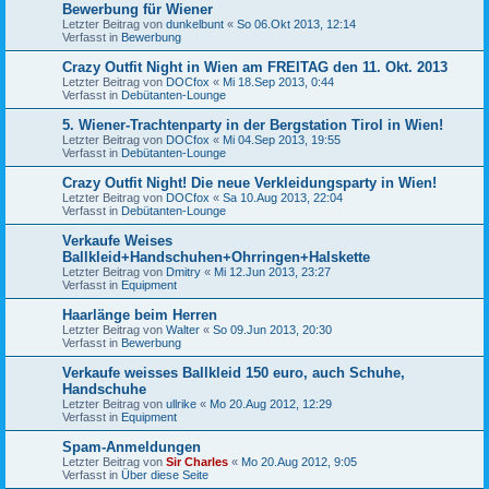
Bewerbung für Wiener
Letzter Beitrag von
dunkelbunt
«
So 06.Okt 2013, 12:14
Verfasst in
Bewerbung
Crazy Outfit Night in Wien am FREITAG den 11. Okt. 2013
Letzter Beitrag von
DOCfox
«
Mi 18.Sep 2013, 0:44
Verfasst in
Debütanten-Lounge
5. Wiener-Trachtenparty in der Bergstation Tirol in Wien!
Letzter Beitrag von
DOCfox
«
Mi 04.Sep 2013, 19:55
Verfasst in
Debütanten-Lounge
Crazy Outfit Night! Die neue Verkleidungsparty in Wien!
Letzter Beitrag von
DOCfox
«
Sa 10.Aug 2013, 22:04
Verfasst in
Debütanten-Lounge
Verkaufe Weises
Ballkleid+Handschuhen+Ohrringen+Halskette
Letzter Beitrag von
Dmitry
«
Mi 12.Jun 2013, 23:27
Verfasst in
Equipment
Haarlänge beim Herren
Letzter Beitrag von
Walter
«
So 09.Jun 2013, 20:30
Verfasst in
Bewerbung
Verkaufe weisses Ballkleid 150 euro, auch Schuhe,
Handschuhe
Letzter Beitrag von
ullrike
«
Mo 20.Aug 2012, 12:29
Verfasst in
Equipment
Spam-Anmeldungen
Letzter Beitrag von
Sir Charles
«
Mo 20.Aug 2012, 9:05
Verfasst in
Über diese Seite