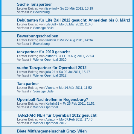
Suche Tanzpartner
Letzter Beitrag von
lisa-tirol
«
So 25.Mär 2012, 13:19
Verfasst in
Bewerbung
Debütanten für Life Ball 2012 gesucht: Anmelden bis 8. März!
Letzter Beitrag von
LifeBall
«
Mo 05.Mär 2012, 11:43
Verfasst in
Sonstige Bälle
Bewerbungsschreiben
Letzter Beitrag von
tirolerin
«
Mo 22.Aug 2011, 14:34
Verfasst in
Bewerbung
tanzpartner für 2010 gesucht
Letzter Beitrag von
esther89
«
Fr 19.Aug 2011, 22:54
Verfasst in
Wiener Opernball 2010
suche Tanzpartner für Opernball 2012
Letzter Beitrag von
julia.24
«
Sa 02.Jul 2011, 15:47
Verfasst in
Wiener Opernball 2012
Tanzpartner
Letzter Beitrag von
Vienna
«
Mo 14.Mär 2011, 11:52
Verfasst in
Sonstige Bälle
Opernball-Nachtreffen in Regensburg?
Letzter Beitrag von
Kathrin81
«
Fr 25.Feb 2011, 11:51
Verfasst in
Wiener Opernball
TANZPARTNER für Opernball 2012 gesucht!
Letzter Beitrag von
Aviator
«
Mo 07.Feb 2011, 17:48
Verfasst in
Wiener Opernball 2012
Biete Mitfahrgemeinschaft Graz- Wien