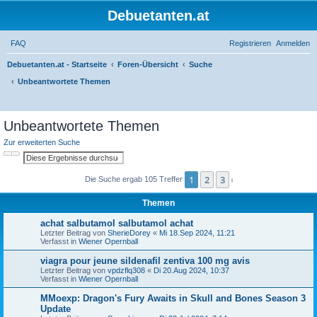
Debuetanten.at
FAQ
Registrieren
Anmelden
Debuetanten.at - Startseite
Foren-Übersicht
Suche
Unbeantwortete Themen
S
Unbeantwortete Themen
u
Zur erweiterten Suche
c
Suche
Erweiterte Suche
h
1
2
3
e
Die Suche ergab 105 Treffer
Nächste
Themen
achat salbutamol salbutamol achat
Letzter Beitrag von
SherieDorey
«
Mi 18.Sep 2024, 11:21
Verfasst in
Wiener Opernball
viagra pour jeune sildenafil zentiva 100 mg avis
Letzter Beitrag von
vpdzflq308
«
Di 20.Aug 2024, 10:37
Verfasst in
Wiener Opernball
MMoexp: Dragon's Fury Awaits in Skull and Bones Season 3
Update