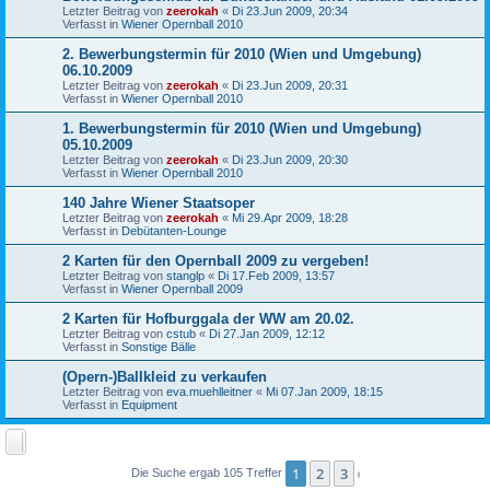
Letzter Beitrag von
zeerokah
«
Di 23.Jun 2009, 20:34
Verfasst in
Wiener Opernball 2010
2. Bewerbungstermin für 2010 (Wien und Umgebung)
06.10.2009
Letzter Beitrag von
zeerokah
«
Di 23.Jun 2009, 20:31
Verfasst in
Wiener Opernball 2010
1. Bewerbungstermin für 2010 (Wien und Umgebung)
05.10.2009
Letzter Beitrag von
zeerokah
«
Di 23.Jun 2009, 20:30
Verfasst in
Wiener Opernball 2010
140 Jahre Wiener Staatsoper
Letzter Beitrag von
zeerokah
«
Mi 29.Apr 2009, 18:28
Verfasst in
Debütanten-Lounge
2 Karten für den Opernball 2009 zu vergeben!
Letzter Beitrag von
stanglp
«
Di 17.Feb 2009, 13:57
Verfasst in
Wiener Opernball 2009
2 Karten für Hofburggala der WW am 20.02.
Letzter Beitrag von
cstub
«
Di 27.Jan 2009, 12:12
Verfasst in
Sonstige Bälle
(Opern-)Ballkleid zu verkaufen
Letzter Beitrag von
eva.muehlleitner
«
Mi 07.Jan 2009, 18:15
Verfasst in
Equipment
1
2
3
Die Suche ergab 105 Treffer
Nächste