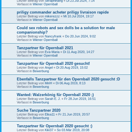
Letzter Beitrag von
Seraphinang
«
Di 23.Jul 2024, 7:14
Verfasst in
Wiener Opernball
priligy commander acheter priligy livraison rapide
Letzter Beitrag von
mikerezzz
«
Mi 10.Jul 2024, 19:17
Verfasst in
Wiener Opernball
Could sex robots and sex dolls be a solution for male
companionship?
Letzter Beitrag von
Nancyfrank
«
Do 20.Jun 2024, 9:02
Verfasst in
Wiener Opernball
Tanzpartner für Opernball 2021
Letzter Beitrag von
Eva-Maria
«
Di 11.Aug 2020, 14:27
Verfasst in
Wiener Opernball
Tanzpartner für Opernball 2020 gesucht!
Letzter Beitrag von
Angel
«
Di 20.Aug 2019, 15:02
Verfasst in
Bewerbung
Ebenfalls Tanzpartner für den Opernball 2020 gesucht :D
Letzter Beitrag von
MiriH
«
Di 06.Aug 2019, 8:13
Verfasst in
Bewerbung
Wanted: Walzerkönig für Opernball 2020 ;)
Letzter Beitrag von
Sarah E. J.
«
Fr 28.Jun 2019, 16:51
Verfasst in
Bewerbung
Suche Tanzpartner 2020
Letzter Beitrag von
Elisa11
«
Fr 21.Jun 2019, 20:57
Verfasst in
Bewerbung
Tanzpartner für Opernball 2020 gesucht :)
Letzter Beitrag von
Kiki37
«
So 03.Mär 2019, 20:08