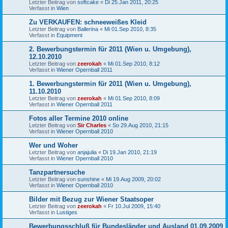
Letzter Beitrag von
softcake
«
Di 25.Jan 2011, 20:25
Verfasst in
Wien
Zu VERKAUFEN: schneeweißes Kleid
Letzter Beitrag von
Ballerina
«
Mi 01.Sep 2010, 8:35
Verfasst in
Equipment
2. Bewerbungstermin für 2011 (Wien u. Umgebung),
12.10.2010
Letzter Beitrag von
zeerokah
«
Mi 01.Sep 2010, 8:12
Verfasst in
Wiener Opernball 2011
1. Bewerbungstermin für 2011 (Wien u. Umgebung),
11.10.2010
Letzter Beitrag von
zeerokah
«
Mi 01.Sep 2010, 8:09
Verfasst in
Wiener Opernball 2011
Fotos aller Termine 2010 online
Letzter Beitrag von
Sir Charles
«
So 29.Aug 2010, 21:15
Verfasst in
Wiener Opernball 2010
Wer und Woher
Letzter Beitrag von
anjajulia
«
Di 19.Jan 2010, 21:19
Verfasst in
Wiener Opernball 2010
Tanzpartnersuche
Letzter Beitrag von
sunshine
«
Mi 19.Aug 2009, 20:02
Verfasst in
Wiener Opernball 2010
Bilder mit Bezug zur Wiener Staatsoper
Letzter Beitrag von
zeerokah
«
Fr 10.Jul 2009, 15:40
Verfasst in
Lustiges
Bewerbungsschluß für Bundesländer und Ausland 01.09.2009