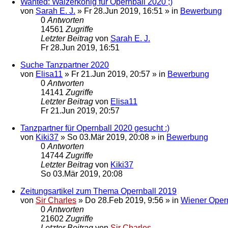
Wanted: Walzerkönig für Opernball 2020 ;)
von
Sarah E. J.
»
Fr 28.Jun 2019, 16:51
» in
Bewerbung
0
Antworten
14561
Zugriffe
Letzter Beitrag
von
Sarah E. J.
Fr 28.Jun 2019, 16:51
Suche Tanzpartner 2020
von
Elisa11
»
Fr 21.Jun 2019, 20:57
» in
Bewerbung
0
Antworten
14141
Zugriffe
Letzter Beitrag
von
Elisa11
Fr 21.Jun 2019, 20:57
Tanzpartner für Opernball 2020 gesucht :)
von
Kiki37
»
So 03.Mär 2019, 20:08
» in
Bewerbung
0
Antworten
14744
Zugriffe
Letzter Beitrag
von
Kiki37
So 03.Mär 2019, 20:08
Zeitungsartikel zum Thema Opernball 2019
von
Sir Charles
»
Do 28.Feb 2019, 9:56
» in
Wiener Oper
0
Antworten
21602
Zugriffe
Letzter Beitrag
von
Sir Charles