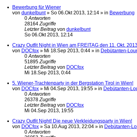
Bewerbung für Wiener
von
dunkelbunt
»
So 06.Okt 2013, 12:14
» in
Bewerbung
0
Antworten
28164
Zugriffe
Letzter Beitrag
von
dunkelbunt
So 06.Okt 2013, 12:14
Crazy Outfit Night in Wien am FREITAG den 11. Okt. 201
von
DOCfox
»
Mi 18.Sep 2013, 0:44
» in
Debütanten-Lou
0
Antworten
51895
Zugriffe
Letzter Beitrag
von
DOCfox
Mi 18.Sep 2013, 0:44
5. Wiener-Trachtenparty in der Bergstation Tirol in Wien!
von
DOCfox
»
Mi 04.Sep 2013, 19:55
» in
Debütanten-Lo
0
Antworten
26378
Zugriffe
Letzter Beitrag
von
DOCfox
Mi 04.Sep 2013, 19:55
Crazy Outfit Night! Die neue Verkleidungsparty in Wien!
von
DOCfox
»
Sa 10.Aug 2013, 22:04
» in
Debütanten-L
0
Antworten