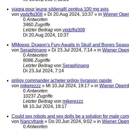
viagra pour jeune sildenafil zentiva 100 mg avis
von
vpdzflq308
»
Di 20.Aug 2024, 10:37
» in
Wiener Oper
0
Antworten
3460
Zugriffe
Letzter Beitrag
von
vpdzflq308
Di 20.Aug 2024, 10:37
MMoexp: Dragon's Fury Awaits in Skull and Bones Seas
von
Seraphinang
»
Di 23.Jul 2024, 7:14
» in
Wiener Oper
0
Antworten
8086
Zugriffe
Letzter Beitrag
von
Seraphinang
Di 23.Jul 2024, 7:14
priligy commander acheter priligy livraison rapide
von
mikerezzz
»
Mi 10.Jul 2024, 19:17
» in
Wiener Opernb
0
Antworten
10237
Zugriffe
Letzter Beitrag
von
mikerezzz
Mi 10.Jul 2024, 19:17
Could sex robots and sex dolls be a solution for male c
von
Nancyfrank
»
Do 20.Jun 2024, 9:02
» in
Wiener Opern
0
Antworten