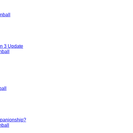
nball
on 3 Update
nball
all
ompanionship?
ball