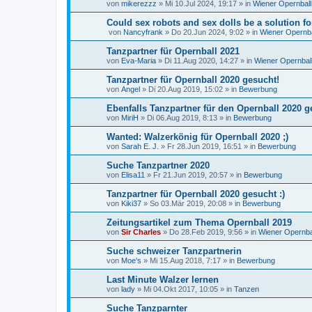
von
mikerezzz
»
Mi 10.Jul 2024, 19:17
» in
Wiener Opernball
Could sex robots and sex dolls be a solution 
von
Nancyfrank
»
Do 20.Jun 2024, 9:02
» in
Wiener Opernba
Tanzpartner für Opernball 2021
von
Eva-Maria
»
Di 11.Aug 2020, 14:27
» in
Wiener Opernbal
Tanzpartner für Opernball 2020 gesucht!
von
Angel
»
Di 20.Aug 2019, 15:02
» in
Bewerbung
Ebenfalls Tanzpartner für den Opernball 2020 g
von
MiriH
»
Di 06.Aug 2019, 8:13
» in
Bewerbung
Wanted: Walzerkönig für Opernball 2020 ;)
von
Sarah E. J.
»
Fr 28.Jun 2019, 16:51
» in
Bewerbung
Suche Tanzpartner 2020
von
Elisa11
»
Fr 21.Jun 2019, 20:57
» in
Bewerbung
Tanzpartner für Opernball 2020 gesucht :)
von
Kiki37
»
So 03.Mär 2019, 20:08
» in
Bewerbung
Zeitungsartikel zum Thema Opernball 2019
von
Sir Charles
»
Do 28.Feb 2019, 9:56
» in
Wiener Opernba
Suche schweizer Tanzpartnerin
von
Moe's
»
Mi 15.Aug 2018, 7:17
» in
Bewerbung
Last Minute Walzer lernen
von
lady
»
Mi 04.Okt 2017, 10:05
» in
Tanzen
Suche Tanzparnter