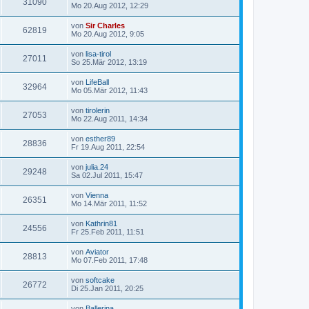
31090
Mo 20.Aug 2012, 12:29
von
Sir Charles
62819
Mo 20.Aug 2012, 9:05
von
lisa-tirol
27011
So 25.Mär 2012, 13:19
von
LifeBall
32964
Mo 05.Mär 2012, 11:43
von
tirolerin
27053
Mo 22.Aug 2011, 14:34
von
esther89
28836
Fr 19.Aug 2011, 22:54
von
julia.24
29248
Sa 02.Jul 2011, 15:47
von
Vienna
26351
Mo 14.Mär 2011, 11:52
von
Kathrin81
24556
Fr 25.Feb 2011, 11:51
von
Aviator
28813
Mo 07.Feb 2011, 17:48
von
softcake
26772
Di 25.Jan 2011, 20:25
von
Ballerina