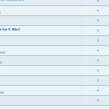
0
0
e
0
n bis 8. März!
0
0
0
 2010
0
12
0
0
0
2012
0