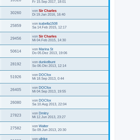
16528
Fr 15.Sep 2017, 18:01
von
Sir Charles
30260
Di 19.Jan 2016, 16:40
von
isabella1508
25859
Sa 14.Feb 2015, 12:17
von
Sir Charles
29456
Mi 04.Feb 2015, 14:30
von
Marina St
50614
Do 05.Dez 2013, 19:06
von
dunkelbunt
28192
So 06.Okt 2013, 12:14
von
DOCfox
51926
Mi 18.Sep 2013, 0:44
von
DOCfox
26405
Mi 04.Sep 2013, 19:55
von
DOCfox
26080
Sa 10.Aug 2013, 22:04
von
Dmitry
27823
Mi 12.Jun 2013, 23:27
von
Walter
27582
So 09.Jun 2013, 20:30
von
ullrike