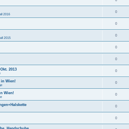
0
0
ll 2016
0
0
ll 2015
0
0
 Okt. 2013
0
e
 in Wien!
0
ge
in Wien!
0
ge
ngen+Halskette
0
0
huhe, Handschuhe