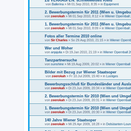
Zu VERKAUFEN: schneeweißes Kleid
von
Ballerina
»
Mi 01.Sep 2010, 8:35
» in
Equipment
2. Bewerbungstermin für 2011 (Wien u. Umgebu
von
zeerokah
»
Mi 01.Sep 2010, 8:12
» in
Wiener Opernball
1. Bewerbungstermin für 2011 (Wien u. Umgebun
von
zeerokah
»
Mi 01.Sep 2010, 8:09
» in
Wiener Opernball
Fotos aller Termine 2010 online
von
Sir Charles
»
So 29.Aug 2010, 21:15
» in
Wiener Opernb
Wer und Woher
von
anjajulia
»
Di 19.Jan 2010, 21:19
» in
Wiener Opernball 
Tanzpartnersuche
von
sunshine
»
Mi 19.Aug 2009, 20:02
» in
Wiener Opernball
Bilder mit Bezug zur Wiener Staatsoper
von
zeerokah
»
Fr 10.Jul 2009, 15:40
» in
Lustiges
Bewerbungsschluß für Bundesländer und Ausla
von
zeerokah
»
Di 23.Jun 2009, 20:34
» in
Wiener Opernball
2. Bewerbungstermin für 2010 (Wien und Umge
von
zeerokah
»
Di 23.Jun 2009, 20:31
» in
Wiener Opernball
1. Bewerbungstermin für 2010 (Wien und Umge
von
zeerokah
»
Di 23.Jun 2009, 20:30
» in
Wiener Opernball
140 Jahre Wiener Staatsoper
von
zeerokah
»
Mi 29.Apr 2009, 18:28
» in
Debütanten-Loun