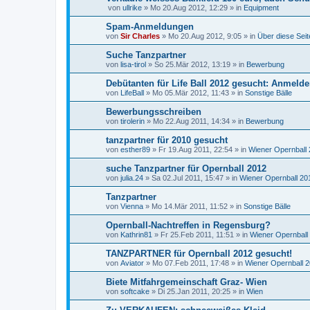
von
ullrike
»
Mo 20.Aug 2012, 12:29
» in
Equipment
Spam-Anmeldungen
von
Sir Charles
»
Mo 20.Aug 2012, 9:05
» in
Über diese Seit
Suche Tanzpartner
von
lisa-tirol
»
So 25.Mär 2012, 13:19
» in
Bewerbung
Debütanten für Life Ball 2012 gesucht: Anmelde
von
LifeBall
»
Mo 05.Mär 2012, 11:43
» in
Sonstige Bälle
Bewerbungsschreiben
von
tirolerin
»
Mo 22.Aug 2011, 14:34
» in
Bewerbung
tanzpartner für 2010 gesucht
von
esther89
»
Fr 19.Aug 2011, 22:54
» in
Wiener Opernball
suche Tanzpartner für Opernball 2012
von
julia.24
»
Sa 02.Jul 2011, 15:47
» in
Wiener Opernball 20
Tanzpartner
von
Vienna
»
Mo 14.Mär 2011, 11:52
» in
Sonstige Bälle
Opernball-Nachtreffen in Regensburg?
von
Kathrin81
»
Fr 25.Feb 2011, 11:51
» in
Wiener Opernball
TANZPARTNER für Opernball 2012 gesucht!
von
Aviator
»
Mo 07.Feb 2011, 17:48
» in
Wiener Opernball 
Biete Mitfahrgemeinschaft Graz- Wien
von
softcake
»
Di 25.Jan 2011, 20:25
» in
Wien