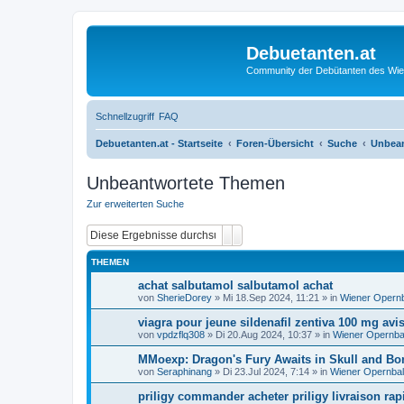
Debuetanten.at
Community der Debütanten des Wie
Schnellzugriff
FAQ
Debuetanten.at - Startseite
Foren-Übersicht
Suche
Unbea
Unbeantwortete Themen
Zur erweiterten Suche
Suche
Erweiterte Suche
THEMEN
achat salbutamol salbutamol achat
von
SherieDorey
»
Mi 18.Sep 2024, 11:21
» in
Wiener Opernb
viagra pour jeune sildenafil zentiva 100 mg avi
von
vpdzflq308
»
Di 20.Aug 2024, 10:37
» in
Wiener Opernbal
MMoexp: Dragon's Fury Awaits in Skull and Bo
von
Seraphinang
»
Di 23.Jul 2024, 7:14
» in
Wiener Opernbal
priligy commander acheter priligy livraison rap