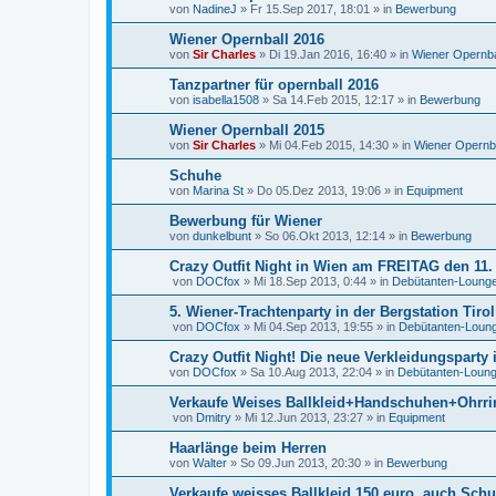
von
NadineJ
»
Fr 15.Sep 2017, 18:01
» in
Bewerbung
Wiener Opernball 2016
von
Sir Charles
»
Di 19.Jan 2016, 16:40
» in
Wiener Opernba
Tanzpartner für opernball 2016
von
isabella1508
»
Sa 14.Feb 2015, 12:17
» in
Bewerbung
Wiener Opernball 2015
von
Sir Charles
»
Mi 04.Feb 2015, 14:30
» in
Wiener Opernba
Schuhe
von
Marina St
»
Do 05.Dez 2013, 19:06
» in
Equipment
Bewerbung für Wiener
von
dunkelbunt
»
So 06.Okt 2013, 12:14
» in
Bewerbung
Crazy Outfit Night in Wien am FREITAG den 11.
von
DOCfox
»
Mi 18.Sep 2013, 0:44
» in
Debütanten-Loung
5. Wiener-Trachtenparty in der Bergstation Tirol
von
DOCfox
»
Mi 04.Sep 2013, 19:55
» in
Debütanten-Loun
Crazy Outfit Night! Die neue Verkleidungsparty 
von
DOCfox
»
Sa 10.Aug 2013, 22:04
» in
Debütanten-Loun
Verkaufe Weises Ballkleid+Handschuhen+Ohrri
von
Dmitry
»
Mi 12.Jun 2013, 23:27
» in
Equipment
Haarlänge beim Herren
von
Walter
»
So 09.Jun 2013, 20:30
» in
Bewerbung
Verkaufe weisses Ballkleid 150 euro, auch Sc