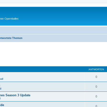
ner Opernballes
ntwortete Themen
ANTWORTEN
0
all
s
0
l
nes Season 3 Update
0
l
ide
0