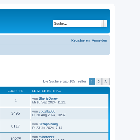
Suche
Erweiterte Suche
Registrieren
Anmelden
1
2
3
Nächste
Die Suche ergab 105 Treffer
ZUGRIFFE
LETZTER BEITRAG
von
SherieDorey
1
Mi 18.Sep 2024, 11:21
von
vpdzflq308
3495
Di 20.Aug 2024, 10:37
von
Seraphinang
8117
Di 23.Jul 2024, 7:14
von
mikerezzz
10275