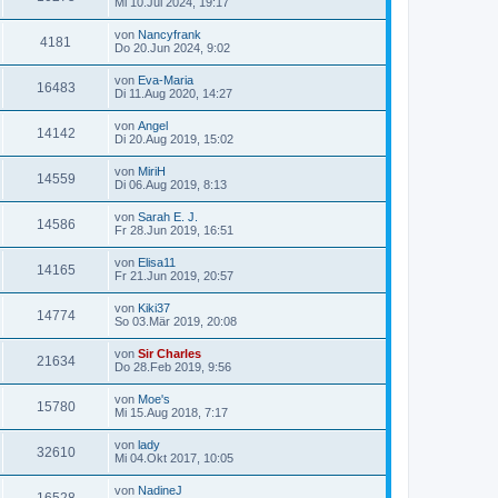
Mi 10.Jul 2024, 19:17
von
Nancyfrank
4181
Do 20.Jun 2024, 9:02
von
Eva-Maria
16483
Di 11.Aug 2020, 14:27
von
Angel
14142
Di 20.Aug 2019, 15:02
von
MiriH
14559
Di 06.Aug 2019, 8:13
von
Sarah E. J.
14586
Fr 28.Jun 2019, 16:51
von
Elisa11
14165
Fr 21.Jun 2019, 20:57
von
Kiki37
14774
So 03.Mär 2019, 20:08
von
Sir Charles
21634
Do 28.Feb 2019, 9:56
von
Moe's
15780
Mi 15.Aug 2018, 7:17
von
lady
32610
Mi 04.Okt 2017, 10:05
von
NadineJ