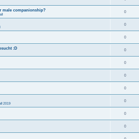
for male companionship?
0
ll
0
l
0
esucht :D
0
0
0
0
0
ll 2019
0
0