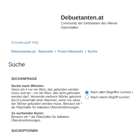
Debuetanten.at
Community der Debütanten des Wiener
Opernballes
Schnellzugriff
FAQ
Debuetanten.at - Startseite
Foren-Übersicht
Suche
Suche
SUCHANFRAGE
Suche nach Wörtern:
Setze ein
+
vor ein Wort, das gefunden werden
Nach allen Begriffen suchen
muss und ein
-
vor ein Wort, das nicht gefunden
werden darf. Verwende mehrere Wörter getrennt
Nach einem Begriff suchen
durch
|
innerhalb einer Klammer, wenn nur eines
der Wörter gefunden werden muss. Benutze ein *
als Platzhalter für teilweise Übereinstimmungen.
Zu suchender Autor:
Benutze ein * als Platzhalter für teilweise
Übereinstimmungen.
SUCHOPTIONEN