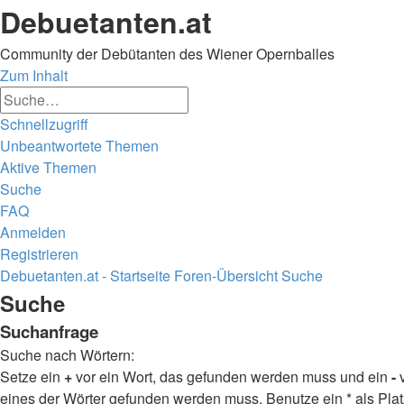
Debuetanten.at
Community der Debütanten des Wiener Opernballes
Zum Inhalt
Erweiterte
Suche
Suche
Schnellzugriff
Unbeantwortete Themen
Aktive Themen
Suche
FAQ
Anmelden
Registrieren
Debuetanten.at - Startseite
Foren-Übersicht
Suche
Suche
Suche
Suchanfrage
Suche nach Wörtern:
Setze ein
+
vor ein Wort, das gefunden werden muss und ein
-
v
eines der Wörter gefunden werden muss. Benutze ein * als Plat