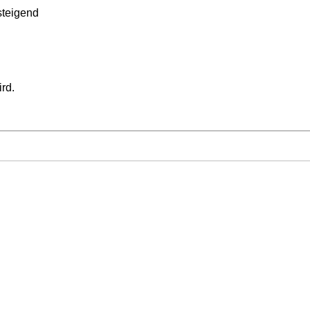
teigend
ird.