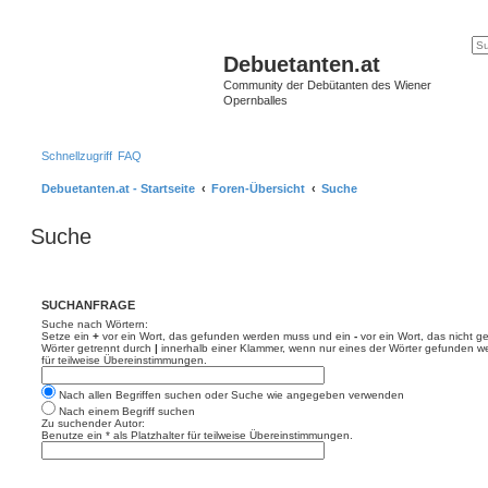
Debuetanten.at
Community der Debütanten des Wiener
Opernballes
Schnellzugriff
FAQ
Debuetanten.at - Startseite
Foren-Übersicht
Suche
Suche
SUCHANFRAGE
Suche nach Wörtern:
Setze ein
+
vor ein Wort, das gefunden werden muss und ein
-
vor ein Wort, das nicht 
Wörter getrennt durch
|
innerhalb einer Klammer, wenn nur eines der Wörter gefunden we
für teilweise Übereinstimmungen.
Nach allen Begriffen suchen oder Suche wie angegeben verwenden
Nach einem Begriff suchen
Zu suchender Autor:
Benutze ein * als Platzhalter für teilweise Übereinstimmungen.