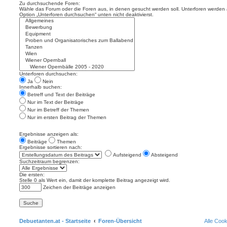
Zu durchsuchende Foren:
Wähle das Forum oder die Foren aus, in denen gesucht werden soll. Unterforen werden a
Option „Unterforen durchsuchen“ unten nicht deaktivierst.
Unterforen durchsuchen:
Ja
Nein
Innerhalb suchen:
Betreff und Text der Beiträge
Nur im Text der Beiträge
Nur im Betreff der Themen
Nur im ersten Beitrag der Themen
Ergebnisse anzeigen als:
Beiträge
Themen
Ergebnisse sortieren nach:
Aufsteigend
Absteigend
Suchzeitraum begrenzen:
Die ersten:
Stelle 0 als Wert ein, damit der komplette Beitrag angezeigt wird.
Zeichen der Beiträge anzeigen
Debuetanten.at - Startseite
Foren-Übersicht
Alle Coo