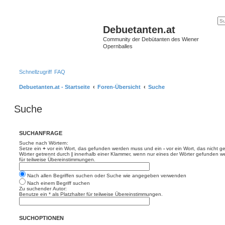
Debuetanten.at
Community der Debütanten des Wiener
Opernballes
Schnellzugriff
FAQ
Debuetanten.at - Startseite
Foren-Übersicht
Suche
Suche
SUCHANFRAGE
Suche nach Wörtern:
Setze ein
+
vor ein Wort, das gefunden werden muss und ein
-
vor ein Wort, das nicht 
Wörter getrennt durch
|
innerhalb einer Klammer, wenn nur eines der Wörter gefunden we
für teilweise Übereinstimmungen.
Nach allen Begriffen suchen oder Suche wie angegeben verwenden
Nach einem Begriff suchen
Zu suchender Autor:
Benutze ein * als Platzhalter für teilweise Übereinstimmungen.
SUCHOPTIONEN