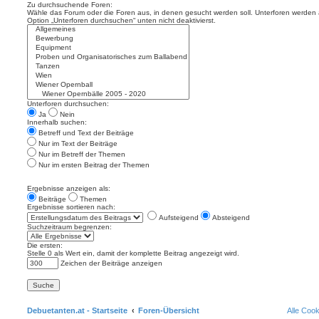
Zu durchsuchende Foren:
Wähle das Forum oder die Foren aus, in denen gesucht werden soll. Unterforen werden a
Option „Unterforen durchsuchen“ unten nicht deaktivierst.
Unterforen durchsuchen:
Ja
Nein
Innerhalb suchen:
Betreff und Text der Beiträge
Nur im Text der Beiträge
Nur im Betreff der Themen
Nur im ersten Beitrag der Themen
Ergebnisse anzeigen als:
Beiträge
Themen
Ergebnisse sortieren nach:
Aufsteigend
Absteigend
Suchzeitraum begrenzen:
Die ersten:
Stelle 0 als Wert ein, damit der komplette Beitrag angezeigt wird.
Zeichen der Beiträge anzeigen
Debuetanten.at - Startseite
Foren-Übersicht
Alle Coo