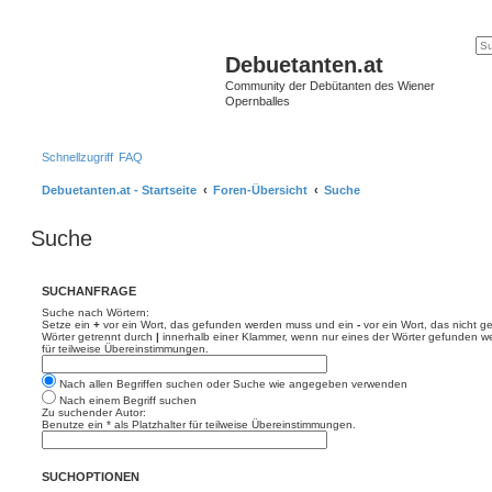
Debuetanten.at
Community der Debütanten des Wiener
Opernballes
Schnellzugriff
FAQ
Debuetanten.at - Startseite
Foren-Übersicht
Suche
Suche
SUCHANFRAGE
Suche nach Wörtern:
Setze ein
+
vor ein Wort, das gefunden werden muss und ein
-
vor ein Wort, das nicht 
Wörter getrennt durch
|
innerhalb einer Klammer, wenn nur eines der Wörter gefunden we
für teilweise Übereinstimmungen.
Nach allen Begriffen suchen oder Suche wie angegeben verwenden
Nach einem Begriff suchen
Zu suchender Autor:
Benutze ein * als Platzhalter für teilweise Übereinstimmungen.
SUCHOPTIONEN