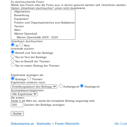
Zu durchsuchende Foren:
Wähle das Forum oder die Foren aus, in denen gesucht werden soll. Unterforen werden a
Option „Unterforen durchsuchen“ unten nicht deaktivierst.
Unterforen durchsuchen:
Ja
Nein
Innerhalb suchen:
Betreff und Text der Beiträge
Nur im Text der Beiträge
Nur im Betreff der Themen
Nur im ersten Beitrag der Themen
Ergebnisse anzeigen als:
Beiträge
Themen
Ergebnisse sortieren nach:
Aufsteigend
Absteigend
Suchzeitraum begrenzen:
Die ersten:
Stelle 0 als Wert ein, damit der komplette Beitrag angezeigt wird.
Zeichen der Beiträge anzeigen
Debuetanten.at - Startseite
Foren-Übersicht
Alle Coo