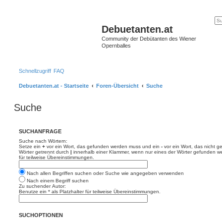
Debuetanten.at
Community der Debütanten des Wiener
Opernballes
Schnellzugriff
FAQ
Debuetanten.at - Startseite
Foren-Übersicht
Suche
Suche
SUCHANFRAGE
Suche nach Wörtern:
Setze ein
+
vor ein Wort, das gefunden werden muss und ein
-
vor ein Wort, das nicht 
Wörter getrennt durch
|
innerhalb einer Klammer, wenn nur eines der Wörter gefunden we
für teilweise Übereinstimmungen.
Nach allen Begriffen suchen oder Suche wie angegeben verwenden
Nach einem Begriff suchen
Zu suchender Autor:
Benutze ein * als Platzhalter für teilweise Übereinstimmungen.
SUCHOPTIONEN