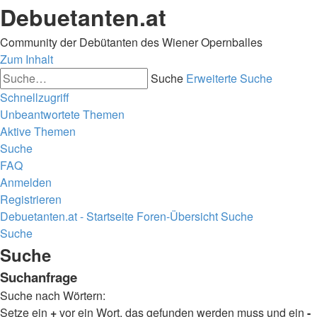
Debuetanten.at
Community der Debütanten des Wiener Opernballes
Zum Inhalt
Suche
Erweiterte Suche
Schnellzugriff
Unbeantwortete Themen
Aktive Themen
Suche
FAQ
Anmelden
Registrieren
Debuetanten.at - Startseite
Foren-Übersicht
Suche
Suche
Suche
Suchanfrage
Suche nach Wörtern:
Setze ein
+
vor ein Wort, das gefunden werden muss und ein
-