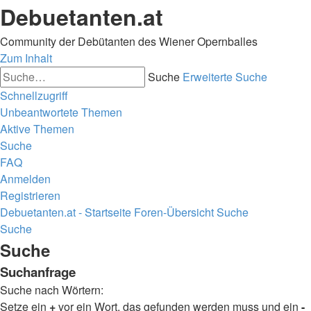
Debuetanten.at
Community der Debütanten des Wiener Opernballes
Zum Inhalt
Suche
Erweiterte Suche
Schnellzugriff
Unbeantwortete Themen
Aktive Themen
Suche
FAQ
Anmelden
Registrieren
Debuetanten.at - Startseite
Foren-Übersicht
Suche
Suche
Suche
Suchanfrage
Suche nach Wörtern:
Setze ein
+
vor ein Wort, das gefunden werden muss und ein
-