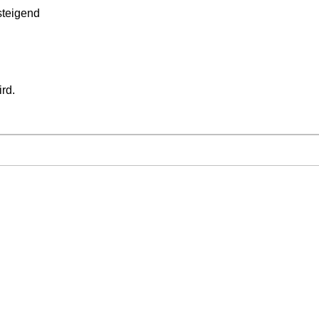
teigend
ird.