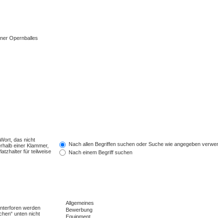
ner Opernballes
Wort, das nicht
Nach allen Begriffen suchen oder Suche wie angegeben verwe
rhalb einer Klammer,
tzhalter für teilweise
Nach einem Begriff suchen
Unterforen werden
chen“ unten nicht