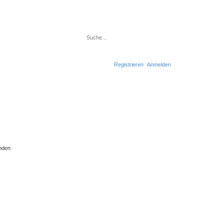
Suche
Erweiterte Suche
Registrieren
Anmelden
nden