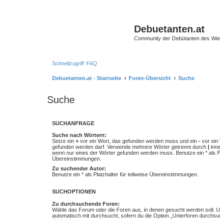
Debuetanten.at
Community der Debütanten des Wie
Schnellzugriff
FAQ
Debuetanten.at - Startseite
Foren-Übersicht
Suche
Suche
SUCHANFRAGE
Suche nach Wörtern:
Setze ein
+
vor ein Wort, das gefunden werden muss und ein
-
vor ein 
gefunden werden darf. Verwende mehrere Wörter getrennt durch
|
inne
wenn nur eines der Wörter gefunden werden muss. Benutze ein * als Pla
Übereinstimmungen.
Zu suchender Autor:
Benutze ein * als Platzhalter für teilweise Übereinstimmungen.
SUCHOPTIONEN
Zu durchsuchende Foren:
Wähle das Forum oder die Foren aus, in denen gesucht werden soll. 
automatisch mit durchsucht, sofern du die Option „Unterforen durchsu