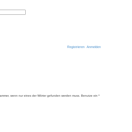
E
r
S
w
u
e
c
i
h
t
e
e
r
t
e
S
u
Registrieren
Anmelden
c
h
S
e
u
c
h
e
lammer, wenn nur eines der Wörter gefunden werden muss. Benutze ein *