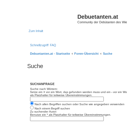
Debuetanten.at
Community der Debütanten des Wie
Zum Inhalt
Schnellzugriff
FAQ
Debuetanten.at - Startseite
Foren-Übersicht
Suche
Suche
SUCHANFRAGE
Suche nach Wörtern:
Setze ein
+
vor ein Wort, das gefunden werden muss und ein
-
vor ein Wo
als Platzhalter für teilweise Übereinstimmungen.
Nach allen Begriffen suchen oder Suche wie angegeben verwenden
Nach einem Begriff suchen
Zu suchender Autor:
Benutze ein * als Platzhalter für teilweise Übereinstimmungen.