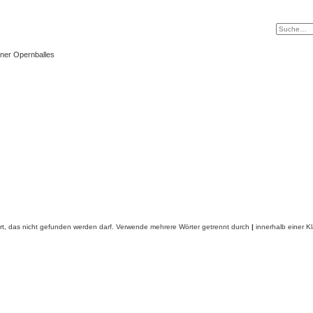
ner Opernballes
rt, das nicht gefunden werden darf. Verwende mehrere Wörter getrennt durch
|
innerhalb einer K