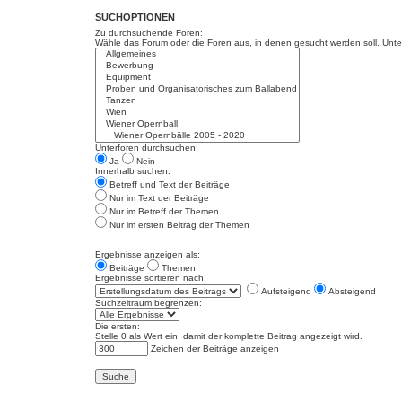
SUCHOPTIONEN
Zu durchsuchende Foren:
Wähle das Forum oder die Foren aus, in denen gesucht werden soll. Unter
Unterforen durchsuchen:
Ja
Nein
Innerhalb suchen:
Betreff und Text der Beiträge
Nur im Text der Beiträge
Nur im Betreff der Themen
Nur im ersten Beitrag der Themen
Ergebnisse anzeigen als:
Beiträge
Themen
Ergebnisse sortieren nach:
Aufsteigend
Absteigend
Suchzeitraum begrenzen:
Die ersten:
Stelle 0 als Wert ein, damit der komplette Beitrag angezeigt wird.
Zeichen der Beiträge anzeigen