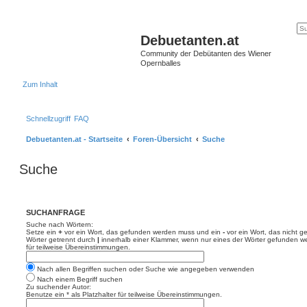
Debuetanten.at
Community der Debütanten des Wiener
Opernballes
Zum Inhalt
Schnellzugriff
FAQ
Debuetanten.at - Startseite
Foren-Übersicht
Suche
Suche
SUCHANFRAGE
Suche nach Wörtern:
Setze ein
+
vor ein Wort, das gefunden werden muss und ein
-
vor ein Wort, das nicht 
Wörter getrennt durch
|
innerhalb einer Klammer, wenn nur eines der Wörter gefunden we
für teilweise Übereinstimmungen.
Nach allen Begriffen suchen oder Suche wie angegeben verwenden
Nach einem Begriff suchen
Zu suchender Autor:
Benutze ein * als Platzhalter für teilweise Übereinstimmungen.