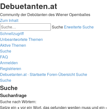
Debuetanten.at
Community der Debütanten des Wiener Opernballes
Zum Inhalt
Suche
Erweiterte Suche
Schnellzugriff
Unbeantwortete Themen
Aktive Themen
Suche
FAQ
Anmelden
Registrieren
Debuetanten.at - Startseite
Foren-Übersicht
Suche
Suche
Suche
Suchanfrage
Suche nach Wörtern:
Setze ein
+
vor ein Wort, das gefunden werden muss und ein
-