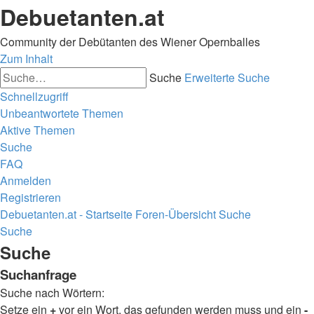
Debuetanten.at
Community der Debütanten des Wiener Opernballes
Zum Inhalt
Suche
Erweiterte Suche
Schnellzugriff
Unbeantwortete Themen
Aktive Themen
Suche
FAQ
Anmelden
Registrieren
Debuetanten.at - Startseite
Foren-Übersicht
Suche
Suche
Suche
Suchanfrage
Suche nach Wörtern:
Setze ein
+
vor ein Wort, das gefunden werden muss und ein
-