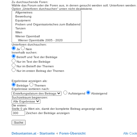
Zu durchsuchende Foren:
Wähle das Forum oder die Foren aus, in denen gesucht werden soll. Unterforen werden a
Option „Unterforen durchsuchen“ unten nicht deaktivierst.
Unterforen durchsuchen:
Ja
Nein
Innerhalb suchen:
Betreff und Text der Beiträge
Nur im Text der Beiträge
Nur im Betreff der Themen
Nur im ersten Beitrag der Themen
Ergebnisse anzeigen als:
Beiträge
Themen
Ergebnisse sortieren nach:
Aufsteigend
Absteigend
Suchzeitraum begrenzen:
Die ersten:
Stelle 0 als Wert ein, damit der komplette Beitrag angezeigt wird.
Zeichen der Beiträge anzeigen
Debuetanten.at - Startseite
Foren-Übersicht
Alle Coo