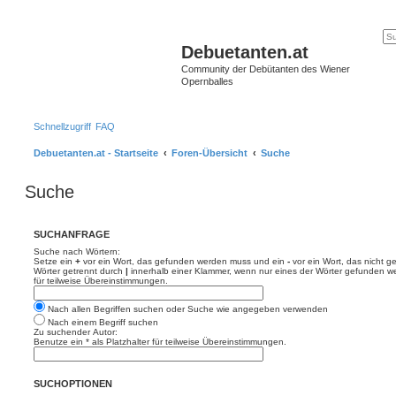
Debuetanten.at
Community der Debütanten des Wiener
Opernballes
Schnellzugriff
FAQ
Debuetanten.at - Startseite
Foren-Übersicht
Suche
Suche
SUCHANFRAGE
Suche nach Wörtern:
Setze ein
+
vor ein Wort, das gefunden werden muss und ein
-
vor ein Wort, das nicht 
Wörter getrennt durch
|
innerhalb einer Klammer, wenn nur eines der Wörter gefunden we
für teilweise Übereinstimmungen.
Nach allen Begriffen suchen oder Suche wie angegeben verwenden
Nach einem Begriff suchen
Zu suchender Autor:
Benutze ein * als Platzhalter für teilweise Übereinstimmungen.
SUCHOPTIONEN