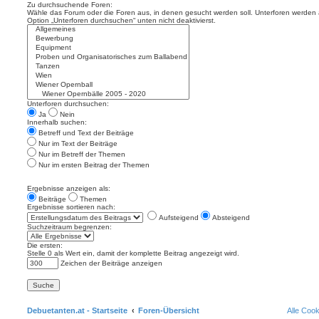
Zu durchsuchende Foren:
Wähle das Forum oder die Foren aus, in denen gesucht werden soll. Unterforen werden a
Option „Unterforen durchsuchen“ unten nicht deaktivierst.
Unterforen durchsuchen:
Ja
Nein
Innerhalb suchen:
Betreff und Text der Beiträge
Nur im Text der Beiträge
Nur im Betreff der Themen
Nur im ersten Beitrag der Themen
Ergebnisse anzeigen als:
Beiträge
Themen
Ergebnisse sortieren nach:
Aufsteigend
Absteigend
Suchzeitraum begrenzen:
Die ersten:
Stelle 0 als Wert ein, damit der komplette Beitrag angezeigt wird.
Zeichen der Beiträge anzeigen
Debuetanten.at - Startseite
Foren-Übersicht
Alle Coo