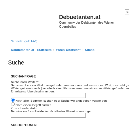
Debuetanten.at
Community der Debütanten des Wiener
Opernballes
Schnellzugriff
FAQ
Debuetanten.at - Startseite
Foren-Übersicht
Suche
Suche
SUCHANFRAGE
Suche nach Wörtern:
Setze ein
+
vor ein Wort, das gefunden werden muss und ein
-
vor ein Wort, das nicht 
Wörter getrennt durch
|
innerhalb einer Klammer, wenn nur eines der Wörter gefunden we
für teilweise Übereinstimmungen.
Nach allen Begriffen suchen oder Suche wie angegeben verwenden
Nach einem Begriff suchen
Zu suchender Autor:
Benutze ein * als Platzhalter für teilweise Übereinstimmungen.
SUCHOPTIONEN