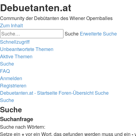
Debuetanten.at
Community der Debütanten des Wiener Opernballes
Zum Inhalt
Suche
Erweiterte Suche
Schnellzugriff
Unbeantwortete Themen
Aktive Themen
Suche
FAQ
Anmelden
Registrieren
Debuetanten.at - Startseite
Foren-Übersicht
Suche
Suche
Suche
Suchanfrage
Suche nach Wörtern:
Setze ein
+
vor ein Wort, das gefunden werden muss und ein
-
v