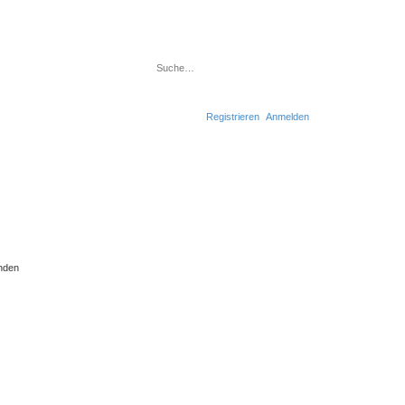
Suche
Erweiterte Suche
Registrieren
Anmelden
nden