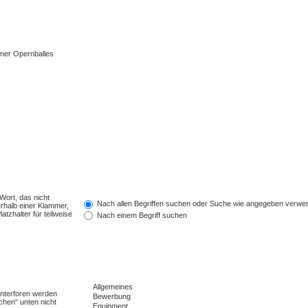
ner Opernballes
Wort, das nicht
Nach allen Begriffen suchen oder Suche wie angegeben verwe
rhalb einer Klammer,
tzhalter für teilweise
Nach einem Begriff suchen
Unterforen werden
chen“ unten nicht