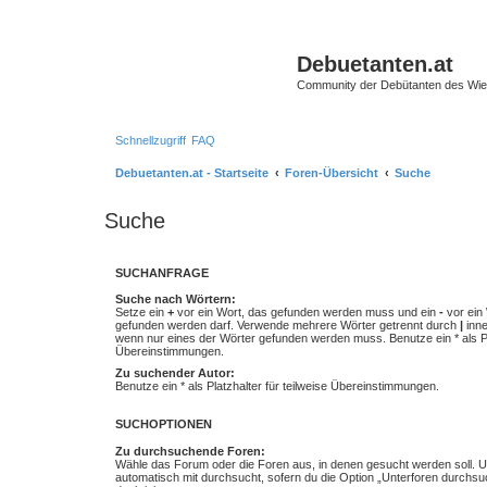
Debuetanten.at
Community der Debütanten des Wie
Schnellzugriff
FAQ
Debuetanten.at - Startseite
Foren-Übersicht
Suche
Suche
SUCHANFRAGE
Suche nach Wörtern:
Setze ein
+
vor ein Wort, das gefunden werden muss und ein
-
vor ein 
gefunden werden darf. Verwende mehrere Wörter getrennt durch
|
inne
wenn nur eines der Wörter gefunden werden muss. Benutze ein * als Pla
Übereinstimmungen.
Zu suchender Autor:
Benutze ein * als Platzhalter für teilweise Übereinstimmungen.
SUCHOPTIONEN
Zu durchsuchende Foren:
Wähle das Forum oder die Foren aus, in denen gesucht werden soll. 
automatisch mit durchsucht, sofern du die Option „Unterforen durchsu