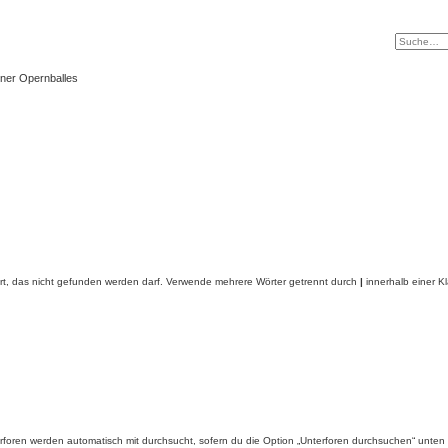
ner Opernballes
rt, das nicht gefunden werden darf. Verwende mehrere Wörter getrennt durch
|
innerhalb einer K
foren werden automatisch mit durchsucht, sofern du die Option „Unterforen durchsuchen“ unten ni