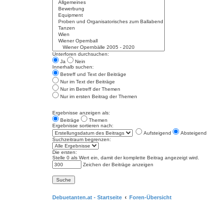
Unterforen durchsuchen:
Ja
Nein
Innerhalb suchen:
Betreff und Text der Beiträge
Nur im Text der Beiträge
Nur im Betreff der Themen
Nur im ersten Beitrag der Themen
Ergebnisse anzeigen als:
Beiträge
Themen
Ergebnisse sortieren nach:
Aufsteigend
Absteigend
Suchzeitraum begrenzen:
Die ersten:
Stelle 0 als Wert ein, damit der komplette Beitrag angezeigt wird.
Zeichen der Beiträge anzeigen
Debuetanten.at - Startseite
Foren-Übersicht