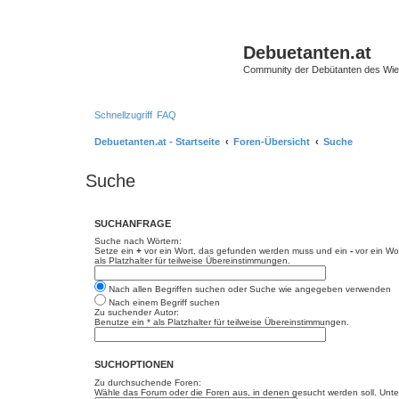
Debuetanten.at
Community der Debütanten des Wie
Schnellzugriff
FAQ
Debuetanten.at - Startseite
Foren-Übersicht
Suche
Suche
SUCHANFRAGE
Suche nach Wörtern:
Setze ein
+
vor ein Wort, das gefunden werden muss und ein
-
vor ein Wo
als Platzhalter für teilweise Übereinstimmungen.
Nach allen Begriffen suchen oder Suche wie angegeben verwenden
Nach einem Begriff suchen
Zu suchender Autor:
Benutze ein * als Platzhalter für teilweise Übereinstimmungen.
SUCHOPTIONEN
Zu durchsuchende Foren:
Wähle das Forum oder die Foren aus, in denen gesucht werden soll. Unter