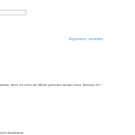
S
E
u
r
c
w
h
e
e
i
t
e
r
Registrieren
Anmelden
t
e
S
u
S
c
h
u
e
c
h
e
lammer, wenn nur eines der Wörter gefunden werden muss. Benutze ein *
cht deaktivierst.