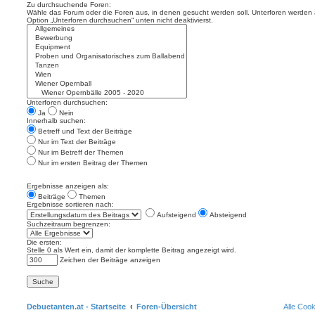
Zu durchsuchende Foren:
Wähle das Forum oder die Foren aus, in denen gesucht werden soll. Unterforen werden a
Option „Unterforen durchsuchen“ unten nicht deaktivierst.
Unterforen durchsuchen:
Ja
Nein
Innerhalb suchen:
Betreff und Text der Beiträge
Nur im Text der Beiträge
Nur im Betreff der Themen
Nur im ersten Beitrag der Themen
Ergebnisse anzeigen als:
Beiträge
Themen
Ergebnisse sortieren nach:
Aufsteigend
Absteigend
Suchzeitraum begrenzen:
Die ersten:
Stelle 0 als Wert ein, damit der komplette Beitrag angezeigt wird.
Zeichen der Beiträge anzeigen
Debuetanten.at - Startseite
Foren-Übersicht
Alle Coo