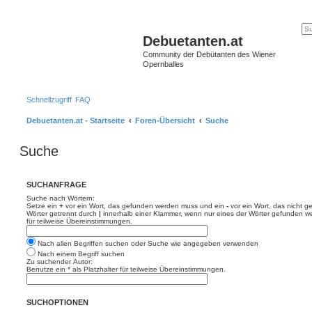
Debuetanten.at
Community der Debütanten des Wiener
Opernballes
Schnellzugriff
FAQ
Debuetanten.at - Startseite
Foren-Übersicht
Suche
Suche
SUCHANFRAGE
Suche nach Wörtern:
Setze ein
+
vor ein Wort, das gefunden werden muss und ein
-
vor ein Wort, das nicht 
Wörter getrennt durch
|
innerhalb einer Klammer, wenn nur eines der Wörter gefunden we
für teilweise Übereinstimmungen.
Nach allen Begriffen suchen oder Suche wie angegeben verwenden
Nach einem Begriff suchen
Zu suchender Autor:
Benutze ein * als Platzhalter für teilweise Übereinstimmungen.
SUCHOPTIONEN