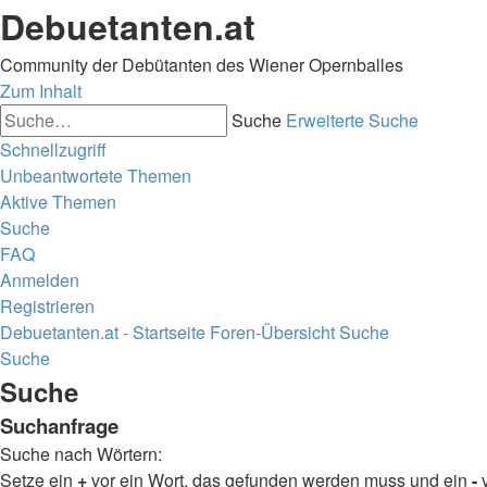
Debuetanten.at
Community der Debütanten des Wiener Opernballes
Zum Inhalt
Suche
Erweiterte Suche
Schnellzugriff
Unbeantwortete Themen
Aktive Themen
Suche
FAQ
Anmelden
Registrieren
Debuetanten.at - Startseite
Foren-Übersicht
Suche
Suche
Suche
Suchanfrage
Suche nach Wörtern:
Setze ein
+
vor ein Wort, das gefunden werden muss und ein
-
v