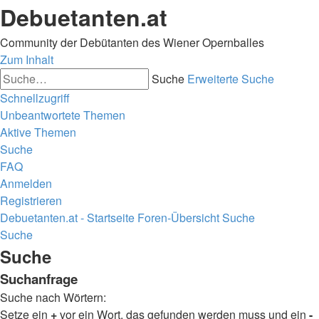
Debuetanten.at
Community der Debütanten des Wiener Opernballes
Zum Inhalt
Suche
Erweiterte Suche
Schnellzugriff
Unbeantwortete Themen
Aktive Themen
Suche
FAQ
Anmelden
Registrieren
Debuetanten.at - Startseite
Foren-Übersicht
Suche
Suche
Suche
Suchanfrage
Suche nach Wörtern:
Setze ein
+
vor ein Wort, das gefunden werden muss und ein
-