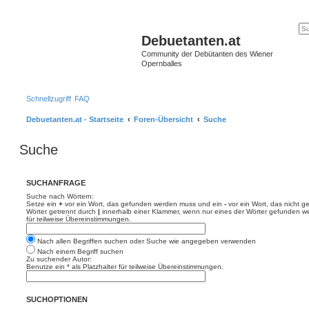
Debuetanten.at
Community der Debütanten des Wiener
Opernballes
Schnellzugriff
FAQ
Debuetanten.at - Startseite
Foren-Übersicht
Suche
Suche
SUCHANFRAGE
Suche nach Wörtern:
Setze ein
+
vor ein Wort, das gefunden werden muss und ein
-
vor ein Wort, das nicht 
Wörter getrennt durch
|
innerhalb einer Klammer, wenn nur eines der Wörter gefunden we
für teilweise Übereinstimmungen.
Nach allen Begriffen suchen oder Suche wie angegeben verwenden
Nach einem Begriff suchen
Zu suchender Autor:
Benutze ein * als Platzhalter für teilweise Übereinstimmungen.
SUCHOPTIONEN