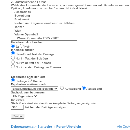
Zu durchsuchende Foren:
Wähle das Forum oder die Foren aus, in denen gesucht werden soll. Unterforen werden a
Option „Unterforen durchsuchen“ unten nicht deaktivierst.
Unterforen durchsuchen:
Ja
Nein
Innerhalb suchen:
Betreff und Text der Beiträge
Nur im Text der Beiträge
Nur im Betreff der Themen
Nur im ersten Beitrag der Themen
Ergebnisse anzeigen als:
Beiträge
Themen
Ergebnisse sortieren nach:
Aufsteigend
Absteigend
Suchzeitraum begrenzen:
Die ersten:
Stelle 0 als Wert ein, damit der komplette Beitrag angezeigt wird.
Zeichen der Beiträge anzeigen
Debuetanten.at - Startseite
Foren-Übersicht
Alle Coo