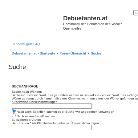
Debuetanten.at
Community der Debütanten des Wiener
Opernballes
Schnellzugriff
FAQ
Debuetanten.at - Startseite
Foren-Übersicht
Suche
Suche
SUCHANFRAGE
Suche nach Wörtern:
Setze ein
+
vor ein Wort, das gefunden werden muss und ein
-
vor ein Wort, das nicht 
Wörter getrennt durch
|
innerhalb einer Klammer, wenn nur eines der Wörter gefunden we
für teilweise Übereinstimmungen.
Nach allen Begriffen suchen oder Suche wie angegeben verwenden
Nach einem Begriff suchen
Zu suchender Autor:
Benutze ein * als Platzhalter für teilweise Übereinstimmungen.