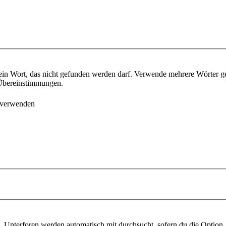
ein Wort, das nicht gefunden werden darf. Verwende mehrere Wörter g
e Übereinstimmungen.
 verwenden
 Unterforen werden automatisch mit durchsucht, sofern du die Option 