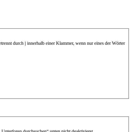
etrennt durch
|
innerhalb einer Klammer, wenn nur eines der Wörter
„Unterforen durchsuchen“ unten nicht deaktivierst.