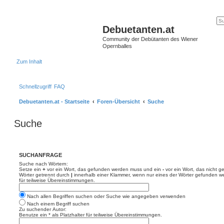
Debuetanten.at
Community der Debütanten des Wiener
Opernballes
Zum Inhalt
Schnellzugriff
FAQ
Debuetanten.at - Startseite
Foren-Übersicht
Suche
Suche
SUCHANFRAGE
Suche nach Wörtern:
Setze ein
+
vor ein Wort, das gefunden werden muss und ein
-
vor ein Wort, das nicht 
Wörter getrennt durch
|
innerhalb einer Klammer, wenn nur eines der Wörter gefunden we
für teilweise Übereinstimmungen.
Nach allen Begriffen suchen oder Suche wie angegeben verwenden
Nach einem Begriff suchen
Zu suchender Autor:
Benutze ein * als Platzhalter für teilweise Übereinstimmungen.