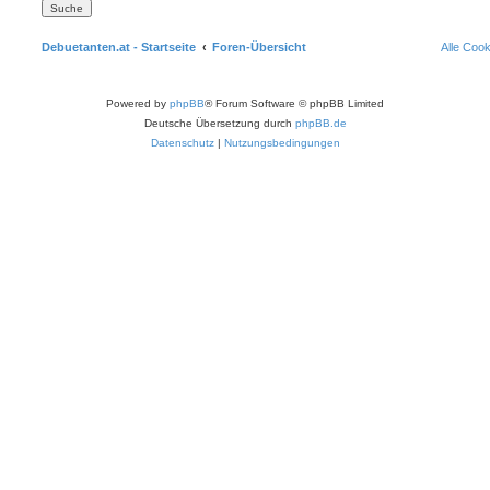
Debuetanten.at - Startseite
Foren-Übersicht
Alle Coo
Powered by
phpBB
® Forum Software © phpBB Limited
Deutsche Übersetzung durch
phpBB.de
Datenschutz
|
Nutzungsbedingungen